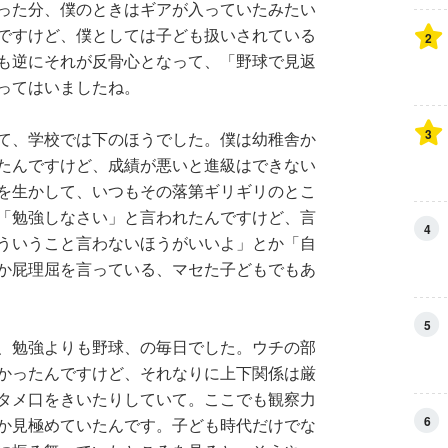
った分、僕のときはギアが入っていたみたい
ですけど、僕としては子ども扱いされている
2
も逆にそれが反骨心となって、「野球で見返
ってはいましたね。
3
て、学校では下のほうでした。僕は幼稚舎か
たんですけど、成績が悪いと進級はできない
を生かして、いつもその落第ギリギリのとこ
「勉強しなさい」と言われたんですけど、言
4
ういうこと言わないほうがいいよ」とか「自
か屁理屈を言っている、マセた子どもでもあ
5
、勉強よりも野球、の毎日でした。ウチの部
かったんですけど、それなりに上下関係は厳
タメ口をきいたりしていて。ここでも観察力
6
か見極めていたんです。子ども時代だけでな