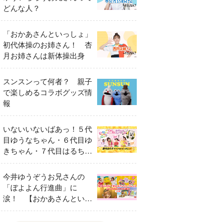
どんな人？
「おかあさんといっしょ」
初代体操のお姉さん！ 杏
月お姉さんは新体操出身
スンスンって何者？ 親子
で楽しめるコラボグッズ情
報
いないいないばあっ！５代
目ゆうなちゃん・６代目ゆ
きちゃん・７代目はるちゃ
ん スペシャルインタビュ
ー
今井ゆうぞうお兄さんの
「ぼよよん行進曲」に
涙！ 【おかあさんといっ
しょ65周年特別番組】