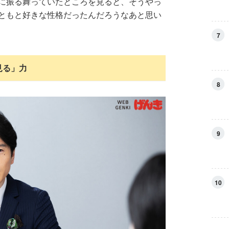
に振る舞っていたところを見ると、そうやっ
ともと好きな性格だったんだろうなあと思い
7
見る」力
8
9
10