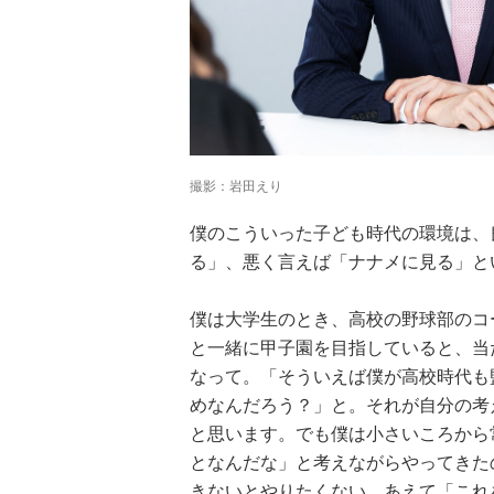
撮影：岩田えり
僕のこういった子ども時代の環境は、
る」、悪く言えば「ナナメに見る」と
僕は大学生のとき、高校の野球部のコ
と一緒に甲子園を目指していると、当
なって。「そういえば僕が高校時代も
めなんだろう？」と。それが自分の考
ツ
武田双雲「我が
横山だいすけ
元体操のお兄さ
夢を
家は両親を含め
「僕は『歌が好
ん小林よしひさ
と思います。でも僕は小さいころから
こも
みんなADHD。
きな子』だった
「小３で観たあ
となんだな」と考えながらやってきた
料
とにかく“今を
けど『歌がうま
の人の映画が人
きないとやりたくない。あえて「これ