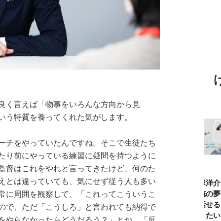
良く言えば「物事をいろんな方向から見
いう特質を養ってくれた気がします。
ーチをやっていたんですね。そこで生徒たち
たり前にやっている練習に疑問を持つように
監督はこれをやれと言ってきたけど、何のた
えとは違っていても、気にせず従う人も多い
TBSアナ井上貴
ひろゆき「『自
長谷川あかり
窪塚洋介
博「アナウンサ
分はこれが得意
「料理家になる
の俺の夢
常に周囲を観察して、「これってこういうこ
ーになろうと思
だ』という“思
片鱗なんて一ミ
と話せる
ので、ただ「こうしろ」と言われても納得で
ったことは一度
い込み”は重
リもなかった」
なりたい
をやらなかったらどうだろう？」とか、「反