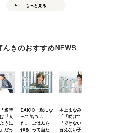
もっと見る
げんきのおすすめNEWS
「当時
DAIGO「親にな
本上まなみ
千原せいじ「子
は『人
って気づい
「『助けて』
育ては自分のイ
ように
た。“ごはんを
『できない』が
ヤな面に直面す
』だっ
作る”って当た
言えない子ども
ることが多かっ