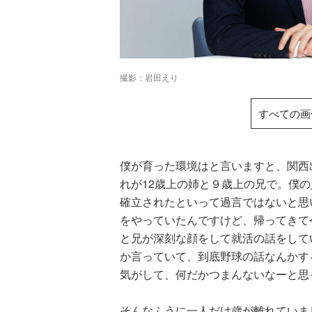
撮影：岩田えり
すべての画
僕が育った環境はと言いますと、関西
れが12歳上の姉と９歳上の兄で。僕
確立されたといって過言ではないと思
をやっていたんですけど、帰ってきて
と兄が深刻な顔をして就活の話をして
か言っていて、到底野球の話なんかす
気がして、何だかつまんないなーと思
そんなふうに一人だけ歳が離れていま