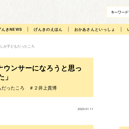
げんきNEWS
げんきのえほん
おかあさんといっしょ
しが子どもだったころ
アナウンサーになろうと思っ
た」
もだったころ ＃２井上貴博
2023.01.11