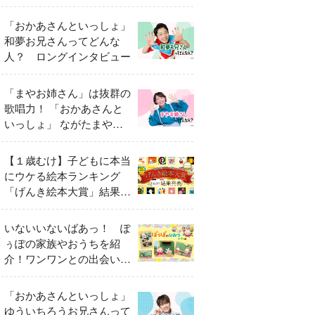
「おかあさんといっしょ」
和夢お兄さんってどんな
人？ ロングインタビュー
「まやお姉さん」は抜群の
歌唱力！ 「おかあさんと
いっしょ」 ながたまやさ
んってどんな人？
【１歳むけ】子どもに本当
にウケる絵本ランキング
「げんき絵本大賞」結果発
表
いないいないばあっ！ ぽ
ぅぽの家族やおうちを紹
介！ワンワンとの出会いの
瞬間も
「おかあさんといっしょ」
ゆういちろうお兄さんって