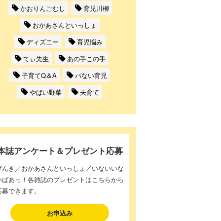
かおりんごむし
育児川柳
おかあさんといっしょ
ディズニー
育児悩み
てぃ先生
あの手この手
子育てQ＆A
パない育児
やばい野菜
夫育て
本誌アンケート＆プレゼント応募
げんき／おかあさんといっしょ／いないいな
いばあっ！各雑誌のプレゼントはこちらから
応募できます。
お申込み