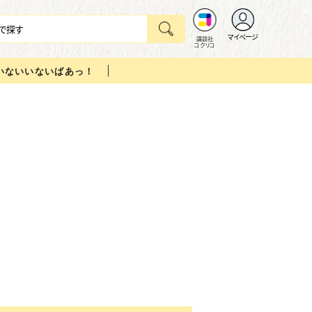
マイページ
講談社
コクリコ
いないいないばあっ！