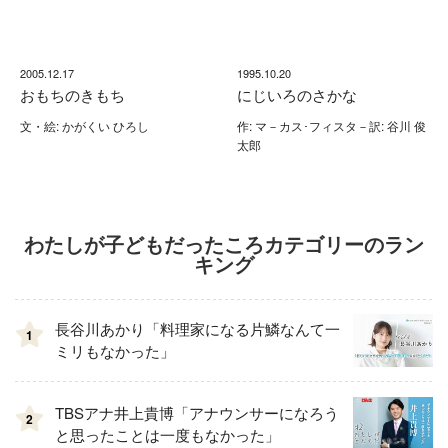
2005.12.17
1995.10.20
おもちのきもち
にじいろのさかな
文・絵: かがくい ひろし
作: マ－カス･フィスタ－訳: 谷川 俊
太郎
わたしが子どもだったころカテゴリーのラン
キング
長谷川あかり「料理家になる片鱗なんて一
1
ミリもなかった」
TBSアナ井上貴博「アナウンサーになろう
2
と思ったことは一度もなかった」