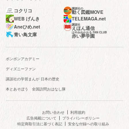
講談社の
コクリコ
動く図鑑MOVE
WEB げんき
TELEMAGA.net
講談社
Aneひめ.net
えほん通信
はやみねかおる FAN CLUB
青い鳥文庫
赤い夢学園
ボンボンアカデミー
ディズニーファン
講談社の学習まんが 日本の歴史
本とあそぼう 全国訪問おはなし隊
お問い合わせ
利用規約
広告掲載について
プライバシーポリシー
特定商取引法に基づく表記
安全な付録への取り組み