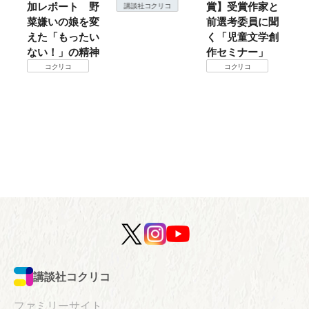
加レポート 野
賞】受賞作家と
こ
講談社コクリコ
菜嫌いの娘を変
前選考委員に聞
て
えた「もったい
く「児童文学創
ない！」の精神
作セミナー」
コクリコ
コクリコ
講談社コクリコ
ファミリーサイト