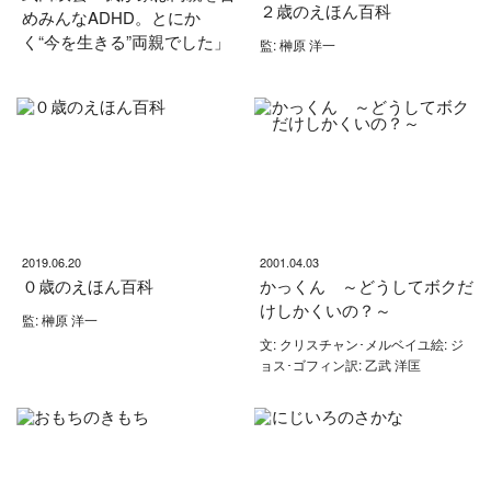
２歳のえほん百科
めみんなADHD。とにか
く“今を生きる”両親でした」
監: 榊原 洋一
2019.06.20
2001.04.03
０歳のえほん百科
かっくん ～どうしてボクだ
けしかくいの？～
監: 榊原 洋一
文: クリスチャン･メルベイユ絵: ジ
ョス･ゴフィン訳: 乙武 洋匡