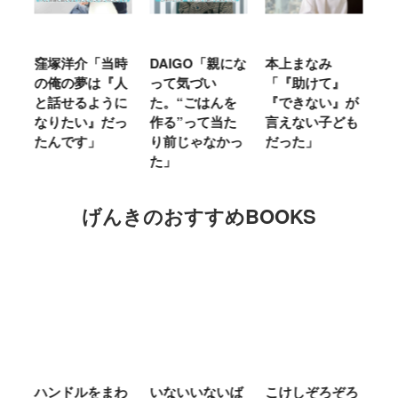
窪塚洋介「当時
DAIGO「親にな
本上まなみ
千
る
の俺の夢は『人
って気づい
「『助けて』
育
ミ
と話せるように
た。“ごはんを
『できない』が
ヤ
」
なりたい』だっ
作る”って当た
言えない子ども
る
たんです」
り前じゃなかっ
だった」
た
た」
げんきのおすすめBOOKS
ム
ハンドルをまわ
いないいないば
こけしぞろぞろ
Ｍ