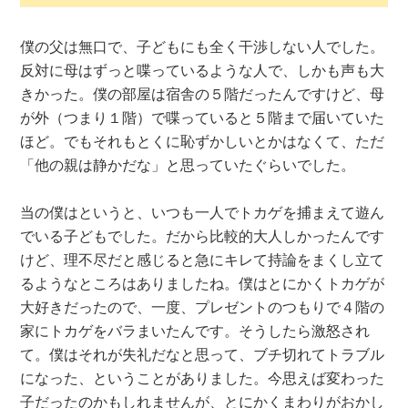
僕の父は無口で、子どもにも全く干渉しない人でした。
反対に母はずっと喋っているような人で、しかも声も大
きかった。僕の部屋は宿舎の５階だったんですけど、母
が外（つまり１階）で喋っていると５階まで届いていた
ほど。でもそれもとくに恥ずかしいとかはなくて、ただ
「他の親は静かだな」と思っていたぐらいでした。
当の僕はというと、いつも一人でトカゲを捕まえて遊ん
でいる子どもでした。だから比較的大人しかったんです
けど、理不尽だと感じると急にキレて持論をまくし立て
るようなところはありましたね。僕はとにかくトカゲが
大好きだったので、一度、プレゼントのつもりで４階の
家にトカゲをバラまいたんです。そうしたら激怒され
て。僕はそれが失礼だなと思って、ブチ切れてトラブル
になった、ということがありました。今思えば変わった
子だったのかもしれませんが、とにかくまわりがおかし