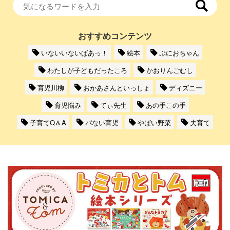
おすすめコンテンツ
いないいないばあっ！
絵本
ぷにおちゃん
わたしが子どもだったころ
かおりんごむし
育児川柳
おかあさんといっしょ
ディズニー
育児悩み
てぃ先生
あの手この手
子育てQ＆A
パない育児
やばい野菜
夫育て