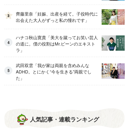
齊藤里奈「妊娠、出産を経て。子役時代に
3
出会えた大人がずっと私の憧れです」
ハナコ秋山寛貴「美大を蹴ってお笑い芸人
の道に。僕の役割はMr.ビーンのエキスト
ラ」
武田双雲「我が家は両親を含めみんな
ADHD。とにかく“今を生きる”両親でし
た」
人気記事・連載ランキング