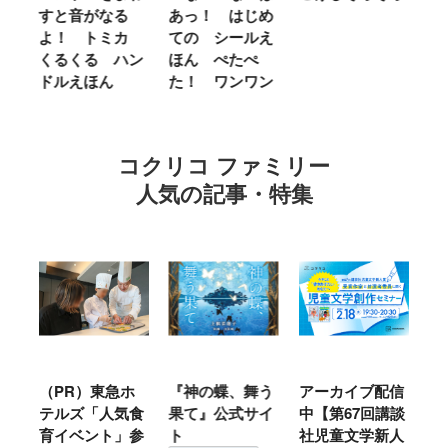
せ
すと音がなる
あっ！ はじめ
Ｌ
ほ
よ！ トミカ
ての シールえ
Ｍ
くるくる ハン
ほん ぺたぺ
し
ドルえほん
た！ ワンワン
に
コクリコ ファミリー
人気の記事・特集
ル
（PR）東急ホ
『神の蝶、舞う
アーカイブ配信
仙
テルズ「人気食
果て』公式サイ
中【第67回講談
地
育イベント」参
ト
社児童文学新人
暖