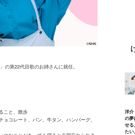
ょ」の第22代目歌のお姉さんに就任。
TBSアナ井上貴
ひろゆき「『自
長谷川あかり
窪塚洋介
ること、散歩
博「アナウンサ
分はこれが得意
「料理家になる
の俺の夢
チョコレート、パン、牛タン、ハンバーグ、
ーになろうと思
だ』という“思
片鱗なんて一ミ
と話せる
ったことは一度
い込み”は重
リもなかった」
なりたい