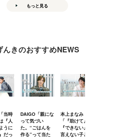
もっと見る
げんきのおすすめNEWS
「当時
DAIGO「親にな
本上まなみ
千原せいじ「子
は『人
って気づい
「『助けて』
育ては自分のイ
ように
た。“ごはんを
『できない』が
ヤな面に直面す
』だっ
作る”って当た
言えない子ども
ることが多かっ