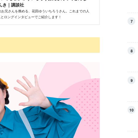
 げんき｜講談社
歌のお兄さんを務める、花田ゆういちろうさん。これまでの人
真とロングインタビューでご紹介します！
7
8
9
10