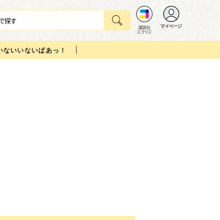
マイページ
講談社
コクリコ
いないいないばあっ！