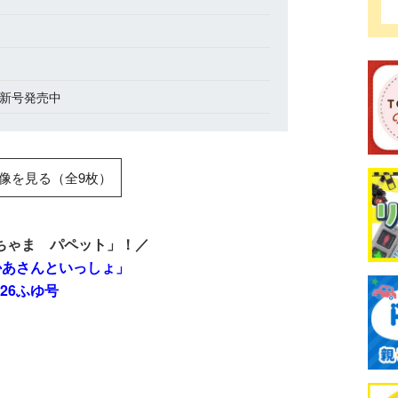
最新号発売中
像を見る（全9枚）
ちゃま パペット」！／
かあさんといっしょ」
026ふゆ号