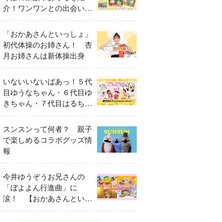
介！ワンワンとの出会いの
瞬間も
「おかあさんといっしょ」
初代体操のお姉さん！ 杏
月お姉さんは新体操出身
いないいないばあっ！５代
目ゆうなちゃん・６代目ゆ
きちゃん・７代目はるちゃ
ん スペシャルインタビュ
ー
スンスンって何者？ 親子
で楽しめるコラボグッズ情
報
今井ゆうぞうお兄さんの
「ぼよよん行進曲」に
涙！ 【おかあさんといっ
しょ65周年特別番組】