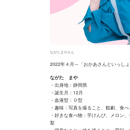
ながたまやさん
2022年４月～「おかあさんといっし
ながた まや
・出身地：静岡県
・誕生月：12月
・血液型：Ｏ型
ツ
武田双雲「我が
横山だいすけ
元体操のお兄さ
・趣味：写真を撮ること、観劇、食べ
夢を
家は両親を含め
「僕は『歌が好
ん小林よしひさ
・好きな食べ物：芋けんぴ、メロン、
こも
みんなADHD。
きな子』だった
「小３で観たあ
梨
料
とにかく“今を
けど『歌がうま
の人の映画が人