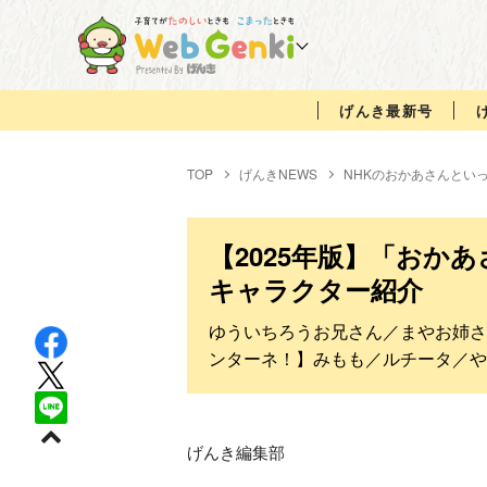
げんき最新号
TOP
げんきNEWS
NHKのおかあさんとい
【2025年版】「おか
キャラクター紹介
ゆういちろうお兄さん／まやお姉さ
ンターネ！】みもも／ルチータ／や
げんき編集部