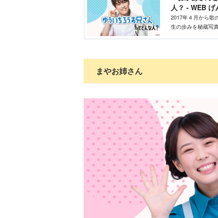
人？ - WEB
2017年４月から
生の歩みを秘蔵写
まやお姉さん