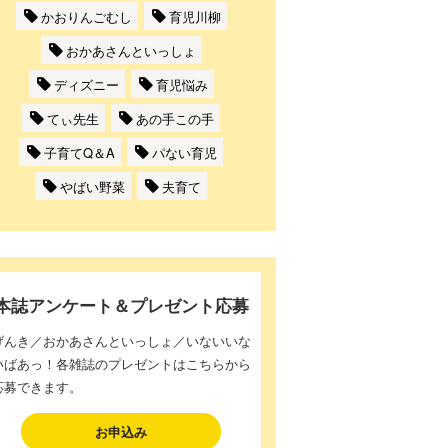
かおりんごむし
育児川柳
おかあさんといっしょ
ディズニー
育児悩み
てぃ先生
あの手この手
子育てQ＆A
パない育児
やばい野菜
夫育て
本誌アンケート＆プレゼント応募
げんき／おかあさんといっしょ／いないいな
いばあっ！各雑誌のプレゼントはこちらから
応募できます。
お申込み