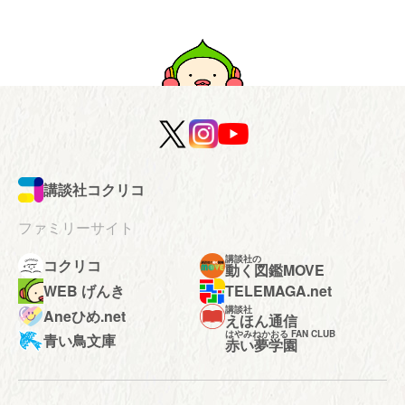
講談社コクリコ
ファミリーサイト
講談社の
コクリコ
動く図鑑MOVE
WEB げんき
TELEMAGA.net
講談社
Aneひめ.net
えほん通信
はやみねかおる FAN CLUB
青い鳥文庫
赤い夢学園