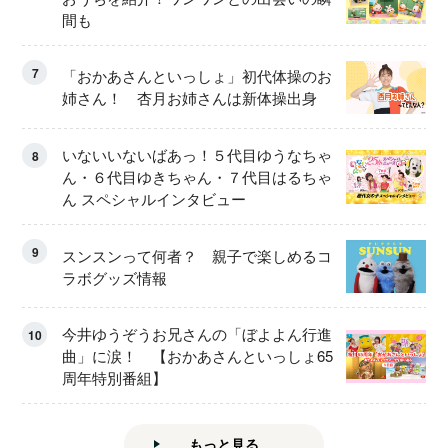
間も
7
「おかあさんといっしょ」初代体操のお
姉さん！ 杏月お姉さんは新体操出身
いないいないばあっ！５代目ゆうなちゃ
8
ん・６代目ゆきちゃん・７代目はるちゃ
ん スペシャルインタビュー
9
スンスンって何者？ 親子で楽しめるコ
ラボグッズ情報
今井ゆうぞうお兄さんの「ぼよよん行進
10
曲」に涙！ 【おかあさんといっしょ65
周年特別番組】
もっと見る