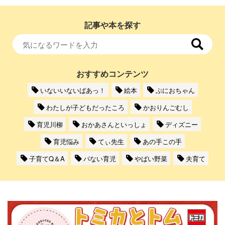
記事や本を探す
おすすめコンテンツ
いないいないばあっ！
絵本
ぷにおちゃん
わたしが子どもだったころ
かおりんごむし
育児川柳
おかあさんといっしょ
ディズニー
育児悩み
てぃ先生
あの手この手
子育てQ＆A
パない育児
やばい野菜
夫育て