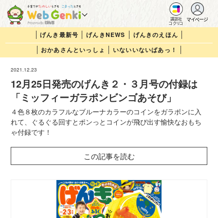
マイページ
講談社
コクリコ
げんき最新号
げんきNEWS
げんきのえほん
おかあさんといっしょ
いないいないばあっ！
2021.12.23
12月25日発売のげんき２・３月号の付録は
「ミッフィーガラポンビンゴあそび」
４色８枚のカラフルなブルーナカラーのコインをガラポンに入
れて、ぐるぐる回すとポンっとコインが飛び出す愉快なおもち
ゃ付録です！
この記事を読む