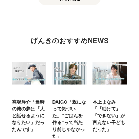
げんきのおすすめNEWS
窪塚洋介「当時
DAIGO「親にな
本上まなみ
千
る
の俺の夢は『人
って気づい
「『助けて』
育
ミ
と話せるように
た。“ごはんを
『できない』が
ヤ
」
なりたい』だっ
作る”って当た
言えない子ども
る
たんです」
り前じゃなかっ
だった」
た
た」