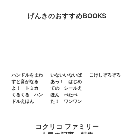
げんきのおすすめBOOKS
ム
ハンドルをまわ
いないいないば
こけしぞろぞろ
Ｍ
せ
すと音がなる
あっ！ はじめ
Ｌ
ほ
よ！ トミカ
ての シールえ
Ｍ
くるくる ハン
ほん ぺたぺ
し
ドルえほん
た！ ワンワン
に
コクリコ ファミリー