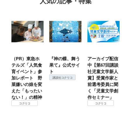
人気の記事・特集
ル
（PR）東急ホ
『神の蝶、舞う
アーカイブ配信
仙
テルズ「人気食
果て』公式サイ
中【第67回講談
地
育イベント」参
ト
社児童文学新人
暖
加レポート 野
賞】受賞作家と
こ
講談社コクリコ
菜嫌いの娘を変
前選考委員に聞
て
えた「もったい
く「児童文学創
ない！」の精神
作セミナー」
コクリコ
コクリコ