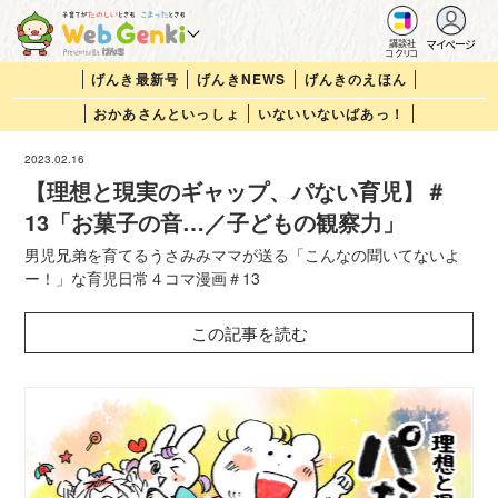
マイページ
講談社
コクリコ
げんき最新号
げんきNEWS
げんきのえほん
おかあさんといっしょ
いないいないばあっ！
2023.02.16
【理想と現実のギャップ、パない育児】＃
13「お菓子の音…／子どもの観察力」
男児兄弟を育てるうさみみママが送る「こんなの聞いてないよ
ー！」な育児日常４コマ漫画＃13
この記事を読む