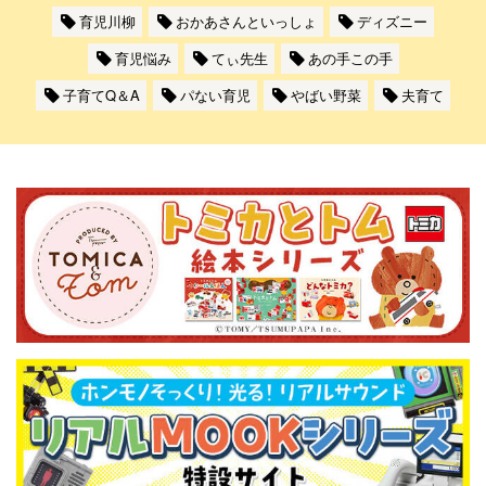
育児川柳
おかあさんといっしょ
ディズニー
育児悩み
てぃ先生
あの手この手
子育てQ＆A
パない育児
やばい野菜
夫育て