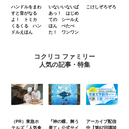
ム
ハンドルをまわ
いないいないば
こけしぞろぞろ
Ｍ
せ
すと音がなる
あっ！ はじめ
Ｌ
ほ
よ！ トミカ
ての シールえ
Ｍ
くるくる ハン
ほん ぺたぺ
し
ドルえほん
た！ ワンワン
に
コクリコ ファミリー
人気の記事・特集
ル
（PR）東急ホ
『神の蝶、舞う
アーカイブ配信
仙
テルズ「人気食
果て』公式サイ
中【第67回講談
地