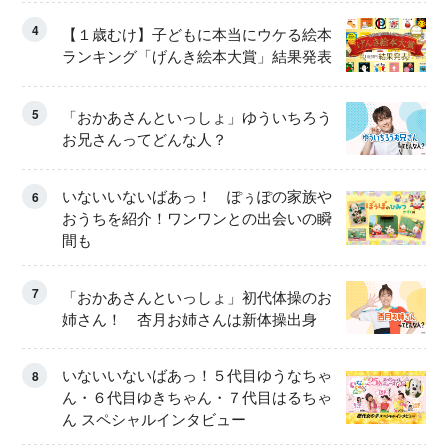
4
【１歳むけ】子どもに本当にウケる絵本
ランキング「げんき絵本大賞」結果発表
5
「おかあさんといっしょ」ゆういちろう
お兄さんってどんな人？
いないいないばあっ！ ぽぅぽの家族や
6
おうちを紹介！ワンワンとの出会いの瞬
間も
7
「おかあさんといっしょ」初代体操のお
姉さん！ 杏月お姉さんは新体操出身
いないいないばあっ！５代目ゆうなちゃ
8
ん・６代目ゆきちゃん・７代目はるちゃ
ん スペシャルインタビュー