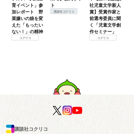
育イベント」参
ト
社児童文学新人
暖
加レポート 野
賞】受賞作家と
こ
講談社コクリコ
菜嫌いの娘を変
前選考委員に聞
て
えた「もったい
く「児童文学創
ない！」の精神
作セミナー」
コクリコ
コクリコ
講談社コクリコ