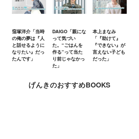
窪塚洋介「当時
DAIGO「親にな
本上まなみ
千
る
の俺の夢は『人
って気づい
「『助けて』
育
ミ
と話せるように
た。“ごはんを
『できない』が
ヤ
」
なりたい』だっ
作る”って当た
言えない子ども
る
たんです」
り前じゃなかっ
だった」
た
た」
げんきのおすすめBOOKS