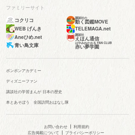
ファミリーサイト
講談社の
コクリコ
動く図鑑MOVE
WEB げんき
TELEMAGA.net
講談社
Aneひめ.net
えほん通信
はやみねかおる FAN CLUB
青い鳥文庫
赤い夢学園
ボンボンアカデミー
ディズニーファン
講談社の学習まんが 日本の歴史
本とあそぼう 全国訪問おはなし隊
お問い合わせ
利用規約
広告掲載について
プライバシーポリシー