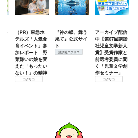
ル
（PR）東急ホ
『神の蝶、舞う
アーカイブ配信
仙
テルズ「人気食
果て』公式サイ
中【第67回講談
地
育イベント」参
ト
社児童文学新人
暖
加レポート 野
賞】受賞作家と
こ
講談社コクリコ
菜嫌いの娘を変
前選考委員に聞
て
えた「もったい
く「児童文学創
ない！」の精神
作セミナー」
コクリコ
コクリコ