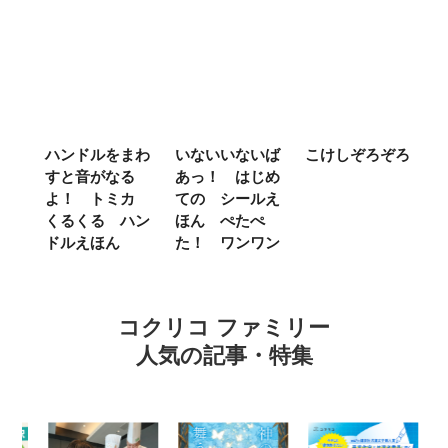
ム
ハンドルをまわ
いないいないば
こけしぞろぞろ
Ｍ
せ
すと音がなる
あっ！ はじめ
Ｌ
ほ
よ！ トミカ
ての シールえ
Ｍ
くるくる ハン
ほん ぺたぺ
し
ドルえほん
た！ ワンワン
に
コクリコ ファミリー
人気の記事・特集