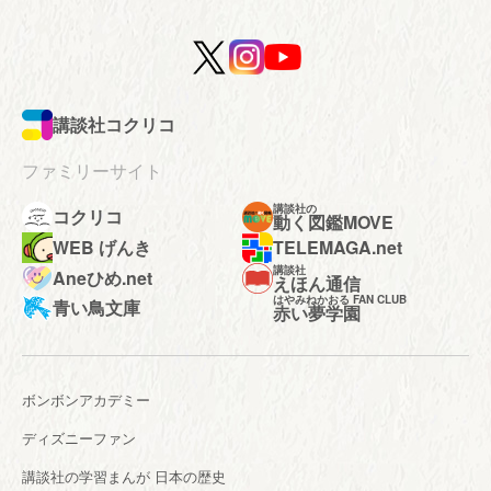
講談社コクリコ
ファミリーサイト
講談社の
コクリコ
動く図鑑MOVE
WEB げんき
TELEMAGA.net
講談社
Aneひめ.net
えほん通信
はやみねかおる FAN CLUB
青い鳥文庫
赤い夢学園
ボンボンアカデミー
ディズニーファン
講談社の学習まんが 日本の歴史