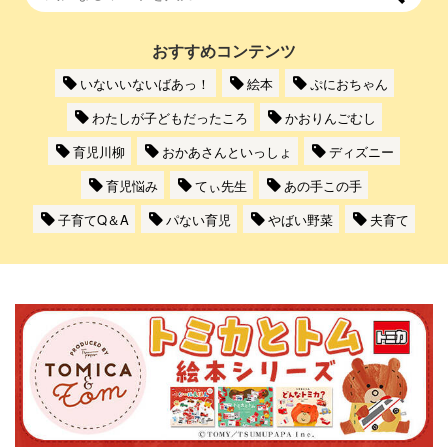
おすすめコンテンツ
いないいないばあっ！
絵本
ぷにおちゃん
わたしが子どもだったころ
かおりんごむし
育児川柳
おかあさんといっしょ
ディズニー
育児悩み
てぃ先生
あの手この手
子育てQ＆A
パない育児
やばい野菜
夫育て