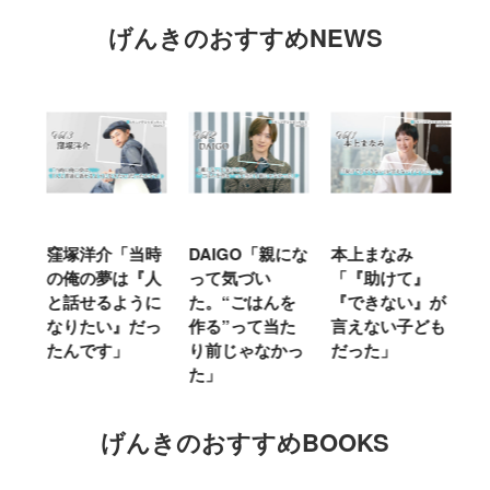
げんきのおすすめNEWS
窪塚洋介「当時
DAIGO「親にな
本上まなみ
千
る
の俺の夢は『人
って気づい
「『助けて』
育
ミ
と話せるように
た。“ごはんを
『できない』が
ヤ
」
なりたい』だっ
作る”って当た
言えない子ども
る
たんです」
り前じゃなかっ
だった」
た
た」
げんきのおすすめBOOKS