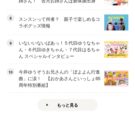
姉さん！ 杏月お姉さんは新体操出身
8
スンスンって何者？ 親子で楽しめるコ
ラボグッズ情報
いないいないばあっ！５代目ゆうなちゃ
9
ん・６代目ゆきちゃん・７代目はるちゃ
ん スペシャルインタビュー
今井ゆうぞうお兄さんの「ぼよよん行進
10
曲」に涙！ 【おかあさんといっしょ65
周年特別番組】
もっと見る