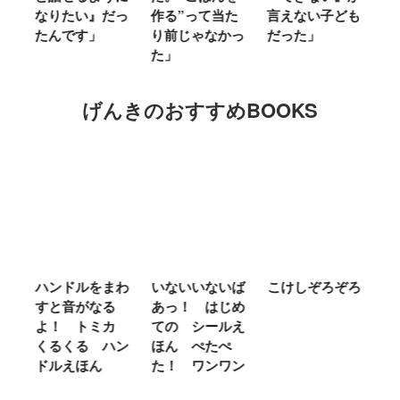
」
なりたい』だっ
作る”って当た
言えない子ども
る
たんです」
り前じゃなかっ
だった」
た
た」
げんきのおすすめBOOKS
ム
ハンドルをまわ
いないいないば
こけしぞろぞろ
Ｍ
せ
すと音がなる
あっ！ はじめ
Ｌ
ほ
よ！ トミカ
ての シールえ
Ｍ
くるくる ハン
ほん ぺたぺ
し
ドルえほん
た！ ワンワン
に