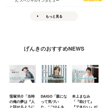
ん スペシャルインタビュー
もっと見る
げんきのおすすめNEWS
窪塚洋介「当時
DAIGO「親にな
本上まなみ
千
る
の俺の夢は『人
って気づい
「『助けて』
育
ミ
と話せるように
た。“ごはんを
『できない』が
ヤ