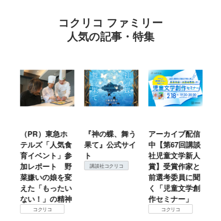
コクリコ ファミリー
人気の記事・特集
ル
（PR）東急ホ
『神の蝶、舞う
アーカイブ配信
仙
テルズ「人気食
果て』公式サイ
中【第67回講談
地
育イベント」参
ト
社児童文学新人
暖
加レポート 野
賞】受賞作家と
こ
講談社コクリコ
菜嫌いの娘を変
前選考委員に聞
て
えた「もったい
く「児童文学創
ない！」の精神
作セミナー」
コクリコ
コクリコ