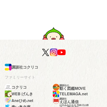
講談社コクリコ
ファミリーサイト
講談社の
コクリコ
動く図鑑MOVE
WEB げんき
TELEMAGA.net
講談社
Aneひめ.net
えほん通信
はやみねかおる FAN CLUB
青い鳥文庫