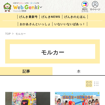
マイページ
講談社
コクリコ
げんき最新号
げんきNEWS
げんきのえほん
おかあさんといっしょ
いないいないばあっ！
TOP
モルカー
モルカー
記事
本