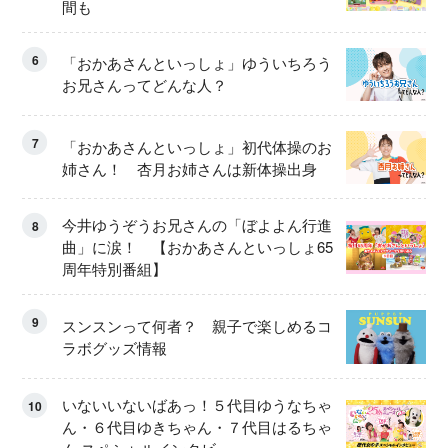
間も
6
「おかあさんといっしょ」ゆういちろう
お兄さんってどんな人？
7
「おかあさんといっしょ」初代体操のお
姉さん！ 杏月お姉さんは新体操出身
今井ゆうぞうお兄さんの「ぼよよん行進
8
曲」に涙！ 【おかあさんといっしょ65
周年特別番組】
9
スンスンって何者？ 親子で楽しめるコ
ラボグッズ情報
いないいないばあっ！５代目ゆうなちゃ
10
ん・６代目ゆきちゃん・７代目はるちゃ