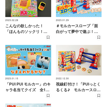
2023.02.28
2023.01.29
こんなの欲しかった！
＃モルカースロープ「面
「ほんものソックリ！
白がって夢中で遊ぶ！」
バスブザー」をいち早く
「頑丈だから長く遊べ
体験
る」の声多数！
2023.01.15
2022.12.30
「PUI PUI モルカー」のキ
視線釘付け！「PUIっとく
ャラ名当てクイズ 全16
るくる♪ モルカースロー
問！ 名前わかるかな？
プ」をいち早く体験