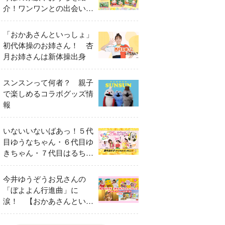
介！ワンワンとの出会いの
瞬間も
「おかあさんといっしょ」
初代体操のお姉さん！ 杏
月お姉さんは新体操出身
スンスンって何者？ 親子
で楽しめるコラボグッズ情
報
いないいないばあっ！５代
目ゆうなちゃん・６代目ゆ
きちゃん・７代目はるちゃ
ん スペシャルインタビュ
ー
今井ゆうぞうお兄さんの
「ぼよよん行進曲」に
涙！ 【おかあさんといっ
しょ65周年特別番組】