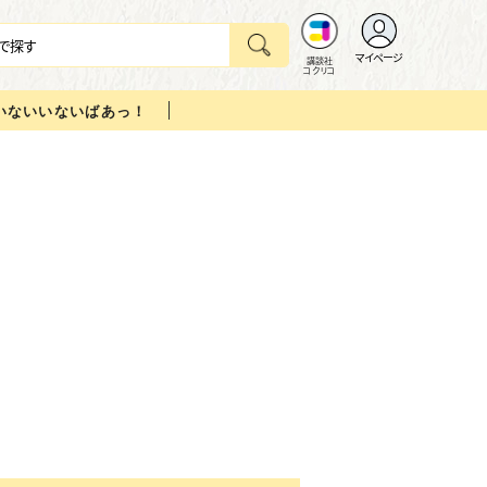
マイページ
講談社
コクリコ
いないいないばあっ！