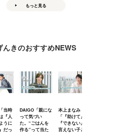
もっと見る
げんきのおすすめNEWS
「当時
DAIGO「親にな
本上まなみ
千原せいじ「子
は『人
って気づい
「『助けて』
育ては自分のイ
ように
た。“ごはんを
『できない』が
ヤな面に直面す
』だっ
作る”って当た
言えない子ども
ることが多かっ