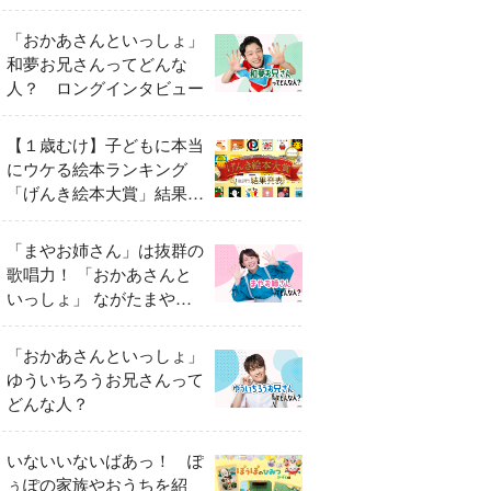
「おかあさんといっしょ」
和夢お兄さんってどんな
人？ ロングインタビュー
【１歳むけ】子どもに本当
にウケる絵本ランキング
「げんき絵本大賞」結果発
表
「まやお姉さん」は抜群の
歌唱力！ 「おかあさんと
いっしょ」 ながたまやさ
んってどんな人？
「おかあさんといっしょ」
ゆういちろうお兄さんって
どんな人？
いないいないばあっ！ ぽ
ぅぽの家族やおうちを紹