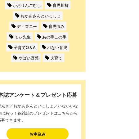
かおりんごむし
育児川柳
おかあさんといっしょ
ディズニー
育児悩み
てぃ先生
あの手この手
子育てQ＆A
パない育児
やばい野菜
夫育て
本誌アンケート＆プレゼント応募
げんき／おかあさんといっしょ／いないいな
いばあっ！各雑誌のプレゼントはこちらから
応募できます。
お申込み