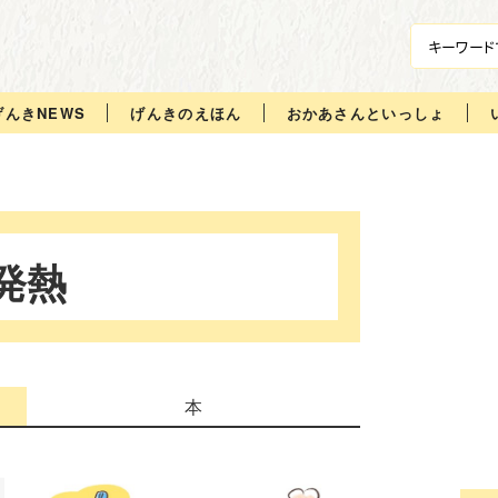
げんきNEWS
げんきのえほん
おかあさんといっしょ
発熱
本