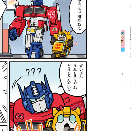
クリアボディの
【特別編】トラ
【第6話更新
ウルトラ
スタースクリー
ンスフォーマー
♡】 わんもあ！
リーズ6
ム付き！ 『ト
ごー！ごー！
トランスフォー
念！ ウ
ランスフォーマ
【月イチ更新】
マーごー！ご
セブン＝
ー
ー！【月末更
シ・ダン
FANBOOK2026
新】
た森次晃
』2026年７月31
別インタ
日発売！