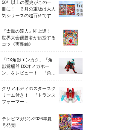
50年以上の歴史がこの一
冊に！ ６月の重版は大人
気シリーズの超百科です
『太鼓の達人』即上達！
世界大会優勝者が伝授する
コツ《実践編》
「DX角獣エンカク」「角
獣覚醒器 DXオメガホー
ン」をレビュー！ 『角醒
ハンター オメガホーン』
の玩具展開がスタート！
クリアボディのスタースク
リーム付き！ 『トランス
フォーマー
FANBOOK2026』2026年
７月31日発売！
テレビマガジン2026年夏
号発売!!