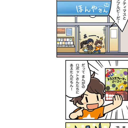
ー誕
テレビマガジン
ティガ世代必
【全ウルトラマ
2026年夏号発
見！【30周年記
ン記録大鑑発売
ライ
売!!
念】「カラータ
記念】森次晃嗣
本郷
イマー」で遊べ
氏直筆サイン入
藤岡
る『ウルトラマ
りブロマイドプ
イン
ンティガとあそ
レゼントキャン
ぼう！』2026年
ペーン開催！
７月９日発売