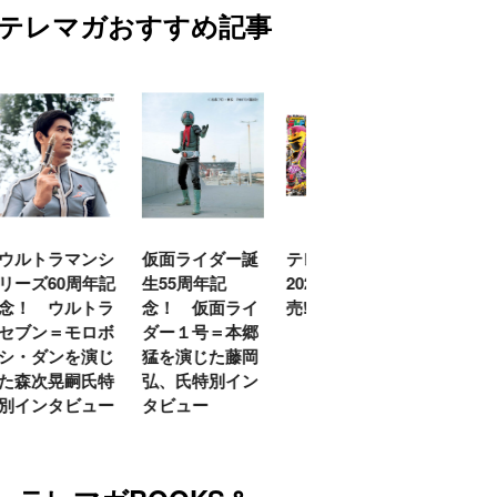
テレマガおすすめ記事
マンシ
仮面ライダー誕
テレビマガジン
ティガ世代必
0周年記
生55周年記
2026年夏号発
見！【30周年記
ルトラ
念！ 仮面ライ
売!!
念】「カラータ
モロボ
ダー１号＝本郷
イマー」で遊べ
を演じ
猛を演じた藤岡
る『ウルトラマ
嗣氏特
弘、氏特別イン
ンティガとあそ
ビュー
タビュー
ぼう！』2026年
７月９日発売