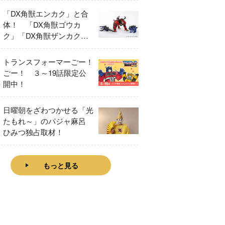
「DX角獣エンカク」と合
体！ 「DX角獣ゴウカ
ク」「DX角獣ザンカク」
をレビュー！
トランスフォーマーごー！
ごー！ ３～19話限定公
開中！
日曜朝をざわつかせる「光
たもれ～」のパジャ麻呂
ひみつ独占取材！
もっと見る