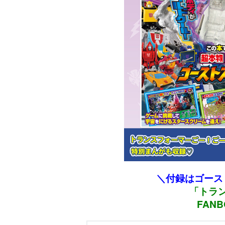
＼付録はゴース
「トラ
FANB