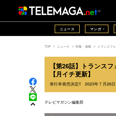
ニュース
マンガ
TOP
ニュース
特集・連載
トランスフォ
【第26話】トランス
【月イチ更新】
単行本発売決定!! 2023年７月26
テレビマガジン編集部