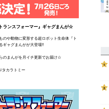
トランスフォーマー』ギャグまんが☆
ものや動物に変形する超ロボット生命体『ト
ギャグまんがが大登場!!
らのまんがを月イチ更新でお届け☆
1
修/タカラトミー
2