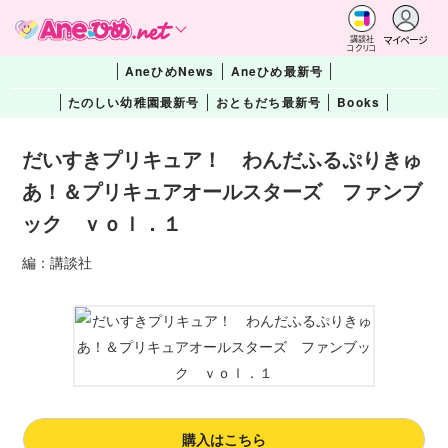
マイページ
講談社
コクリコ
AneひめNews
Aneひめ最新号
たのしい幼稚園最新号
おともだち最新号
Books
だいすきプリキュア！ わんだふるぷりきゅ
あ！＆プリキュアオールスターズ ファンブ
ック ｖｏｌ．１
編：講談社
購入はこちら