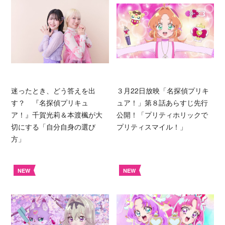
迷ったとき、どう答えを出
３月22日放映「名探偵プリキ
す？ 『名探偵プリキュ
ュア！」第８話あらすじ先行
ア！』千賀光莉＆本渡楓が大
公開！「プリティホリックで
切にする「自分自身の選び
プリティスマイル！」
方」
NEW
NEW