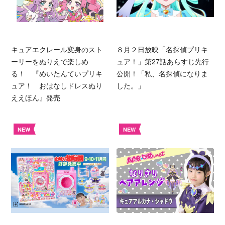
キュアエクレール変身のスト
８月２日放映「名探偵プリキ
ーリーをぬりえで楽しめ
ュア！」第27話あらすじ先行
る！ 『めいたんていプリキ
公開！「私、名探偵になりま
ュア！ おはなしドレスぬり
した。」
ええほん』発売
NEW
NEW