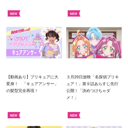
NEW
NEW
【動画あり】プリキュアに大
３月29日放映「名探偵プリキ
変身！ 「キュアアンサー」
ュア！」第９話あらすじ先行
の髪型完全再現！
公開！「決めつけちゃダ
メ！」
NEW
NEW