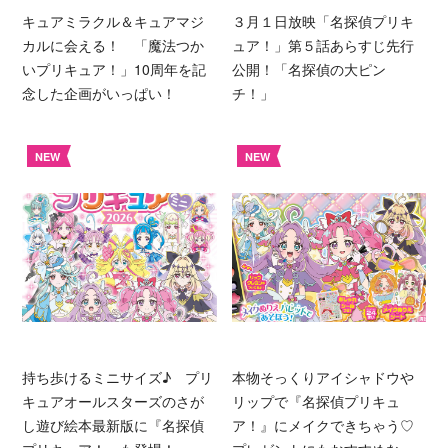
キュアミラクル＆キュアマジ
３月１日放映「名探偵プリキ
カルに会える！ 「魔法つか
ュア！」第５話あらすじ先行
いプリキュア！」10周年を記
公開！「名探偵の大ピン
念した企画がいっぱい！
チ！」
NEW
NEW
持ち歩けるミニサイズ♪ プリ
本物そっくりアイシャドウや
キュアオールスターズのさが
リップで『名探偵プリキュ
し遊び絵本最新版に『名探偵
ア！』にメイクできちゃう♡