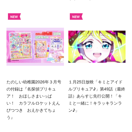
NEW
NEW
たのしい幼稚園2026年３月号
１月25日放映「キミとアイド
の付録は『名探偵プリキュ
ルプリキュア♪」第49話（最終
ア！ おほしさまいっぱ
話）あらすじ先行公開！「キ
い！ カラフルロケットえん
ミと一緒に！キラッキランラ
ぴつつき おえかきてちょ
ン♪」
う』