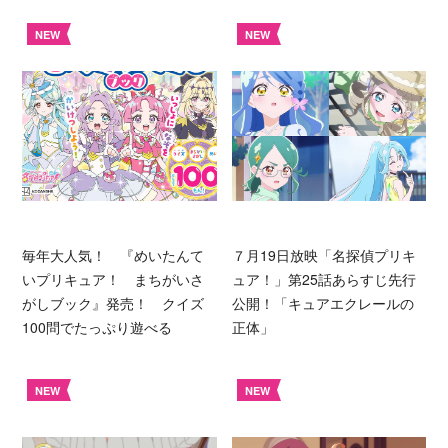
NEW
NEW
毎年大人気！ 『めいたんて
７月19日放映「名探偵プリキ
いプリキュア！ まちがいさ
ュア！」第25話あらすじ先行
がしブック』発売！ クイズ
公開！「キュアエクレールの
100問でたっぷり遊べる
正体」
NEW
NEW