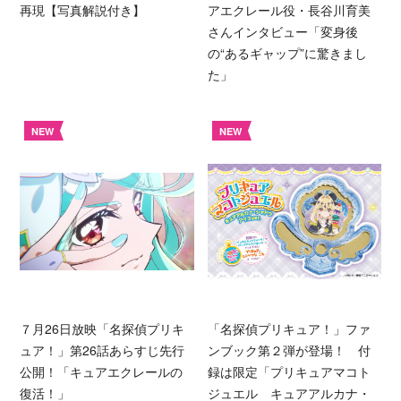
再現【写真解説付き】
アエクレール役・長谷川育美
さんインタビュー「変身後
の“あるギャップ”に驚きまし
た」
NEW
NEW
７月26日放映「名探偵プリキ
「名探偵プリキュア！」ファ
ュア！」第26話あらすじ先行
ンブック第２弾が登場！ 付
公開！「キュアエクレールの
録は限定「プリキュアマコト
復活！」
ジュエル キュアアルカナ・