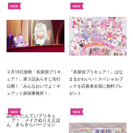
NEW
NEW
２月15日放映「名探偵プリキ
『名探偵プリキュア！』はな
ュア！」第３話あらすじ先行
まるかわいい！スペシャルブ
公開！「みんなおいでよ！キ
ックを応募者全員に無料プレ
ュアット探偵事務所！」
ゼント
NEW
NEW