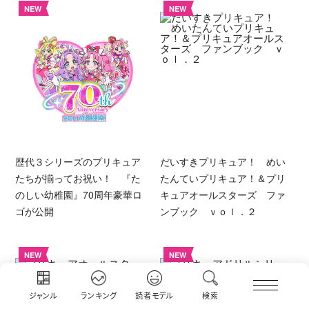
NEW
NEW
歴代３シリーズのプリキュア
だいすきプリキュア！ めい
たちが揃ってお祝い！ 『た
たんていプリキュア！＆プリ
のしい幼稚園』70周年豪華ロ
キュアオールスターズ ファ
ゴが公開
ンブック ｖｏｌ．２
NEW
NEW
ジャンル
ランキング
読者モデル
検索