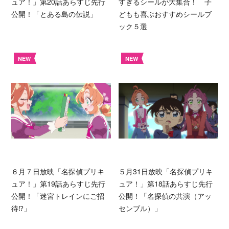
ュア！」第20話あらすじ先行
すぎるシールが大集合！ 子
公開！「とある島の伝説」
どもも喜ぶおすすめシールブ
ック５選
NEW
NEW
６月７日放映「名探偵プリキ
５月31日放映「名探偵プリキ
ュア！」第19話あらすじ先行
ュア！」第18話あらすじ先行
公開！「迷宮トレインにご招
公開！「名探偵の共演（アッ
待⁉︎」
センブル）」