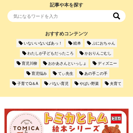
記事や本を探す
おすすめコンテンツ
いないいないばあっ！
絵本
ぷにおちゃん
わたしが子どもだったころ
かおりんごむし
育児川柳
おかあさんといっしょ
ディズニー
育児悩み
てぃ先生
あの手この手
子育てQ＆A
パない育児
やばい野菜
夫育て