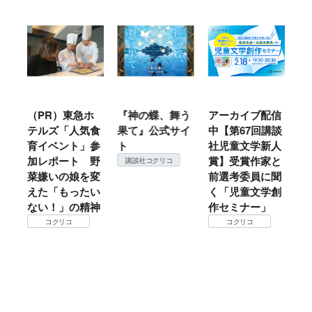
ル
（PR）東急ホ
『神の蝶、舞う
アーカイブ配信
仙
テルズ「人気食
果て』公式サイ
中【第67回講談
地
育イベント」参
ト
社児童文学新人
暖
加レポート 野
賞】受賞作家と
こ
講談社コクリコ
菜嫌いの娘を変
前選考委員に聞
て
えた「もったい
く「児童文学創
ない！」の精神
作セミナー」
コクリコ
コクリコ