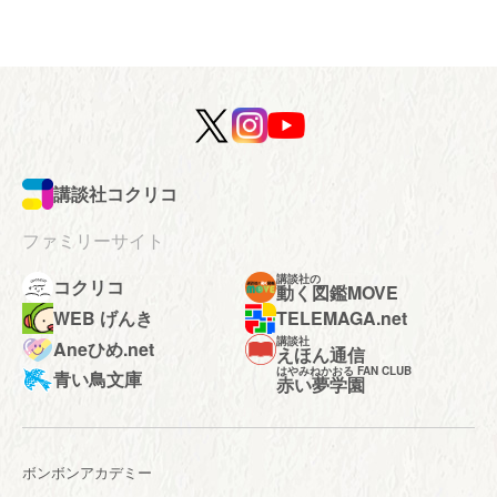
講談社コクリコ
ファミリーサイト
講談社の
コクリコ
動く図鑑MOVE
WEB げんき
TELEMAGA.net
講談社
Aneひめ.net
えほん通信
はやみねかおる FAN CLUB
青い鳥文庫
赤い夢学園
ボンボンアカデミー