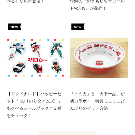
べるドリルが登場！
付録の『おともだち☆ゴール
ドvol.49』が発売！
NEW
NEW
【マクドナルド】ハッピーセ
「トミカ」と「天下一品」が
ット「 のりのりタイムズ!! 」
初コラボ！ 特典ミニミニど
あそべるシールブック全３種
んぶりのゲット方法
をチェック！