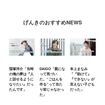
げんきのおすすめNEWS
窪塚洋介「当時
DAIGO「親にな
本上まなみ
千
る
の俺の夢は『人
って気づい
「『助けて』
育
ミ
と話せるように
た。“ごはんを
『できない』が
ヤ
」
なりたい』だっ
作る”って当た
言えない子ども
る
たんです」
り前じゃなかっ
だった」
た
た」