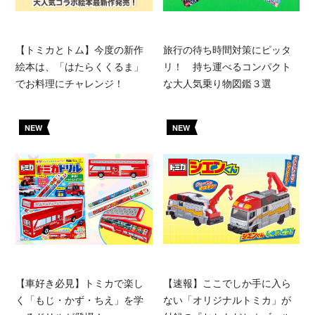
【トミカとトム】今度の新作
旅行の待ち時間対策にピッタ
絵本は、「はたらくくるま」
リ！ 持ち運べるコンパクト
でお料理にチャレンジ！
な大人気乗り物図鑑３選
NEW
NEW
【車好き必見】トミカで楽し
【速報】ここでしか手に入ら
く「もじ・かず・ちえ」を学
ない「オリジナルトミカ」が