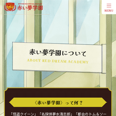
MENU
会員登
赤い夢学園について
ABOUT RED DREAM ACADEMY
〈赤い夢学園〉って何？
「怪盗クイーン」「名探偵夢水清志郎」「都会のトム＆ソー