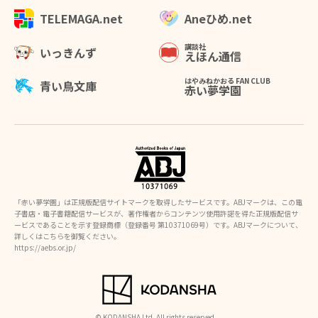
Aneひめ.net
TELEMAGA.net
講談社
いっきんず
えほん通信
はやみねかおる FAN CLUB
青い鳥文庫
赤い夢学園
「赤い夢学園」は正規版配信サイトマークを取得したサービスです。ABJマークは、この電
子書店・電子書籍配信サービスが、著作権者からコンテンツ使用許諾を得た正規版配信サ
ービスであることを示す登録商標（登録番号 第10371069号）です。ABJマークについて、
詳しくはこちらを御覧ください。
https://aebs.or.jp/
© KODANSHA Ltd. All rights reserved.