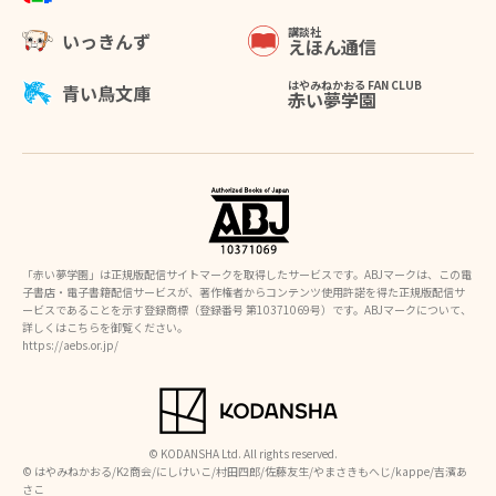
講談社
いっきんず
えほん通信
はやみねかおる FAN CLUB
青い鳥文庫
赤い夢学園
「赤い夢学園」は正規版配信サイトマークを取得したサービスです。ABJマークは、この電
子書店・電子書籍配信サービスが、著作権者からコンテンツ使用許諾を得た正規版配信サ
ービスであることを示す登録商標（登録番号 第10371069号）です。ABJマークについて、
詳しくはこちらを御覧ください。
https://aebs.or.jp/
© KODANSHA Ltd. All rights reserved.
©︎ はやみねかおる/K2商会/にしけいこ/村田四郎/佐藤友生/やまさきもへじ/kappe/吉濱あ
さこ