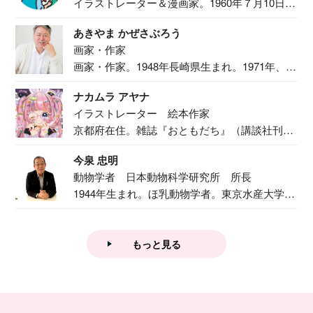
イラストレーター＆漫画家。1960年７月10日生
ま...
あきやま かぜさぶろう
画家・作家
画家・作家。1948年長崎県生まれ。1971年、
二...
ナカムラ アヤナ
イラストレーター 絵本作家
京都府在住。雑誌『おともだち』（講談社刊）
で『おし...
今泉 忠明
動物学者 日本動物科学研究所 所長
1944年生まれ。ほ乳動物学者。東京水産大学卒
業後...
もっと見る