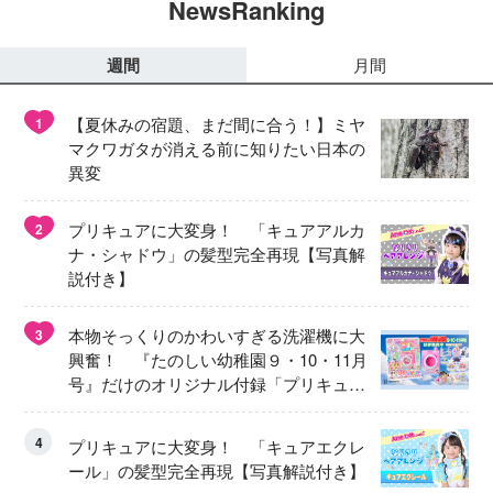
NewsRanking
週間
月間
【夏休みの宿題、まだ間に合う！】ミヤ
1
マクワガタが消える前に知りたい日本の
異変
プリキュアに大変身！ 「キュアアルカ
2
ナ・シャドウ」の髪型完全再現【写真解
説付き】
本物そっくりのかわいすぎる洗濯機に大
3
興奮！ 『たのしい幼稚園９・10・11月
号』だけのオリジナル付録「プリキュ
ア くるくるせんたくき」
4
プリキュアに大変身！ 「キュアエクレ
ール」の髪型完全再現【写真解説付き】