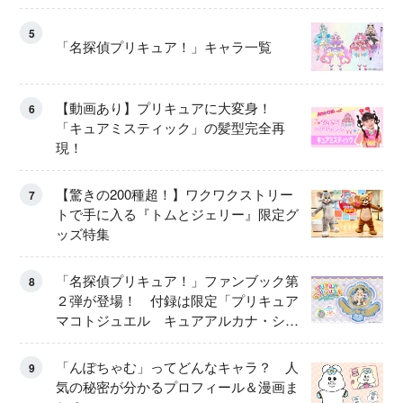
5
「名探偵プリキュア！」キャラ一覧
【動画あり】プリキュアに大変身！
6
「キュアミスティック」の髪型完全再
現！
【驚きの200種超！】ワクワクストリー
7
トで手に入る『トムとジェリー』限定グ
ッズ特集
「名探偵プリキュア！」ファンブック第
8
２弾が登場！ 付録は限定「プリキュア
マコトジュエル キュアアルカナ・シャ
ドウ アイスver.」 キュアエクレールを
大特集！
「んぽちゃむ」ってどんなキャラ？ 人
9
気の秘密が分かるプロフィール＆漫画ま