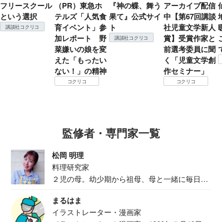
フリースクール
（PR）東急ホ
『神の蝶、舞う
アーカイブ配信
という選択
テルズ「人気食
果て』公式サイ
中【第67回講談
育イベント」参
ト
社児童文学新人
講談社コクリコ
加レポート 野
賞】受賞作家と
講談社コクリコ
菜嫌いの娘を変
前選考委員に聞
えた「もったい
く「児童文学創
ない！」の精神
作セミナー」
コクリコ
コクリコ
監修者・専門家一覧
松岡 明理
料理研究家
２児の母。幼少期から祖母、母と一緒に毎日の
食事作り...
まるはま
イラストレーター・漫画家