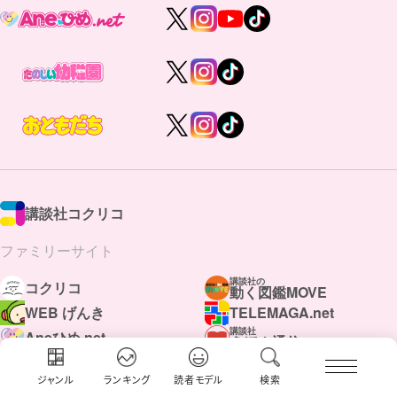
講談社コクリコ
ファミリーサイト
講談社の
コクリコ
動く図鑑MOVE
WEB げんき
TELEMAGA.net
講談社
Aneひめ.net
えほん通信
はやみねかおる FAN CLUB
青い鳥文庫
赤い夢学園
ジャンル
ランキング
読者モデル
検索