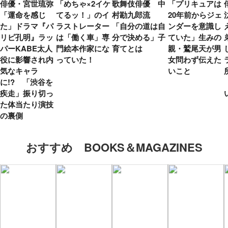
俳優・宮世琉弥
「めちゃ×2イケ
歌舞伎俳優 中
「プリキュアは
「運命を感じ
てるッ！」のイ
村勘九郎流
20年前からジェ
た」ドラマ『パ
ラストレーター
「自分の道は自
ンダーを意識し
リピ孔明』ラッ
は「働く車」専
分で決める」子
ていた」生みの
パーKABE太人
門絵本作家にな
育てとは
親・鷲尾天が男
役に影響され内
っていた！
女問わず伝えた
気なキャラ
いこと
に!? 「渋谷を
疾走」振り切っ
た体当たり演技
の裏側
おすすめ BOOKS＆MAGAZINES