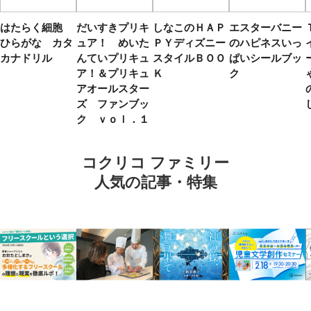
はたらく細胞
だいすきプリキ
しなこのＨＡＰ
エスターバニー
ひらがな カタ
ュア！ めいた
ＰＹディズニー
のハピネスいっ
カナドリル
んていプリキュ
スタイルＢＯＯ
ぱいシールブッ
ア！＆プリキュ
Ｋ
ク
アオールスター
ズ ファンブッ
ク ｖｏｌ．１
コクリコ ファミリー
人気の記事・特集