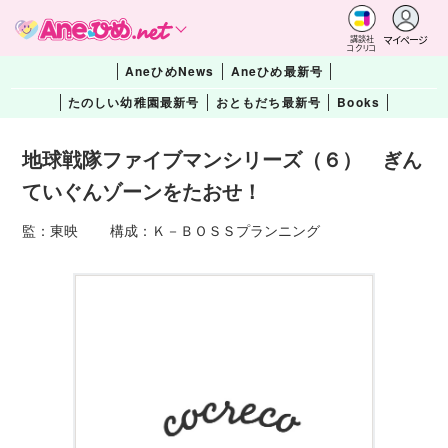
マイページ
講談社
コクリコ
AneひめNews
Aneひめ最新号
たのしい幼稚園最新号
おともだち最新号
Books
地球戦隊ファイブマンシリーズ（６） ぎん
ていぐんゾーンをたおせ！
監：東映 構成：Ｋ－ＢＯＳＳプランニング