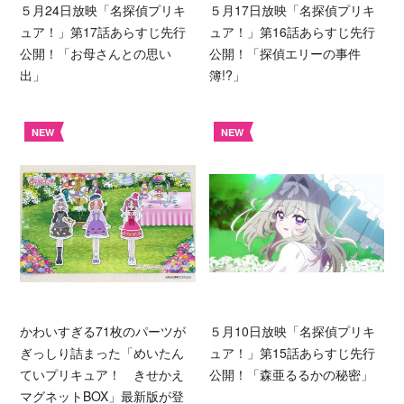
５月24日放映「名探偵プリキ
５月17日放映「名探偵プリキ
ュア！」第17話あらすじ先行
ュア！」第16話あらすじ先行
公開！「お母さんとの思い
公開！「探偵エリーの事件
出」
簿!?」
NEW
NEW
かわいすぎる71枚のパーツが
５月10日放映「名探偵プリキ
ぎっしり詰まった「めいたん
ュア！」第15話あらすじ先行
ていプリキュア！ きせかえ
公開！「森亜るるかの秘密」
マグネットBOX」最新版が登