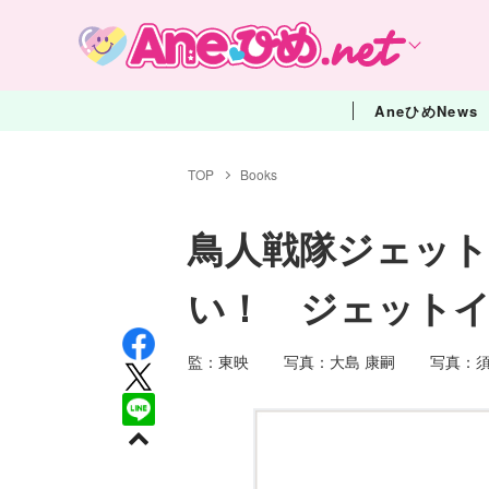
AneひめNews
TOP
Books
鳥人戦隊ジェッ
い！ ジェット
監：東映 写真：大島 康嗣 写真：