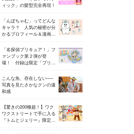
ィック」の髪型完全再現！
「んぽちゃむ」ってどんな
キャラ？ 人気の秘密が分
かるプロフィール＆漫画ま
とめ
「名探偵プリキュア！」フ
ァンブック第２弾が登
場！ 付録は限定「プリキ
ュアマコトジュエル キュ
アアルカナ・シャドウ ア
こんな魚、存在しない──
イスver.」 キュアエクレ
写真を見たさかなクンの違
ールを大特集！
和感
【驚きの200種超！】ワク
ワクストリートで手に入る
『トムとジェリー』限定グ
ッズ特集