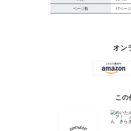
ページ数
17ページ
オン
この