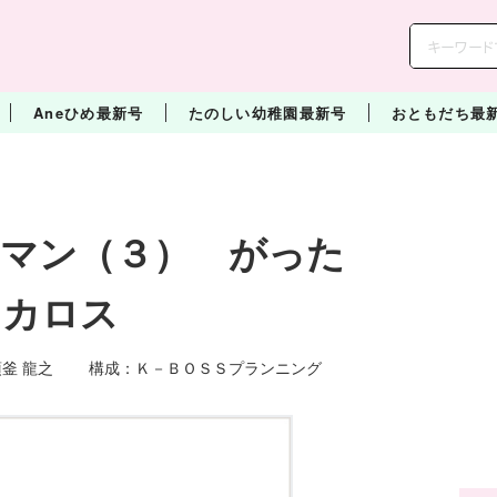
Aneひめ最新号
たのしい幼稚園最新号
おともだち最
トマン（３） がった
イカロス
須釜 龍之 構成：Ｋ－ＢＯＳＳプランニング