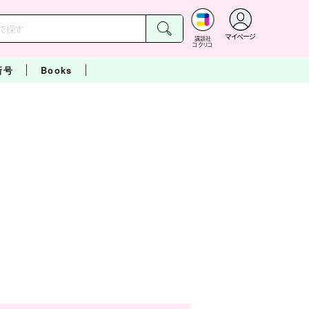
マイページ
講談社
コクリコ
新号
Books