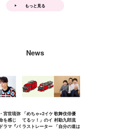
もっと見る
News
・宮世琉弥
「めちゃ×2イケ
歌舞伎俳優 中
「プリキュアは
俳優
命を感じ
てるッ！」のイ
村勘九郎流
20年前からジェ
汰「
ドラマ『パ
ラストレーター
「自分の道は自
ンダーを意識し
える