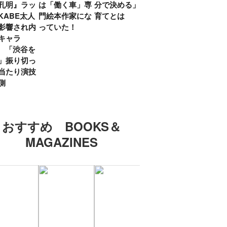
孔明』ラッ
は「働く車」専
分で決める」子
ていた」生みの
弟み
KABE太人
門絵本作家にな
育てとは
親・鷲尾天が男
したひ
影響され内
っていた！
女問わず伝えた
ラマ
キャラ
いこと
所』
? 「渋谷を
「お
」振り切っ
い」
当たり演技
側
おすすめ BOOKS＆
MAGAZINES