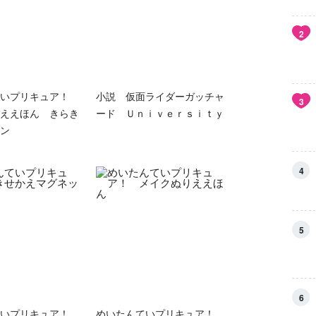
2
ていプリキュア！
小説 仮面ライダーガッチャ
3
ええほん きらき
ード Ｕｎｉｖｅｒｓｉｔｙ
ン
4
5
6
ていプリキュア！
めいたんていプリキュア！