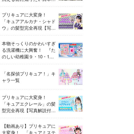
異変
プリキュアに大変身！
「キュアアルカナ・シャド
ウ」の髪型完全再現【写真
解説付き】
本物そっくりのかわいすぎ
る洗濯機に大興奮！ 『た
のしい幼稚園９・10・11
月号』だけのオリジナル付
録「プリキュア くるくる
「名探偵プリキュア！」キ
せんたくき」
ャラ一覧
プリキュアに大変身！
「キュアエクレール」の髪
型完全再現【写真解説付
き】
【動画あり】プリキュアに
大変身！ 「キュアミステ