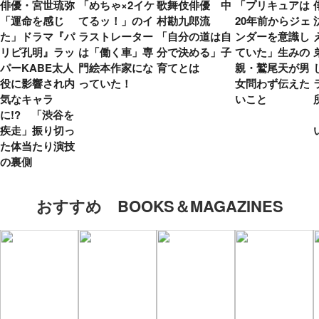
俳優・宮世琉弥
「めちゃ×2イケ
歌舞伎俳優 中
「プリキュアは
「運命を感じ
てるッ！」のイ
村勘九郎流
20年前からジェ
た」ドラマ『パ
ラストレーター
「自分の道は自
ンダーを意識し
リピ孔明』ラッ
は「働く車」専
分で決める」子
ていた」生みの
パーKABE太人
門絵本作家にな
育てとは
親・鷲尾天が男
役に影響され内
っていた！
女問わず伝えた
気なキャラ
いこと
に!? 「渋谷を
疾走」振り切っ
た体当たり演技
の裏側
おすすめ BOOKS＆MAGAZINES