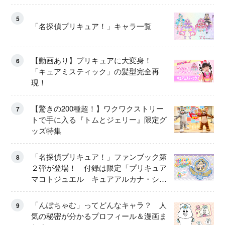
5
「名探偵プリキュア！」キャラ一覧
【動画あり】プリキュアに大変身！
6
「キュアミスティック」の髪型完全再
現！
【驚きの200種超！】ワクワクストリー
7
トで手に入る『トムとジェリー』限定グ
ッズ特集
「名探偵プリキュア！」ファンブック第
8
２弾が登場！ 付録は限定「プリキュア
マコトジュエル キュアアルカナ・シャ
ドウ アイスver.」 キュアエクレールを
大特集！
「んぽちゃむ」ってどんなキャラ？ 人
9
気の秘密が分かるプロフィール＆漫画ま