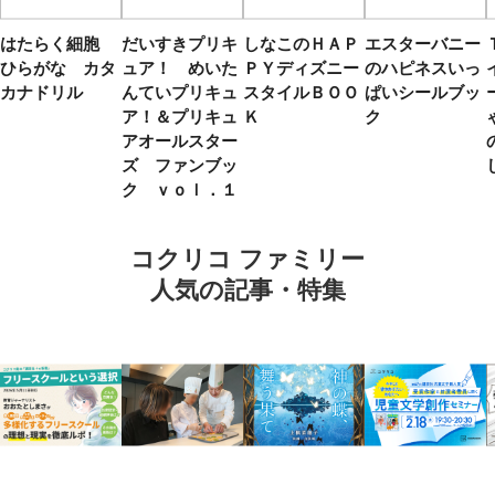
はたらく細胞
だいすきプリキ
しなこのＨＡＰ
エスターバニー
ひらがな カタ
ュア！ めいた
ＰＹディズニー
のハピネスいっ
カナドリル
んていプリキュ
スタイルＢＯＯ
ぱいシールブッ
ア！＆プリキュ
Ｋ
ク
アオールスター
ズ ファンブッ
ク ｖｏｌ．１
コクリコ ファミリー
人気の記事・特集