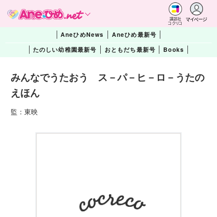
マイページ
講談社
コクリコ
AneひめNews
Aneひめ最新号
たのしい幼稚園最新号
おともだち最新号
Books
みんなでうたおう ス－パ－ヒ－ロ－うたの
えほん
監：東映