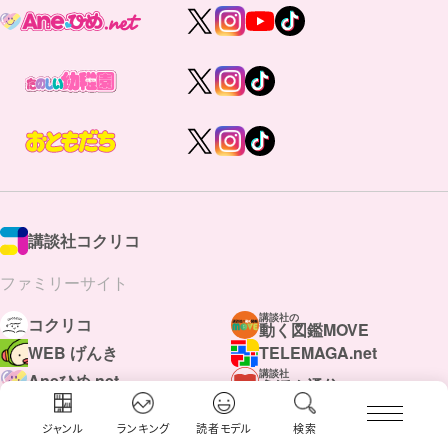
講談社コクリコ
ファミリーサイト
講談社の
コクリコ
動く図鑑MOVE
WEB げんき
TELEMAGA.net
講談社
Aneひめ.net
えほん通信
はやみねかおる FAN CLUB
青い鳥文庫
赤い夢学園
ジャンル
ランキング
読者モデル
検索