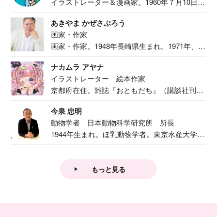
イラストレーター＆漫画家。1960年７月10日生
ま...
あきやま かぜさぶろう
画家・作家
画家・作家。1948年長崎県生まれ。1971年、
二...
ナカムラ アヤナ
イラストレーター 絵本作家
京都府在住。雑誌『おともだち』（講談社刊）
で『おし...
今泉 忠明
動物学者 日本動物科学研究所 所長
1944年生まれ。ほ乳動物学者。東京水産大学卒
業後...
もっと見る