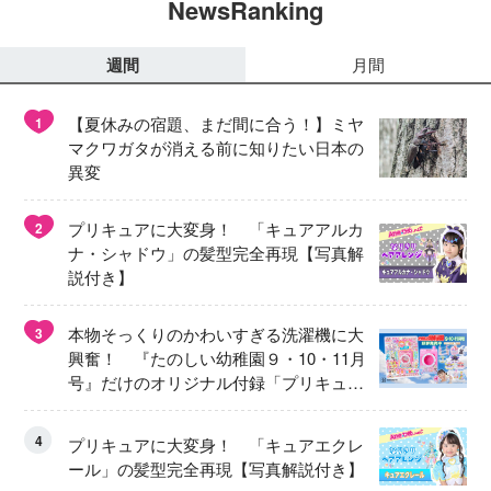
NewsRanking
週間
月間
【夏休みの宿題、まだ間に合う！】ミヤ
1
マクワガタが消える前に知りたい日本の
異変
プリキュアに大変身！ 「キュアアルカ
2
ナ・シャドウ」の髪型完全再現【写真解
説付き】
本物そっくりのかわいすぎる洗濯機に大
3
興奮！ 『たのしい幼稚園９・10・11月
号』だけのオリジナル付録「プリキュ
ア くるくるせんたくき」
4
プリキュアに大変身！ 「キュアエクレ
ール」の髪型完全再現【写真解説付き】