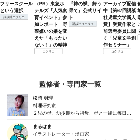
フリースクール
（PR）東急ホ
『神の蝶、舞う
アーカイブ配信
という選択
テルズ「人気食
果て』公式サイ
中【第67回講談
育イベント」参
ト
社児童文学新人
講談社コクリコ
加レポート 野
賞】受賞作家と
講談社コクリコ
菜嫌いの娘を変
前選考委員に聞
えた「もったい
く「児童文学創
ない！」の精神
作セミナー」
コクリコ
コクリコ
監修者・専門家一覧
松岡 明理
料理研究家
２児の母。幼少期から祖母、母と一緒に毎日の
食事作り...
まるはま
イラストレーター・漫画家