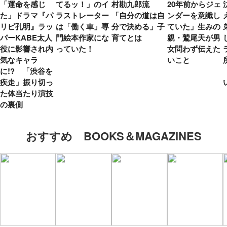
「運命を感じ
てるッ！」のイ
村勘九郎流
20年前からジェ
た」ドラマ『パ
ラストレーター
「自分の道は自
ンダーを意識し
リピ孔明』ラッ
は「働く車」専
分で決める」子
ていた」生みの
パーKABE太人
門絵本作家にな
育てとは
親・鷲尾天が男
役に影響され内
っていた！
女問わず伝えた
気なキャラ
いこと
に!? 「渋谷を
疾走」振り切っ
た体当たり演技
の裏側
おすすめ BOOKS＆MAGAZINES