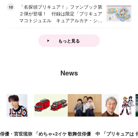
「名探偵プリキュア！」ファンブック第
10
２弾が登場！ 付録は限定「プリキュア
マコトジュエル キュアアルカナ・シャ
ドウ アイスver.」 キュアエクレールを
大特集！
もっと見る
News
俳優・宮世琉弥
「めちゃ×2イケ
歌舞伎俳優 中
「プリキュアは