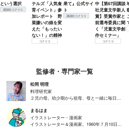
という選択
テルズ「人気食
果て』公式サイ
中【第67回講談
育イベント」参
ト
社児童文学新人
講談社コクリコ
加レポート 野
賞】受賞作家と
講談社コクリコ
菜嫌いの娘を変
前選考委員に聞
えた「もったい
く「児童文学創
ない！」の精神
作セミナー」
コクリコ
コクリコ
監修者・専門家一覧
松岡 明理
料理研究家
２児の母。幼少期から祖母、母と一緒に毎日の
食事作り...
まるはま
イラストレーター・漫画家
イラストレーター＆漫画家。1960年７月10日生