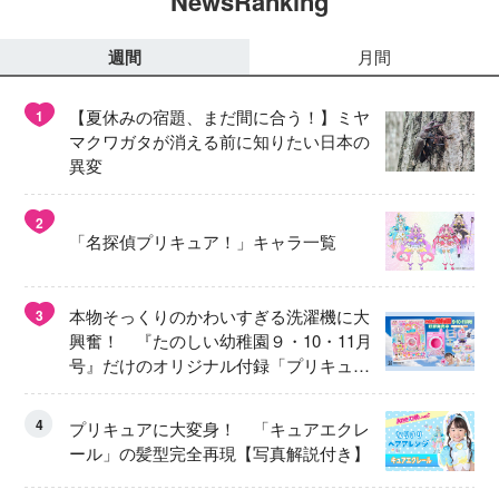
NewsRanking
週間
月間
【夏休みの宿題、まだ間に合う！】ミヤ
1
マクワガタが消える前に知りたい日本の
異変
2
「名探偵プリキュア！」キャラ一覧
本物そっくりのかわいすぎる洗濯機に大
3
興奮！ 『たのしい幼稚園９・10・11月
号』だけのオリジナル付録「プリキュ
ア くるくるせんたくき」
4
プリキュアに大変身！ 「キュアエクレ
ール」の髪型完全再現【写真解説付き】