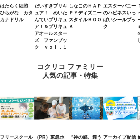
はたらく細胞
だいすきプリキ
しなこのＨＡＰ
エスターバニー
ひらがな カタ
ュア！ めいた
ＰＹディズニー
のハピネスいっ
カナドリル
んていプリキュ
スタイルＢＯＯ
ぱいシールブッ
ア！＆プリキュ
Ｋ
ク
アオールスター
ズ ファンブッ
ク ｖｏｌ．１
コクリコ ファミリー
人気の記事・特集
フリースクール
（PR）東急ホ
『神の蝶、舞う
アーカイブ配信