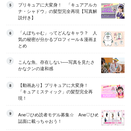
プリキュアに大変身！ 「キュアアルカ
5
ナ・シャドウ」の髪型完全再現【写真解
説付き】
「んぽちゃむ」ってどんなキャラ？ 人
6
気の秘密が分かるプロフィール＆漫画ま
とめ
7
こんな魚、存在しない──写真を見たさ
かなクンの違和感
【動画あり】プリキュアに大変身！
8
「キュアミスティック」の髪型完全再
現！
9
Ane♡ひめ読者モデル募集☆ Ane♡ひめ
誌面に載っちゃおう！