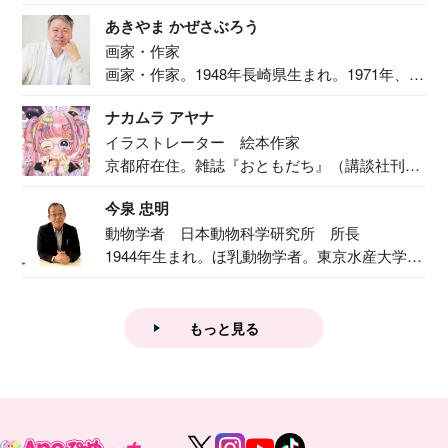
ま...
あきやま かぜさぶろう
画家・作家
画家・作家。1948年長崎県生まれ。1971年、
二...
ナカムラ アヤナ
イラストレーター 絵本作家
京都府在住。雑誌『おともだち』（講談社刊）
で『おし...
今泉 忠明
動物学者 日本動物科学研究所 所長
1944年生まれ。ほ乳動物学者。東京水産大学卒
業後...
もっと見る