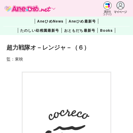
マイページ
講談社
コクリコ
AneひめNews
Aneひめ最新号
たのしい幼稚園最新号
おともだち最新号
Books
超力戦隊オ－レンジャ－（６）
監：東映