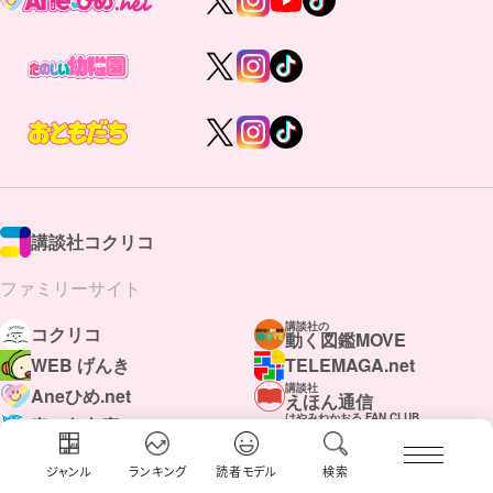
講談社コクリコ
ファミリーサイト
講談社の
コクリコ
動く図鑑MOVE
WEB げんき
TELEMAGA.net
講談社
Aneひめ.net
えほん通信
はやみねかおる FAN CLUB
青い鳥文庫
赤い夢学園
ジャンル
ランキング
読者モデル
検索