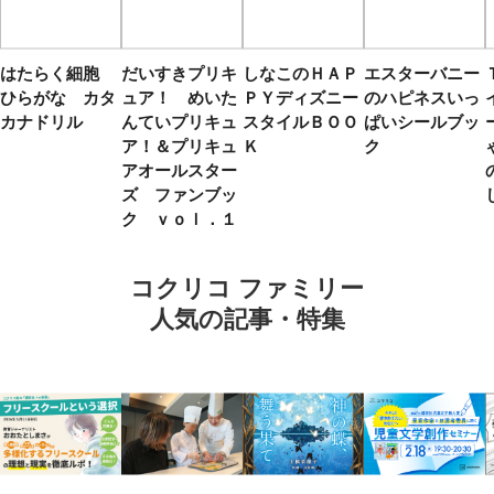
はたらく細胞
だいすきプリキ
しなこのＨＡＰ
エスターバニー
ひらがな カタ
ュア！ めいた
ＰＹディズニー
のハピネスいっ
カナドリル
んていプリキュ
スタイルＢＯＯ
ぱいシールブッ
ア！＆プリキュ
Ｋ
ク
アオールスター
ズ ファンブッ
ク ｖｏｌ．１
コクリコ ファミリー
人気の記事・特集