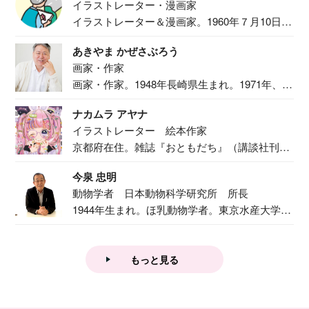
イラストレーター・漫画家
イラストレーター＆漫画家。1960年７月10日生
ま...
あきやま かぜさぶろう
画家・作家
画家・作家。1948年長崎県生まれ。1971年、
二...
ナカムラ アヤナ
イラストレーター 絵本作家
京都府在住。雑誌『おともだち』（講談社刊）
で『おし...
今泉 忠明
動物学者 日本動物科学研究所 所長
1944年生まれ。ほ乳動物学者。東京水産大学卒
業後...
もっと見る