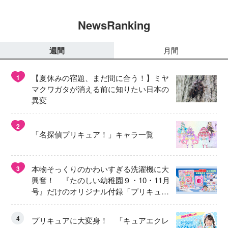
NewsRanking
週間
月間
【夏休みの宿題、まだ間に合う！】ミヤ
1
マクワガタが消える前に知りたい日本の
異変
2
「名探偵プリキュア！」キャラ一覧
本物そっくりのかわいすぎる洗濯機に大
3
興奮！ 『たのしい幼稚園９・10・11月
号』だけのオリジナル付録「プリキュ
ア くるくるせんたくき」
4
プリキュアに大変身！ 「キュアエクレ