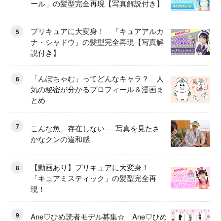
ール」の髪型完全再現【写真解説付き】
プリキュアに大変身！ 「キュアアルカ
5
ナ・シャドウ」の髪型完全再現【写真解
説付き】
「んぽちゃむ」ってどんなキャラ？ 人
6
気の秘密が分かるプロフィール＆漫画ま
とめ
7
こんな魚、存在しない──写真を見たさ
かなクンの違和感
【動画あり】プリキュアに大変身！
8
「キュアミスティック」の髪型完全再
現！
9
Ane♡ひめ読者モデル募集☆ Ane♡ひめ