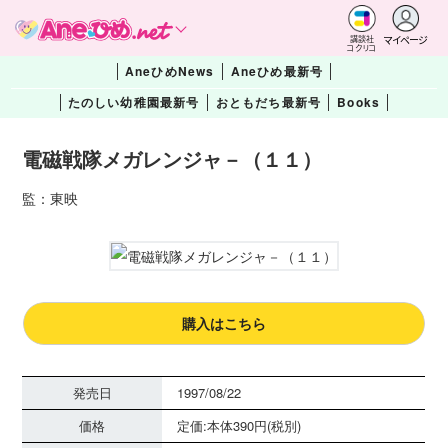
マイページ
講談社
コクリコ
AneひめNews
Aneひめ最新号
たのしい幼稚園最新号
おともだち最新号
Books
電磁戦隊メガレンジャ－（１１）
監：東映
購入はこちら
発売日
1997/08/22
価格
定価:本体390円(税別)