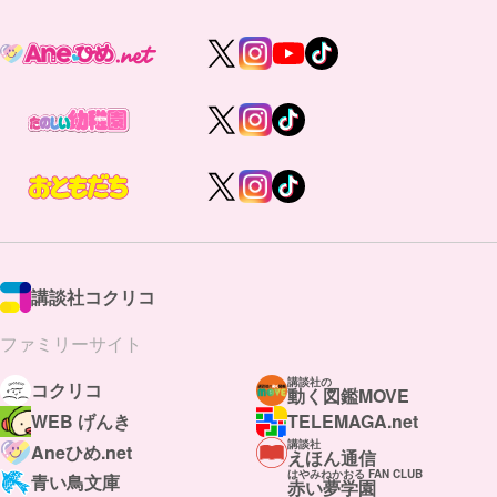
講談社コクリコ
ファミリーサイト
講談社の
コクリコ
動く図鑑MOVE
WEB げんき
TELEMAGA.net
講談社
Aneひめ.net
えほん通信
はやみねかおる FAN CLUB
青い鳥文庫
赤い夢学園