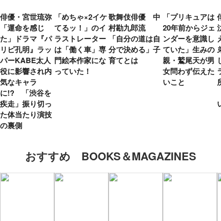
俳優・宮世琉弥
「めちゃ×2イケ
歌舞伎俳優 中
「プリキュアは
「運命を感じ
てるッ！」のイ
村勘九郎流
20年前からジェ
た」ドラマ『パ
ラストレーター
「自分の道は自
ンダーを意識し
リピ孔明』ラッ
は「働く車」専
分で決める」子
ていた」生みの
パーKABE太人
門絵本作家にな
育てとは
親・鷲尾天が男
役に影響され内
っていた！
女問わず伝えた
気なキャラ
いこと
に!? 「渋谷を
疾走」振り切っ
た体当たり演技
の裏側
おすすめ BOOKS＆MAGAZINES