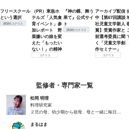
フリースクール
（PR）東急ホ
『神の蝶、舞う
アーカイブ配信
という選択
テルズ「人気食
果て』公式サイ
中【第67回講談
育イベント」参
ト
社児童文学新人
講談社コクリコ
加レポート 野
賞】受賞作家と
講談社コクリコ
菜嫌いの娘を変
前選考委員に聞
えた「もったい
く「児童文学創
ない！」の精神
作セミナー」
コクリコ
コクリコ
監修者・専門家一覧
松岡 明理
料理研究家
２児の母。幼少期から祖母、母と一緒に毎日の
食事作り...
まるはま