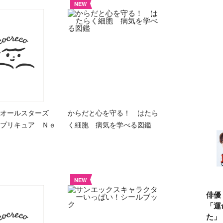
NEW
アオールスターズ
からだと心を守る！ はたら
プリキュア Ｎｅ
く細胞 病気を学べる図鑑
NEW
俳優
「運
た」