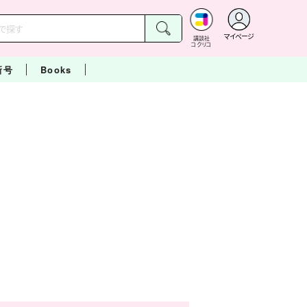
マイページ
講談社
コクリコ
新号
Books