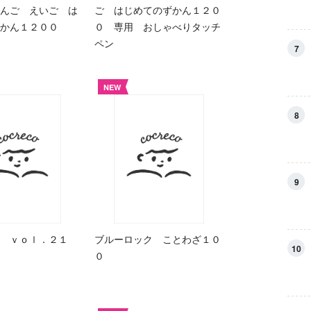
んご えいご は
ご はじめてのずかん１２０
ずかん１２００
０ 専用 おしゃべりタッチ
ペン
7
NEW
8
9
 ｖｏｌ．２１
ブルーロック ことわざ１０
10
０