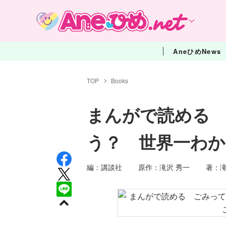
AneひめNews
TOP
Books
まんがで読める
う？ 世界一わ
編：講談社 原作：滝沢 秀一 著：