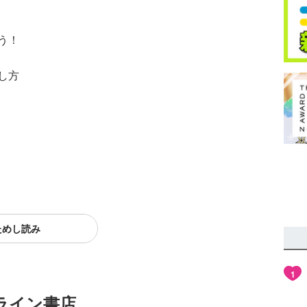
う！
し方
ためし読み
1
ライン書店