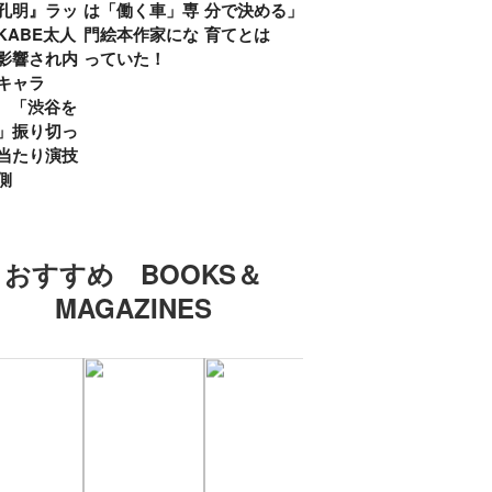
孔明』ラッ
は「働く車」専
分で決める」子
ていた」生みの
弟み
KABE太人
門絵本作家にな
育てとは
親・鷲尾天が男
したひ
影響され内
っていた！
女問わず伝えた
ラマ
キャラ
いこと
所』
? 「渋谷を
「お
」振り切っ
い」
当たり演技
側
おすすめ BOOKS＆
MAGAZINES