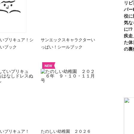
リピ
パー
役に
気な
に!
疾走
いプリキュア！シ
サンエックスキャラクターい
た体
いブック
っぱい！シールブック
の裏
NEW
ていプリキュア！
たのしい幼稚園 ２０２６