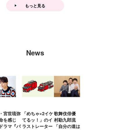
もっと見る
News
・宮世琉弥
「めちゃ×2イケ
歌舞伎俳優 中
「プリキュアは
俳優
命を感じ
てるッ！」のイ
村勘九郎流
20年前からジェ
汰「
ドラマ『パ
ラストレーター
「自分の道は自
ンダーを意識し
える