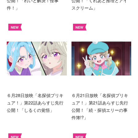
公開！「れいと解決！怪事
公開！「くれあと推理とアイ
件！」
スクリーム」
NEW
NEW
６月28日放映「名探偵プリキ
６月21日放映「名探偵プリキ
ュア！」第22話あらすじ先行
ュア！」第21話あらすじ先行
公開！「しるくの覚悟」
公開！「続・探偵エリーの事
件簿!?」
NEW
NEW