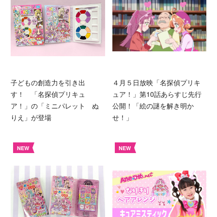
子どもの創造力を引き出
４月５日放映「名探偵プリキ
す！ 「名探偵プリキュ
ュア！」第10話あらすじ先行
ア！」の「ミニパレット ぬ
公開！「絵の謎を解き明か
りえ」が登場
せ！」
NEW
NEW