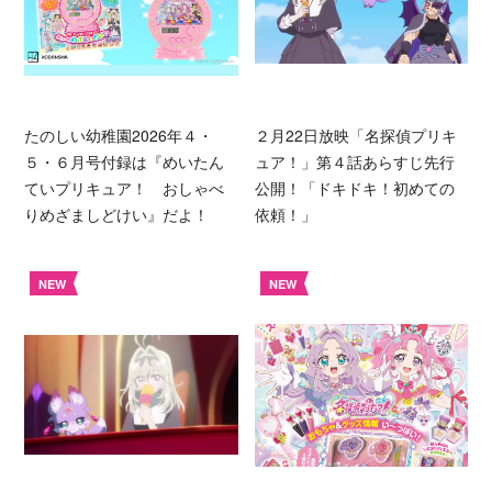
たのしい幼稚園2026年４・
２月22日放映「名探偵プリキ
５・６月号付録は『めいたん
ュア！」第４話あらすじ先行
ていプリキュア！ おしゃべ
公開！「ドキドキ！初めての
りめざましどけい』だよ！
依頼！」
NEW
NEW