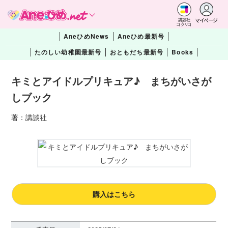
マイページ
講談社
コクリコ
AneひめNews
Aneひめ最新号
たのしい幼稚園最新号
おともだち最新号
Books
キミとアイドルプリキュア♪ まちがいさが
しブック
著：講談社
購入はこちら