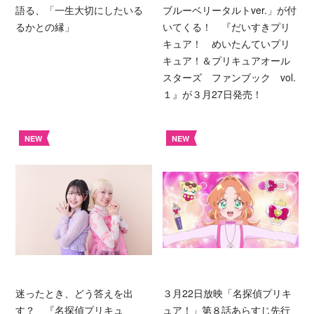
語る、「一生大切にしたいる
ブルーベリータルトver.」が付
るかとの縁」
いてくる！ 『だいすきプリ
キュア！ めいたんていプリ
キュア！＆プリキュアオール
スターズ ファンブック vol.
１』が３月27日発売！
NEW
NEW
迷ったとき、どう答えを出
３月22日放映「名探偵プリキ
す？ 『名探偵プリキュ
ュア！」第８話あらすじ先行