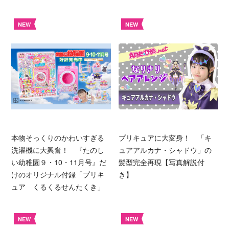
NEW
NEW
本物そっくりのかわいすぎる
プリキュアに大変身！ 「キ
洗濯機に大興奮！ 『たのし
ュアアルカナ・シャドウ」の
い幼稚園９・10・11月号』だ
髪型完全再現【写真解説付
けのオリジナル付録「プリキ
き】
ュア くるくるせんたくき」
NEW
NEW