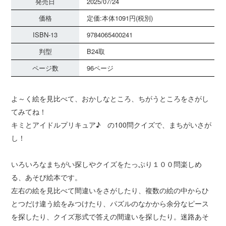
発売日
2025/07/24
価格
定価:本体1091円(税別)
ISBN-13
9784065400241
判型
B24取
ページ数
96ページ
よ～く絵を見比べて、おかしなところ、ちがうところをさがし
てみてね！
キミとアイドルプリキュア♪ の100問クイズで、まちがいさが
し！
いろいろなまちがい探しやクイズをたっぷり１００問楽しめ
る、あそび絵本です。
左右の絵を見比べて間違いをさがしたり、複数の絵の中からひ
とつだけ違う絵をみつけたり、パズルのなかから余分なピース
を探したり、クイズ形式で答えの間違いを探したり。迷路あそ