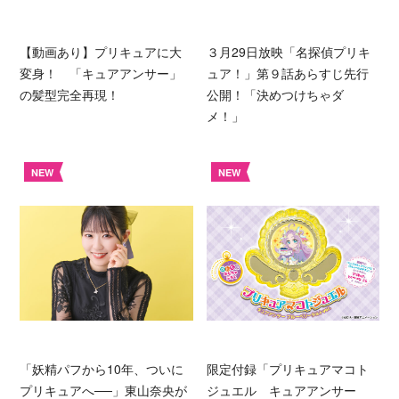
【動画あり】プリキュアに大
３月29日放映「名探偵プリキ
変身！ 「キュアアンサー」
ュア！」第９話あらすじ先行
の髪型完全再現！
公開！「決めつけちゃダ
メ！」
NEW
NEW
「妖精パフから10年、ついに
限定付録「プリキュアマコト
プリキュアへ──」東山奈央が
ジュエル キュアアンサー