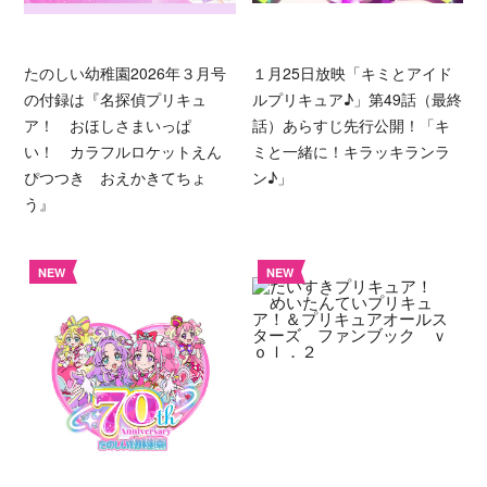
たのしい幼稚園2026年３月号
１月25日放映「キミとアイド
の付録は『名探偵プリキュ
ルプリキュア♪」第49話（最終
ア！ おほしさまいっぱ
話）あらすじ先行公開！「キ
い！ カラフルロケットえん
ミと一緒に！キラッキランラ
ぴつつき おえかきてちょ
ン♪」
う』
NEW
NEW