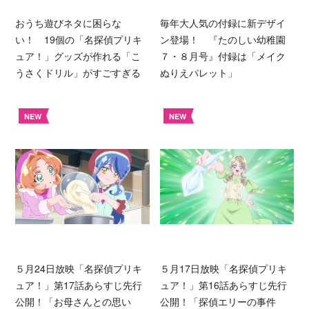
おうち遊びネタに困らな
毎年大人気の付録に新デザイ
い！ 19個の「名探偵プリキ
ン登場！ 『たのしい幼稚園
ュア！」グッズが作れる「こ
７・８月号』付録は「メイク
うさくドリル」がすごすぎる
ぬりえパレット」
NEW
NEW
５月24日放映「名探偵プリキ
５月17日放映「名探偵プリキ
ュア！」第17話あらすじ先行
ュア！」第16話あらすじ先行
公開！「お母さんとの思い
公開！「探偵エリーの事件