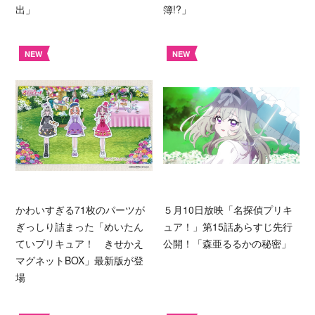
出」
簿!?」
NEW
NEW
かわいすぎる71枚のパーツが
５月10日放映「名探偵プリキ
ぎっしり詰まった「めいたん
ュア！」第15話あらすじ先行
ていプリキュア！ きせかえ
公開！「森亜るるかの秘密」
マグネットBOX」最新版が登
場