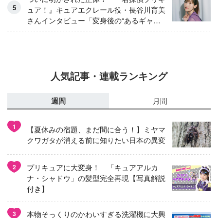
ュア！』キュアエクレール役・長谷川育美
さんインタビュー「変身後の“あるギャッ
プ”に驚きました」
人気記事・連載ランキング
週間
月間
1
【夏休みの宿題、まだ間に合う！】ミヤマ
クワガタが消える前に知りたい日本の異変
プリキュアに大変身！ 「キュアアルカ
2
ナ・シャドウ」の髪型完全再現【写真解説
付き】
本物そっくりのかわいすぎる洗濯機に大興
3