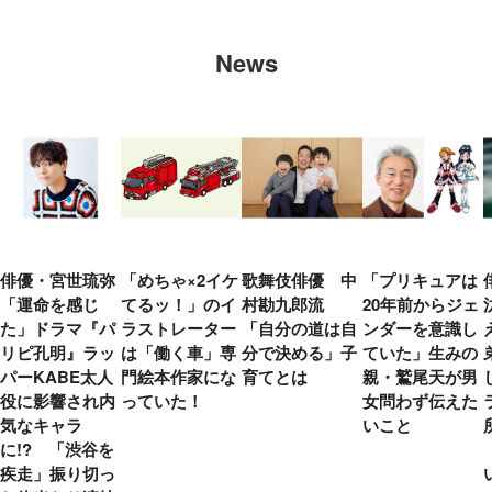
News
俳優・宮世琉弥
「めちゃ×2イケ
歌舞伎俳優 中
「プリキュアは
「運命を感じ
てるッ！」のイ
村勘九郎流
20年前からジェ
た」ドラマ『パ
ラストレーター
「自分の道は自
ンダーを意識し
リピ孔明』ラッ
は「働く車」専
分で決める」子
ていた」生みの
パーKABE太人
門絵本作家にな
育てとは
親・鷲尾天が男
役に影響され内
っていた！
女問わず伝えた
気なキャラ
いこと
に!? 「渋谷を
疾走」振り切っ