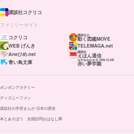
講談社コクリコ
ファミリーサイト
講談社の
コクリコ
動く図鑑MOVE
WEB げんき
TELEMAGA.net
講談社
Aneひめ.net
えほん通信
はやみねかおる FAN CLUB
青い鳥文庫
赤い夢学園
ボンボンアカデミー
ディズニーファン
講談社の学習まんが 日本の歴史
本とあそぼう 全国訪問おはなし隊