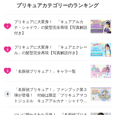
プリキュアカテゴリーのランキング
プリキュアに大変身！ 「キュアアルカ
1
ナ・シャドウ」の髪型完全再現【写真解説
付き】
プリキュアに大変身！ 「キュアエクレー
2
ル」の髪型完全再現【写真解説付き】
「名探偵プリキュア！」キャラ一覧
3
「名探偵プリキュア！」ファンブック第２
弾が登場！ 付録は限定「プリキュアマコ
トジュエル キュアアルカナ・シャドウ
アイスver.」 キュアエクレールを大特
集！
ついに明かされた正体！ 『名探偵プリキ