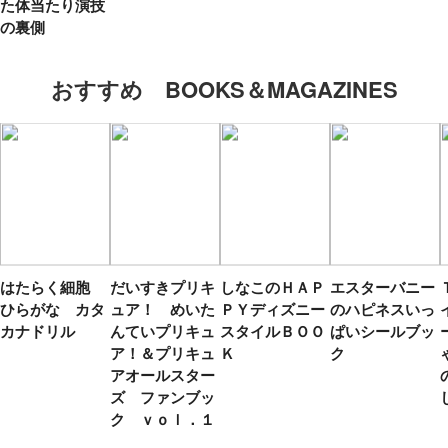
た体当たり演技
の裏側
おすすめ BOOKS＆MAGAZINES
はたらく細胞
だいすきプリキ
しなこのＨＡＰ
エスターバニー
ひらがな カタ
ュア！ めいた
ＰＹディズニー
のハピネスいっ
カナドリル
んていプリキュ
スタイルＢＯＯ
ぱいシールブッ
ア！＆プリキュ
Ｋ
ク
アオールスター
ズ ファンブッ
ク ｖｏｌ．１