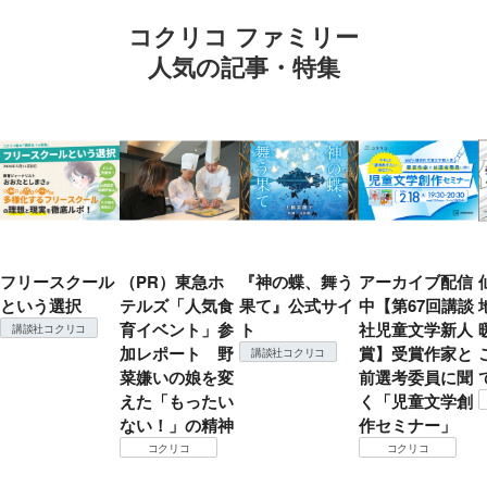
コクリコ ファミリー
人気の記事・特集
フリースクール
（PR）東急ホ
『神の蝶、舞う
アーカイブ配信
という選択
テルズ「人気食
果て』公式サイ
中【第67回講談
育イベント」参
ト
社児童文学新人
講談社コクリコ
加レポート 野
賞】受賞作家と
講談社コクリコ
菜嫌いの娘を変
前選考委員に聞
えた「もったい
く「児童文学創
ない！」の精神
作セミナー」
コクリコ
コクリコ