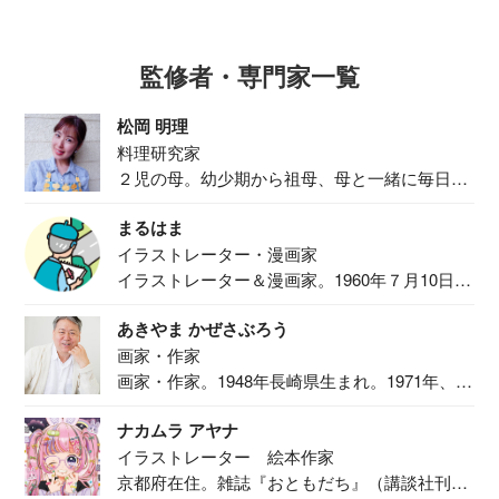
監修者・専門家一覧
松岡 明理
料理研究家
２児の母。幼少期から祖母、母と一緒に毎日の
食事作り...
まるはま
イラストレーター・漫画家
イラストレーター＆漫画家。1960年７月10日生
ま...
あきやま かぜさぶろう
画家・作家
画家・作家。1948年長崎県生まれ。1971年、
二...
ナカムラ アヤナ
イラストレーター 絵本作家
京都府在住。雑誌『おともだち』（講談社刊）