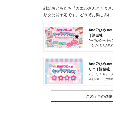
雑誌おともだち『カエルさんとくまさん
順次公開予定です。どうぞお楽しみに
Ane♡ひめ.n
｜講談社
Ane♡ひめ.ne
ーをどんどん人気
ズを作りたい」そ
ントです！
Ane♡ひめ.n
リコ｜講談社
オリジナルキャラク
果を発表！ 投票結
部が最終選考を行
この記事の画像