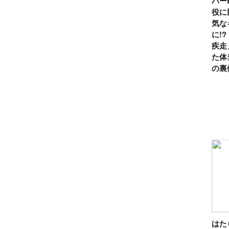
パー
役に
気な
に!
疾走
た体
の裏
は