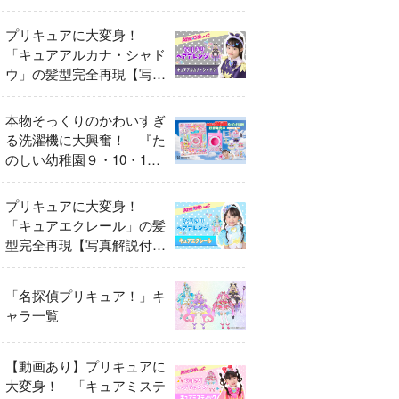
異変
プリキュアに大変身！
「キュアアルカナ・シャド
ウ」の髪型完全再現【写真
解説付き】
本物そっくりのかわいすぎ
る洗濯機に大興奮！ 『た
のしい幼稚園９・10・11
月号』だけのオリジナル付
録「プリキュア くるくる
プリキュアに大変身！
せんたくき」
「キュアエクレール」の髪
型完全再現【写真解説付
き】
「名探偵プリキュア！」キ
ャラ一覧
【動画あり】プリキュアに
大変身！ 「キュアミステ