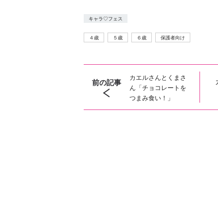
キャラ♡フェス
４歳
５歳
６歳
保護者向け
カエルさんとくまさ
前の記事
ん「チョコレートを
つまみ食い！」