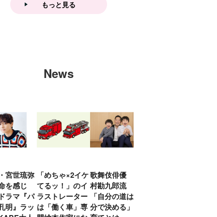
もっと見る
News
・宮世琉弥
「めちゃ×2イケ
歌舞伎俳優 中
「プリキュアは
俳優
命を感じ
てるッ！」のイ
村勘九郎流
20年前からジェ
汰「
ドラマ『パ
ラストレーター
「自分の道は自
ンダーを意識し
える
孔明』ラッ
は「働く車」専
分で決める」子
ていた」生みの
弟み