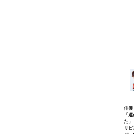
俳優
「運
た」
リピ