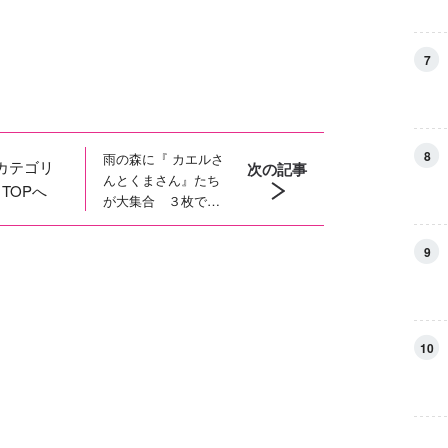
7
8
雨の森に『 カエルさ
カテゴリ
次の記事
んとくまさん』たち
TOPへ
が大集合 ３枚でつ
ながるイラスト完
成！
9
10