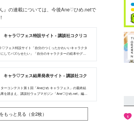
』の連載については、今後Ane♡ひめ.netで
！
et キャラ♡フェス特設サイト - 講談社コクリコ
tキャラ♡フェス特設サイト「自分のつくったかわいいキャラクタ
者にしてバズらせたい」「自分のキャラクターの絵本やグッ
んな、キャラクターを作りたいクリエイターを応援するイベ
et キャラ♡フェス結果発表サイト - 講談社コク
ターコンテスト第１回「Aneひめ キャラフェス」の最終結
果を踏まえ、講談社ウェブマガジン「Ane♡ひめ.net」編集
い、優秀作品を決定しました。
をもっと見る（全2枚）
1