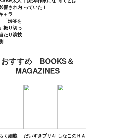
KABE太人
門絵本作家にな
育てとは
親・鷲尾天が男
したひ
影響され内
っていた！
女問わず伝えた
ラマ
キャラ
いこと
所』
? 「渋谷を
「お
」振り切っ
い」
当たり演技
側
おすすめ BOOKS＆
MAGAZINES
たらく細胞
だいすきプリキ
しなこのＨＡＰ
エスターバニー
ＴＯ