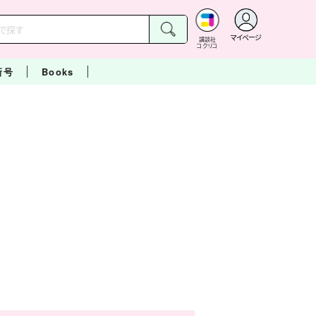
マイページ
講談社
コクリコ
新号
Books