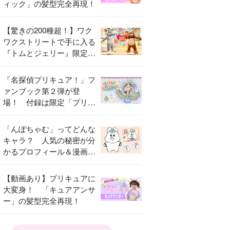
ィック」の髪型完全再現！
【驚きの200種超！】ワク
ワクストリートで手に入る
『トムとジェリー』限定グ
ッズ特集
「名探偵プリキュア！」フ
ァンブック第２弾が登
場！ 付録は限定「プリキ
ュアマコトジュエル キュ
アアルカナ・シャドウ ア
「んぽちゃむ」ってどんな
イスver.」 キュアエクレ
キャラ？ 人気の秘密が分
ールを大特集！
かるプロフィール＆漫画ま
とめ
【動画あり】プリキュアに
大変身！ 「キュアアンサ
ー」の髪型完全再現！