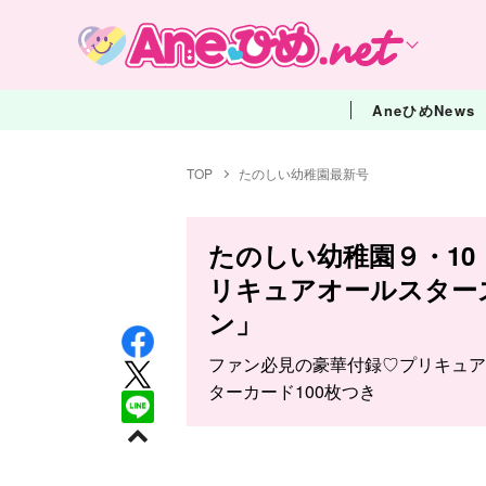
AneひめNews
TOP
たのしい幼稚園最新号
たのしい幼稚園９・10
リキュアオールスター
ン」
ファン必見の豪華付録♡プリキュア
ターカード100枚つき