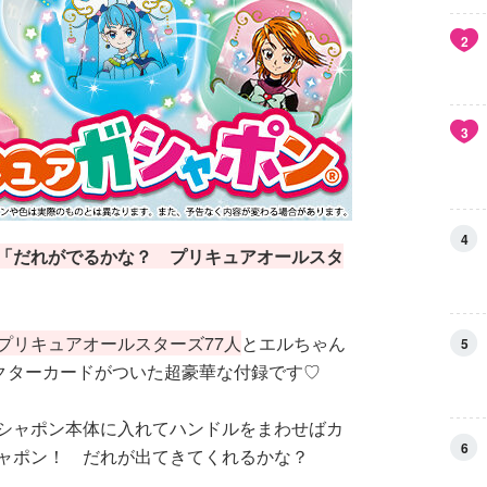
2
3
4
「だれがでるかな？ プリキュアオールスタ
プリキュアオールスターズ77人
とエルちゃん
5
クターカードがついた超豪華な付録です♡
シャポン本体に入れてハンドルをまわせばカ
6
ャポン！ だれが出てきてくれるかな？