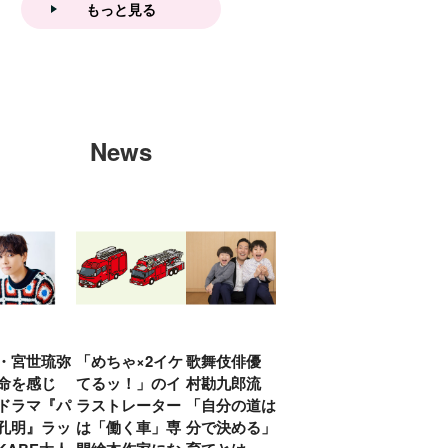
イスver.」 キュアエクレ
もっと見る
ールを大特集！
News
・宮世琉弥
「めちゃ×2イケ
歌舞伎俳優 中
「プリキュアは
俳優
命を感じ
てるッ！」のイ
村勘九郎流
20年前からジェ
汰「
ドラマ『パ
ラストレーター
「自分の道は自
ンダーを意識し
える
孔明』ラッ
は「働く車」専
分で決める」子
ていた」生みの
弟み