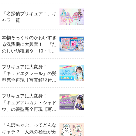
異変
「名探偵プリキュア！」キ
ャラ一覧
本物そっくりのかわいすぎ
る洗濯機に大興奮！ 『た
のしい幼稚園９・10・11
月号』だけのオリジナル付
録「プリキュア くるくる
プリキュアに大変身！
せんたくき」
「キュアエクレール」の髪
型完全再現【写真解説付
き】
プリキュアに大変身！
「キュアアルカナ・シャド
ウ」の髪型完全再現【写真
解説付き】
「んぽちゃむ」ってどんな
キャラ？ 人気の秘密が分