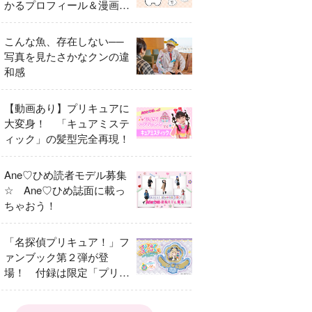
かるプロフィール＆漫画ま
とめ
こんな魚、存在しない──
写真を見たさかなクンの違
和感
【動画あり】プリキュアに
大変身！ 「キュアミステ
ィック」の髪型完全再現！
Ane♡ひめ読者モデル募集
☆ Ane♡ひめ誌面に載っ
ちゃおう！
「名探偵プリキュア！」フ
ァンブック第２弾が登
場！ 付録は限定「プリキ
ュアマコトジュエル キュ
アアルカナ・シャドウ ア