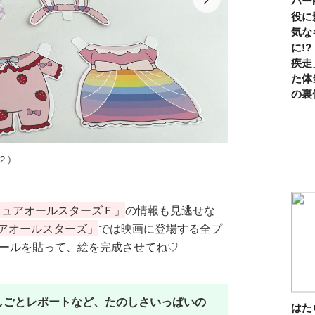
パー
役に
気な
に!
疾走
た体
の裏
「なりきりスカイミ
２）
キュアオールスターズＦ」
の情報も見逃せな
アオールスターズ」
では映画に登場する全プ
シールを貼って、絵を完成させてね♡
しごとレポートなど、たのしさいっぱいの
は