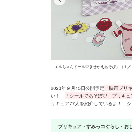
「エルちゃんドール♡きせかえあそび」（１／
2023年９月15日公開予定
「映画プリ
い！
「シールであそぼ♡ プリキュ
リキュア77人を紹介しているよ！ 
プリキュア・すみっコぐらし・お