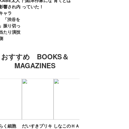
KABE太人
門絵本作家にな
育てとは
親・鷲尾天が男
したひ
影響され内
っていた！
女問わず伝えた
ラマ
キャラ
いこと
所』
? 「渋谷を
「お
」振り切っ
い」
当たり演技
側
おすすめ BOOKS＆
ラージュ」（２／２）
MAGAZINES
たらく細胞
だいすきプリキ
しなこのＨＡＰ
エスターバニー
ＴＯ