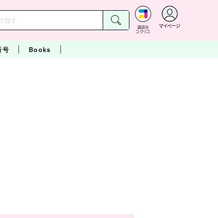
マイページ
講談社
コクリコ
新号
Books