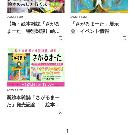
2023.11.29
2023.11.22
【新・絵本雑誌「さがる
「さがるまーた」展示
まーた」特別対談】絵本
会・イベント情報
編集者 土井章史×筒井大
介 絵本の来し方行く末
2023.11.22
新絵本雑誌「さがるまー
た」発売記念！ 絵本作
家・及川賢治×絵本編集
者・土井章史「オリジナ
ル絵本をつくろう！」開
1
催