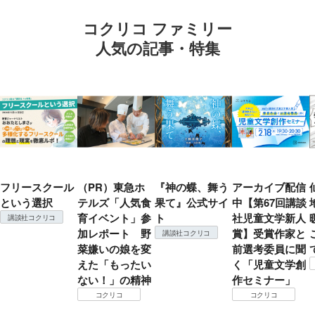
コクリコ ファミリー
人気の記事・特集
フリースクール
（PR）東急ホ
『神の蝶、舞う
アーカイブ配信
という選択
テルズ「人気食
果て』公式サイ
中【第67回講談
育イベント」参
ト
社児童文学新人
講談社コクリコ
加レポート 野
賞】受賞作家と
講談社コクリコ
菜嫌いの娘を変
前選考委員に聞
えた「もったい
く「児童文学創
ない！」の精神
作セミナー」
コクリコ
コクリコ