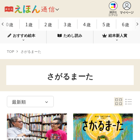
マイページ
講談社
コクリコ
0
1
2
3
4
5
6
歳
歳
歳
歳
歳
歳
歳
おすすめ絵本
ためし読み
絵本新人賞
TOP
さがるまーた
さがるまーた