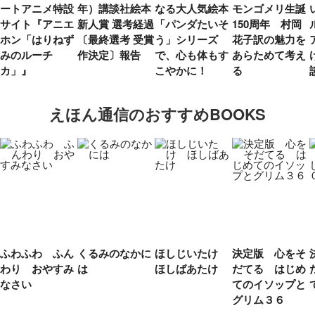
ートアニメ特設
年）講談社絵本
なる大人気絵本
モンゴメリ生誕
サイト『アニエ
新人賞 選考経過
「パンダたいそ
150周年 村岡
ホン「はりねず
〔最終選考 受賞
う」シリーズ
花子訳の魅力を
みのルーチ
作決定〕報告
で、心も体もす
あらためて考え
カ」』
こやかに！
る
えほん通信のおすすめBOOKS
ふわふわ ふん
くるみのなかに
ほしじいたけ
決定版 心をそ
わり おやすみ
は
ほしばあたけ
だてる はじめ
なさい
てのイソップと
グリム３６