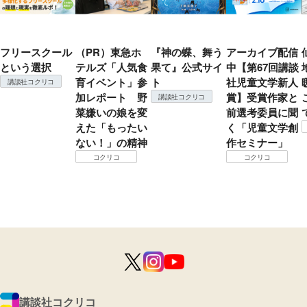
フリースクール
（PR）東急ホ
『神の蝶、舞う
アーカイブ配信
という選択
テルズ「人気食
果て』公式サイ
中【第67回講談
育イベント」参
ト
社児童文学新人
講談社コクリコ
加レポート 野
賞】受賞作家と
講談社コクリコ
菜嫌いの娘を変
前選考委員に聞
えた「もったい
く「児童文学創
ない！」の精神
作セミナー」
コクリコ
コクリコ
講談社コクリコ