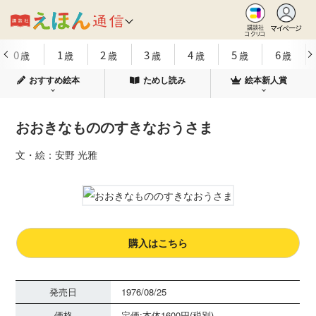
マイページ
講談社
コクリコ
0
1
2
3
4
5
6
歳
歳
歳
歳
歳
歳
歳
おすすめ絵本
ためし読み
絵本新人賞
おおきなもののすきなおうさま
文・絵：安野 光雅
購入はこちら
発売日
1976/08/25
価格
定価:本体1600円(税別)