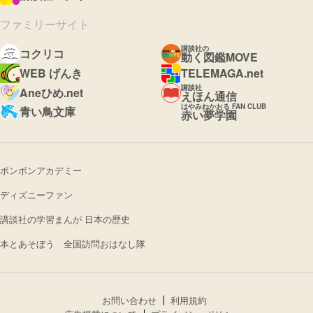
ファミリーサイト
講談社の
コクリコ
動く図鑑MOVE
WEB げんき
TELEMAGA.net
講談社
Aneひめ.net
えほん通信
はやみねかおる FAN CLUB
青い鳥文庫
赤い夢学園
ボンボンアカデミー
ディズニーファン
講談社の学習まんが 日本の歴史
本とあそぼう 全国訪問おはなし隊
お問い合わせ
利用規約