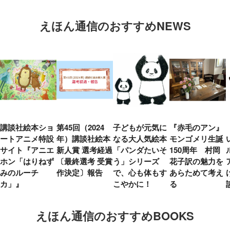
えほん通信のおすすめNEWS
講談社絵本ショ
第45回（2024
子どもが元気に
『赤毛のアン』
ートアニメ特設
年）講談社絵本
なる大人気絵本
モンゴメリ生誕
サイト『アニエ
新人賞 選考経過
「パンダたいそ
150周年 村岡
ホン「はりねず
〔最終選考 受賞
う」シリーズ
花子訳の魅力を
みのルーチ
作決定〕報告
で、心も体もす
あらためて考え
カ」』
こやかに！
る
えほん通信のおすすめBOOKS