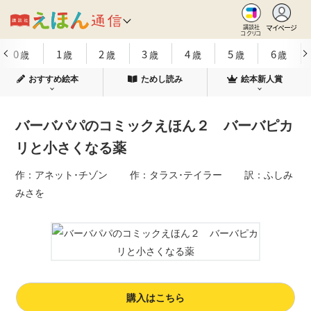
マイページ
講談社
コクリコ
0
1
2
3
4
5
6
歳
歳
歳
歳
歳
歳
歳
おすすめ絵本
ためし読み
絵本新人賞
バーバパパのコミックえほん２ バーバピカ
リと小さくなる薬
作：アネット･チゾン 作：タラス･テイラー 訳：ふしみ
みさを
購入はこちら