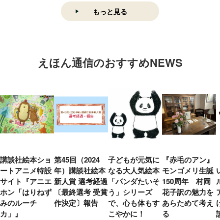
もっと見る
えほん通信のおすすめNEWS
講談社絵本ショ
第45回（2024
子どもが元気に
『赤毛のアン』
ートアニメ特設
年）講談社絵本
なる大人気絵本
モンゴメリ生誕
サイト『アニエ
新人賞 選考経過
「パンダたいそ
150周年 村岡
ホン「はりねず
〔最終選考 受賞
う」シリーズ
花子訳の魅力を
みのルーチ
作決定〕報告
で、心も体もす
あらためて考え
カ」』
こやかに！
る