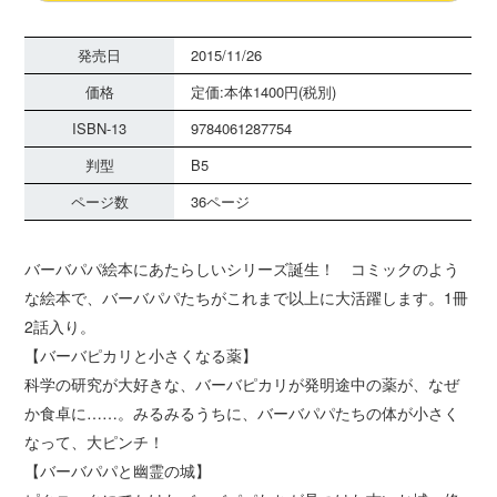
発売日
2015/11/26
価格
定価:本体1400円(税別)
ISBN-13
9784061287754
判型
B5
ページ数
36ページ
バーバパパ絵本にあたらしいシリーズ誕生！ コミックのよう
な絵本で、バーバパパたちがこれまで以上に大活躍します。1冊
2話入り。
【バーバピカリと小さくなる薬】
科学の研究が大好きな、バーバピカリが発明途中の薬が、なぜ
か食卓に……。みるみるうちに、バーバパパたちの体が小さく
なって、大ピンチ！
【バーバパパと幽霊の城】