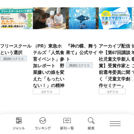
フリースクール
（PR）東急ホ
『神の蝶、舞う
アーカイブ配信
という選択
テルズ「人気食
果て』公式サイ
中【第67回講談
育イベント」参
ト
社児童文学新人
講談社コクリコ
加レポート 野
賞】受賞作家と
講談社コクリコ
菜嫌いの娘を変
前選考委員に聞
えた「もったい
く「児童文学創
ない！」の精神
作セミナー」
コクリコ
コクリコ
ジャンル
ランキング
新刊一覧
検索