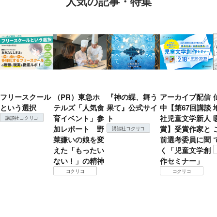
人気の記事・特集
フリースクール
（PR）東急ホ
『神の蝶、舞う
アーカイブ配信
という選択
テルズ「人気食
果て』公式サイ
中【第67回講談
育イベント」参
ト
社児童文学新人
講談社コクリコ
加レポート 野
賞】受賞作家と
講談社コクリコ
菜嫌いの娘を変
前選考委員に聞
えた「もったい
く「児童文学創
ない！」の精神
作セミナー」
コクリコ
コクリコ