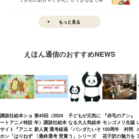
もっと見る
えほん通信のおすすめNEWS
講談社絵本ショ
第45回（2024
子どもが元気に
『赤毛のアン』
ートアニメ特設
年）講談社絵本
なる大人気絵本
モンゴメリ生誕
サイト『アニエ
新人賞 選考経過
「パンダたいそ
150周年 村岡
ホン「はりねず
〔最終選考 受賞
う」シリーズ
花子訳の魅力を