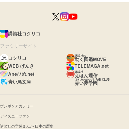
講談社コクリコ
ファミリーサイト
講談社の
コクリコ
動く図鑑MOVE
WEB げんき
TELEMAGA.net
講談社
Aneひめ.net
えほん通信
はやみねかおる FAN CLUB
青い鳥文庫
赤い夢学園
ボンボンアカデミー
ディズニーファン
講談社の学習まんが 日本の歴史