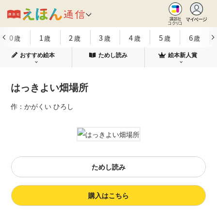
マイページ
講談社
コクリコ
0
1
2
3
4
5
6
歳
歳
歳
歳
歳
歳
歳
おすすめ絵本
ためし読み
絵本新人賞
はっきよい畑場所
作：かがくい ひろし
ためし読み
購入はこちら