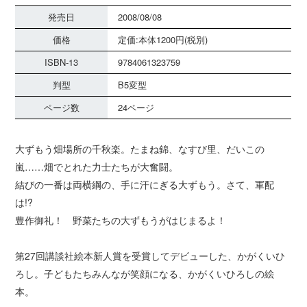
発売日
2008/08/08
価格
定価:本体1200円(税別)
ISBN-13
9784061323759
判型
B5変型
ページ数
24ページ
大ずもう畑場所の千秋楽。たまね錦、なすび里、だいこの
嵐……畑でとれた力士たちが大奮闘。
結びの一番は両横綱の、手に汗にぎる大ずもう。さて、軍配
は!?
豊作御礼！ 野菜たちの大ずもうがはじまるよ！
第27回講談社絵本新人賞を受賞してデビューした、かがくいひ
ろし。子どもたちみんなが笑顔になる、かがくいひろしの絵
本。