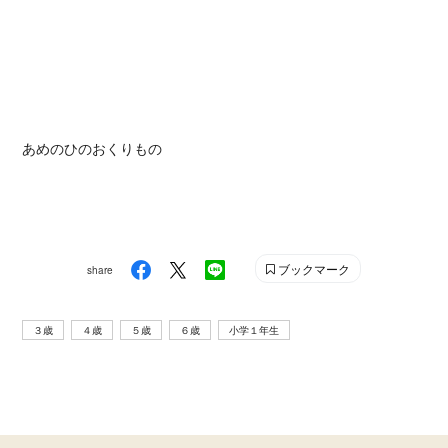
あめのひのおくりもの
ブックマーク
share
３歳
４歳
５歳
６歳
小学１年生