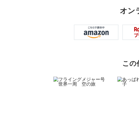
オン
この