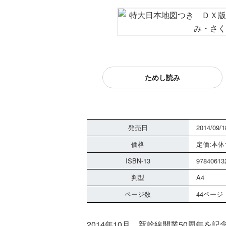
ためし読み
発売日
2014/09/1
価格
定価:本体1
ISBN-13
97840613
判型
A4
ページ数
44ページ
2014年10月、新幹線開業50周年