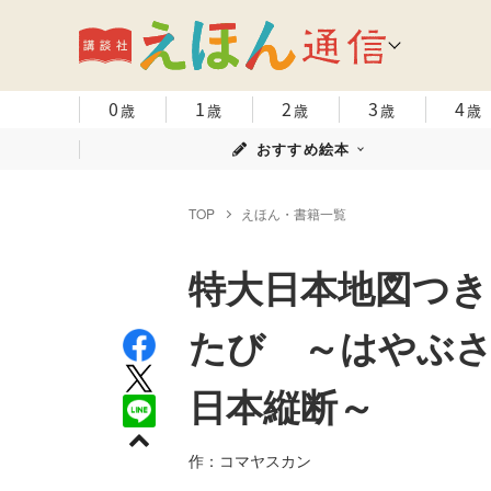
0
1
2
3
4
歳
歳
歳
歳
歳
おすすめ絵本
TOP
えほん・書籍一覧
特大日本地図つき
たび ～はやぶ
日本縦断～
作：コマヤスカン