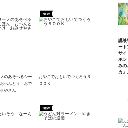
NEW
講談
ート
サイ
ホン
みの
カ
ノのあそべるシー
おやこでおもいでつくろうＢ
おべんとう・おで
ＯＯＫ
せやさん！
NEW