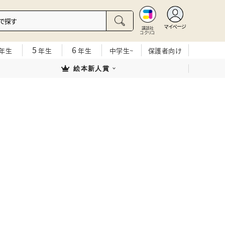
マイページ
講談社
コクリコ
5
6
年生
年生
年生
中学生~
保護者向け
絵本新人賞