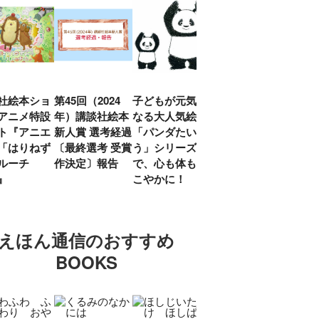
社絵本ショ
第45回（2024
子どもが元気に
『赤毛のアン』
「し
アニメ特設
年）講談社絵本
なる大人気絵本
モンゴメリ生誕
い」
ト『アニエ
新人賞 選考経過
「パンダたいそ
150周年 村岡
ルコ
「はりねず
〔最終選考 受賞
う」シリーズ
花子訳の魅力を
アウ
ルーチ
作決定〕報告
で、心も体もす
あらためて考え
け.の
」』
こやかに！
る
談！
えほん通信のおすすめ
BOOKS