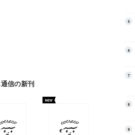
5
6
7
ん通信の新刊
NEW
8
9