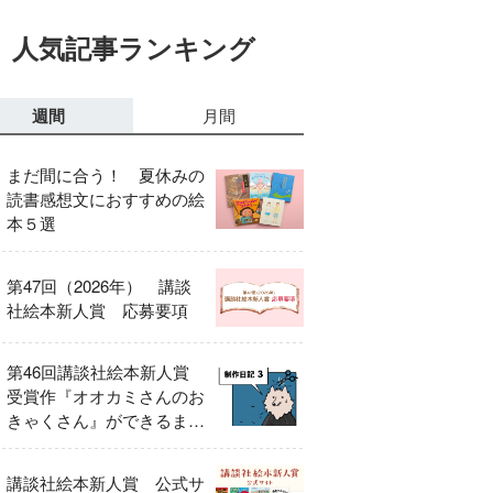
人気記事ランキング
週間
月間
まだ間に合う！ 夏休みの
読書感想文におすすめの絵
本５選
第47回（2026年） 講談
社絵本新人賞 応募要項
第46回講談社絵本新人賞
受賞作『オオカミさんのお
きゃくさん』ができるまで
③
講談社絵本新人賞 公式サ