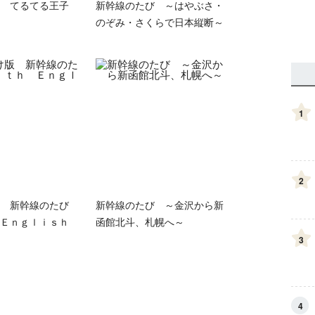
 てるてる王子
新幹線のたび ～はやぶさ・
のぞみ・さくらで日本縦断～
1
2
版 新幹線のたび
新幹線のたび ～金沢から新
Ｅｎｇｌｉｓｈ
函館北斗、札幌へ～
3
4