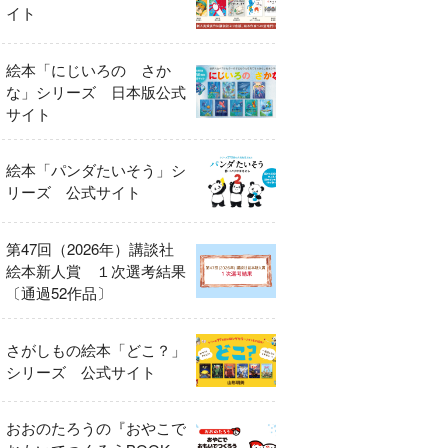
イト
絵本「にじいろの さか
な」シリーズ 日本版公式
サイト
絵本「パンダたいそう」シ
リーズ 公式サイト
第47回（2026年）講談社
絵本新人賞 １次選考結果
〔通過52作品〕
さがしもの絵本「どこ？」
シリーズ 公式サイト
おおのたろうの『おやこで