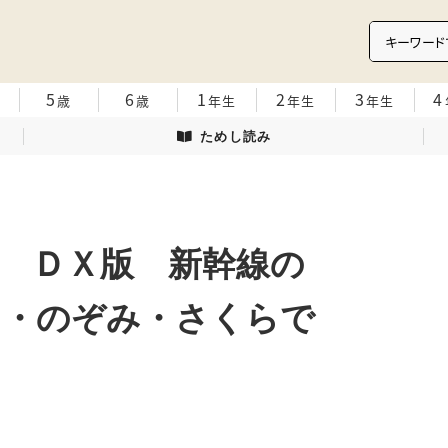
5
6
1
2
3
4
歳
歳
年生
年生
年生
ためし読み
 ＤＸ版 新幹線の
さ・のぞみ・さくらで