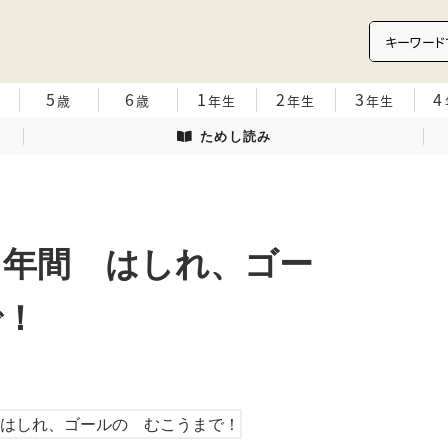
5
6
1
2
3
4
歳
歳
年生
年生
年生
ためし読み
１年間 はしれ、ゴー
で！
卓也