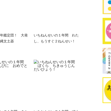
年鑑定団！ 大発
いちねんせいの１年間 わた
縄文土器
し、もうすぐ２ねんせい！