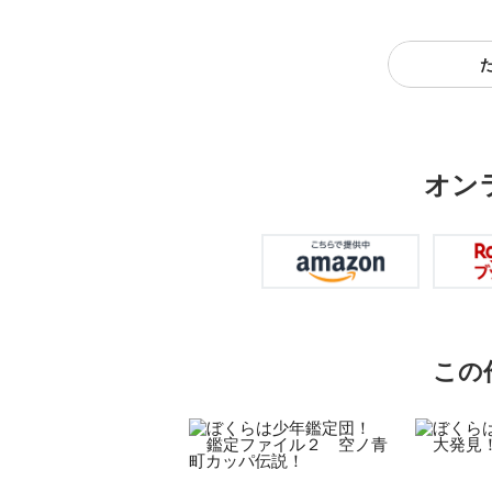
オン
この