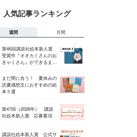
人気記事ランキング
週間
月間
第46回講談社絵本新人賞
受賞作『オオカミさんのお
きゃくさん』ができるまで
③
まだ間に合う！ 夏休みの
読書感想文におすすめの絵
本５選
第47回（2026年） 講談
社絵本新人賞 応募要項
講談社絵本新人賞 公式サ