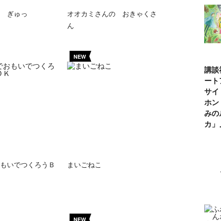
 ぎゅっ
オオカミさんの おきゃくさ
ん
NEW
講談
ート
サイ
ホン
みの
カ
もいでつくろうＢ
まいごねこ
NEW