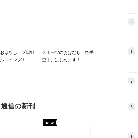
5
6
おはなし プロ野
スポーツのおはなし 空手
ルスイング！
空手、はじめます！
7
ん通信の新刊
8
NEW
9