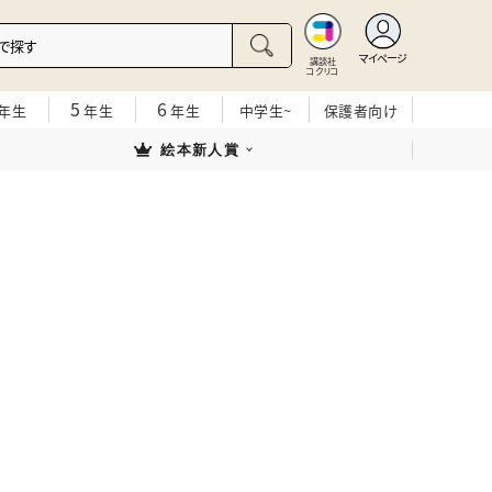
マイページ
講談社
コクリコ
5
6
年生
年生
年生
中学生~
保護者向け
絵本新人賞