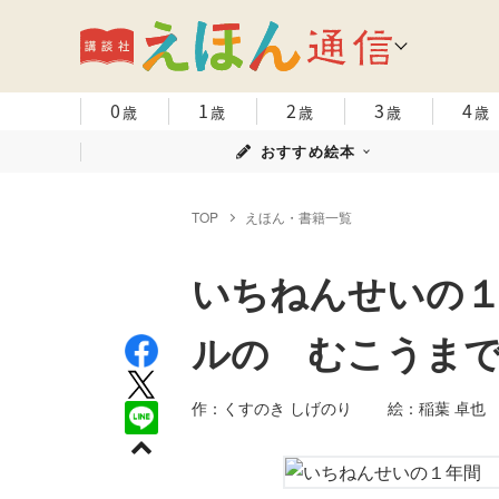
0
1
2
3
4
歳
歳
歳
歳
歳
おすすめ絵本
TOP
えほん・書籍一覧
いちねんせいの
ルの むこうま
作：くすのき しげのり 絵：稲葉 