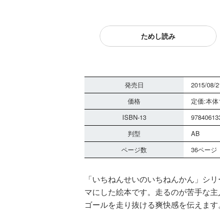
ためし読み
発売日
2015/08/2
価格
定価:本体1
ISBN-13
97840613
判型
AB
ページ数
36ページ
「いちねんせいのいちねんかん」シリ
マにした絵本です。走るのが苦手な主
ゴールを走り抜ける爽快感を伝えます