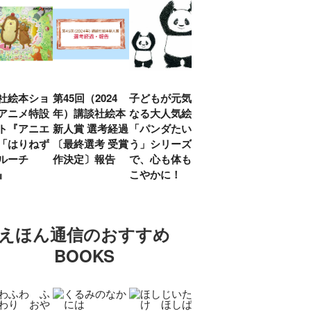
社絵本ショ
第45回（2024
子どもが元気に
『赤毛のアン』
「し
アニメ特設
年）講談社絵本
なる大人気絵本
モンゴメリ生誕
い」
ト『アニエ
新人賞 選考経過
「パンダたいそ
150周年 村岡
ルコ
「はりねず
〔最終選考 受賞
う」シリーズ
花子訳の魅力を
アウ
ルーチ
作決定〕報告
で、心も体もす
あらためて考え
け.の
」』
こやかに！
る
談！
えほん通信のおすすめ
BOOKS