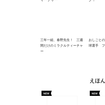
三年一組、春野先生！ 三週
おしごとの
間だけのミラクルティーチャ
球選手 フ
ー
えほ
NEW
NEW