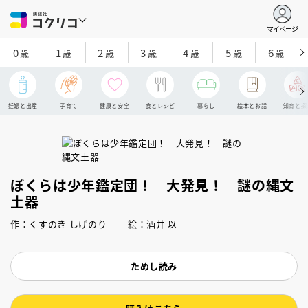
マイページ
0
1
2
3
4
5
6
歳
歳
歳
歳
歳
歳
歳
妊娠と出産
子育て
健康と安全
食とレシピ
暮らし
絵本とお話
知育と探
ぼくらは少年鑑定団！ 大発見！ 謎の縄文
土器
作：くすのき しげのり 絵：酒井 以
ためし読み