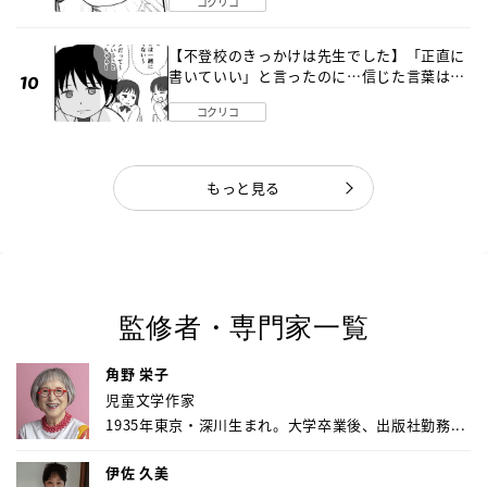
コクリコ
【不登校のきっかけは先生でした】「正直に
書いていい」と言ったのに…信じた言葉は噓
だった《第４話》
コクリコ
もっと見る
監修者・専門家一覧
角野 栄子
児童文学作家
1935年東京・深川生まれ。大学卒業後、出版社勤務...
伊佐 久美