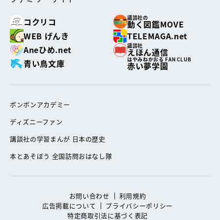
講談社の
コクリコ
動く図鑑MOVE
WEB げんき
TELEMAGA.net
講談社
Aneひめ.net
えほん通信
はやみねかおる FAN CLUB
青い鳥文庫
赤い夢学園
ボンボンアカデミー
ディズニーファン
講談社の学習まんが 日本の歴史
本とあそぼう 全国訪問おはなし隊
お問い合わせ
利用規約
広告掲載について
プライバシーポリシー
特定商取引法に基づく表記