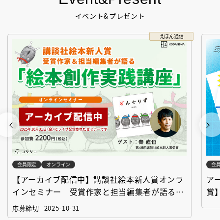
イベント&プレゼント
えほん通信
会員限定
オンライン
会
【アーカイブ配信中】講談社絵本新人賞オンラ
ア
インセミナー 受賞作家と担当編集者が語る
賞
「絵本創作実践講座」
作
応募締切
2025-10-31