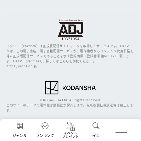
コクリコ［cocreco］は正規版配信サイトマークを取得したサービスです。
ABJマー
クは、この電子書店・電子書籍配信サービスが、著作権者からコンテンツ使用許諾を
得た正規版配信サービスであることを示す登録商標（登録番号 第6091713号）で
す。ABJマークについて、詳しくはこちらを御覧ください。
https://aebs.or.jp/
© KODANSHA Ltd. All rights reserved.
このサイトのデータの著作権は講談社が保有します。無断複製転載放送等は禁止しま
す。
イベント
ジャンル
ランキング
検索
プレゼント