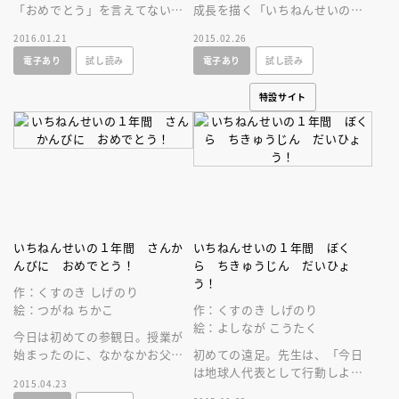
「おめでとう」を言えてない。
成長を描く「いちねんせいの１
卒業式で姉のひくピアノが止ま
年間」シリーズ始動！ 胸のど
2016.01.21
2015.02.26
り、みさとは……。二人の成長
きどきが伝わってくる入学式の
電子あり
試し読み
電子あり
試し読み
を描いたお話。
おはなし。
特設サイト
いちねんせいの１年間 さんか
いちねんせいの１年間 ぼく
んびに おめでとう！
ら ちきゅうじん だいひょ
う！
作：くすのき しげのり
絵：つがね ちかこ
作：くすのき しげのり
絵：よしなが こうたく
今日は初めての参観日。授業が
始まったのに、なかなかお父さ
初めての遠足。先生は、「今日
んが来てくれません。期待と不
は地球人代表として行動しよ
2015.04.23
安で、何度も教室の後ろを振り
う」と話すのですが…！？ く