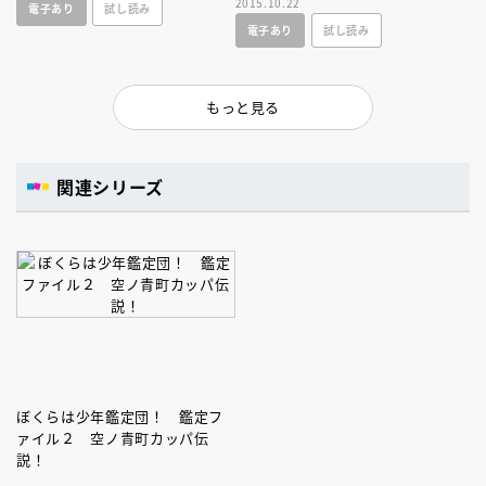
2015.10.22
電子あり
試し読み
返ると……。
すのきしげのり×よしながこう
電子あり
試し読み
たく初タッグ！
もっと見る
関連シリーズ
ぼくらは少年鑑定団！ 鑑定フ
ァイル２ 空ノ青町カッパ伝
説！