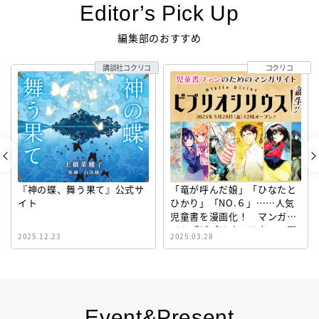
Editor’s Pick Up
編集部のおすすめ
講談社コクリコ
コクリコ
『神の蝶、舞う果て』公式サ
「竜が呼んだ娘」「ひなたと
イト
ひかり」「NO.６」……人気
児童書を漫画化！ マンガサ
イト『ビブリオシリウス』誕
2025.12.23
2025.03.28
生！
Event&Present