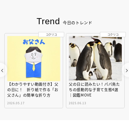
Trend
今日のトレンド
コクリコ
コクリコ
【わかりやすい動画付き】父
父の日に読みたい！パパ鳥た
の日に！ 折り紙で作る「お
ちの感動的な子育て生態4選
父さん」の簡単な折り方
｜図鑑MOVE
2026.05.17
2025.06.13