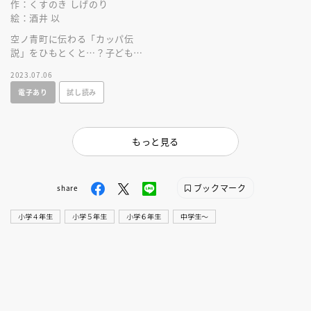
作：くすのき しげのり
絵：酒井 以
空ノ青町に伝わる「カッパ伝
説」をひもとくと…？子どもた
ちがモノの価値を鑑定し、「本
2023.07.06
当に価値あるもの」に迫る新シ
電子あり
試し読み
リーズ第２巻！
もっと見る
ブックマーク
share
小学４年生
小学５年生
小学６年生
中学生〜