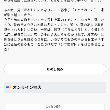
ある朝、究（きわむ）のとなりに、工藤令子（くどうれいこ）一家
が引っ越してきた。
令子と弟の大作をつれて空ノ青町を案内することになった、究、か
おり、愛のきょうだいと飼い犬のトレジャ。道中、究の友人である
博士（ハカセ）に会い、一同は古珍堂（こちんどう）という骨とう
品店に寄ることに。店主の中山さんにそそのかされて、お店の中に
ある骨とう品を眺めるうちに、いろいろなものの中からお宝や「本
当に価値のあるもの」を見つけだす「少年鑑定団」をはじめること
に！
ためし読み
オンライン書店