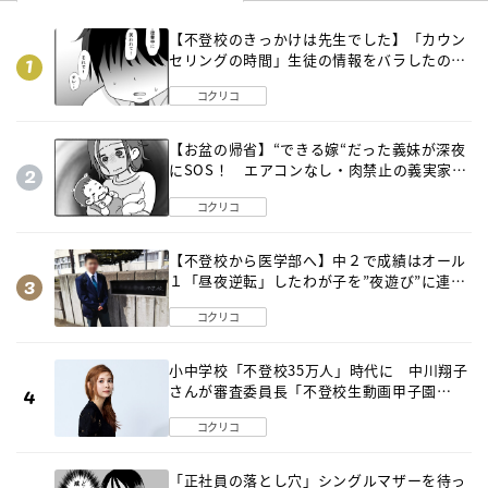
【不登校のきっかけは先生でした】「カウン
セリングの時間」生徒の情報をバラしたの
は…《第２話》
コクリコ
【お盆の帰省】“できる嫁“だった義妹が深夜
にSOS！ エアコンなし・肉禁止の義実家ル
ールに変化が…〈後編〉
コクリコ
【不登校から医学部へ】中２で成績はオール
１「昼夜逆転」したわが子を”夜遊び”に連れ
出した母の気づき
コクリコ
小中学校「不登校35万人」時代に 中川翔子
さんが審査委員長「不登校生動画甲子園
2026」が開催
コクリコ
「正社員の落とし穴」シングルマザーを待っ