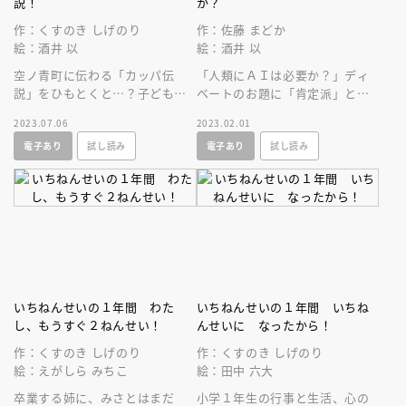
説！
か？
作：くすのき しげのり
作：佐藤 まどか
絵：酒井 以
絵：酒井 以
空ノ青町に伝わる「カッパ伝
「人類にＡＩは必要か？」ディ
説」をひもとくと…？子どもた
ベートのお題に「肯定派」とし
ちがモノの価値を鑑定し、「本
て挑む主人公。リサーチの過程
2023.07.06
2023.02.01
当に価値あるもの」に迫る新シ
でＡＩの可能性と恐ろしさを知
電子あり
試し読み
電子あり
試し読み
リーズ第２巻！
っていく。
いちねんせいの１年間 わた
いちねんせいの１年間 いちね
し、もうすぐ２ねんせい！
んせいに なったから！
作：くすのき しげのり
作：くすのき しげのり
絵：えがしら みちこ
絵：田中 六大
卒業する姉に、みさとはまだ
小学１年生の行事と生活、心の