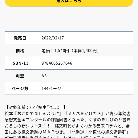
購入はこちら
発売日
2022/02/17
価格
定価：1,540円（本体1,400円）
ISBN-13
9784065267646
判型
A5
ページ数
144ページ
【対象年齢：小学校中学年以上】
絵本『おこだでませんように』『メガネをかけたら』が青少年読書
感想文全国コンクールの課題図書となった、くすのきしげのり書き
おろしの新シリーズ！！ 縄文時代がよくわかる巻末コラムと、全
国にある縄文遺跡のＭＡＰつき。「北海道・北東北の縄文遺跡群」
が世界遺産に登録されたいま、おはなしを読んで学べる一冊です。