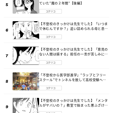
ていた“魔の２年間”【後編】
コクリコ
【不登校のきっかけは先生でした】「いつま
で休むんですか？」追い詰められる母と息子
《第６話》
コクリコ
【不登校のきっかけは先生でした】「意見の
ない人間は損する」担任の一言が苦しみに…
《第１話》
コクリコ
「不登校から医学部進学」“ラップとフリー
スクール”でトンネルを脱して高校受験へ
〔元野球少年の実話〕
コクリコ
【不登校のきっかけは先生でした】「メンタ
ルがヤバいの？」教室で始まった悪ふざけ
《第３話》