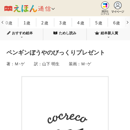
マイページ
講談社
コクリコ
0
1
2
3
4
5
6
歳
歳
歳
歳
歳
歳
歳
おすすめ絵本
ためし読み
絵本新人賞
ペンギンぼうやのびっくりプレゼント
著：Ｍ･ゲ 訳：山下 明生 装画：Ｍ･ゲ