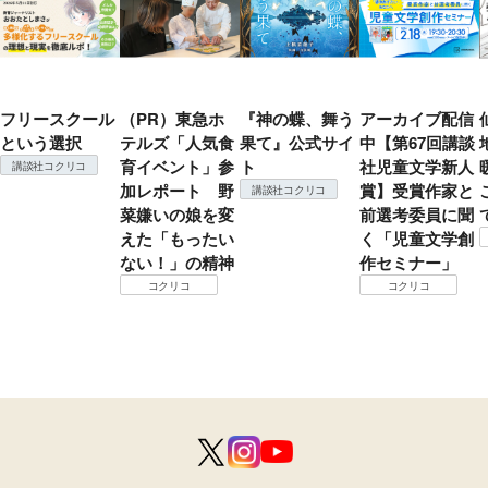
フリースクール
（PR）東急ホ
『神の蝶、舞う
アーカイブ配信
という選択
テルズ「人気食
果て』公式サイ
中【第67回講談
育イベント」参
ト
社児童文学新人
講談社コクリコ
加レポート 野
賞】受賞作家と
講談社コクリコ
菜嫌いの娘を変
前選考委員に聞
えた「もったい
く「児童文学創
ない！」の精神
作セミナー」
コクリコ
コクリコ