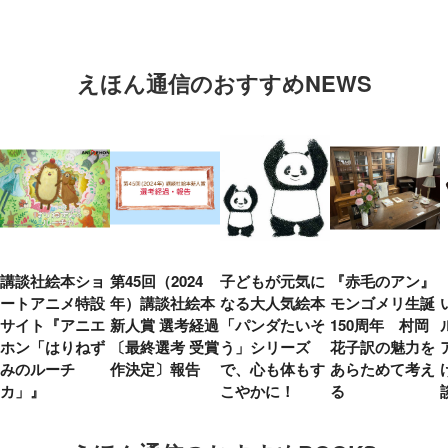
えほん通信のおすすめNEWS
講談社絵本ショ
第45回（2024
子どもが元気に
『赤毛のアン』
ートアニメ特設
年）講談社絵本
なる大人気絵本
モンゴメリ生誕
サイト『アニエ
新人賞 選考経過
「パンダたいそ
150周年 村岡
ホン「はりねず
〔最終選考 受賞
う」シリーズ
花子訳の魅力を
みのルーチ
作決定〕報告
で、心も体もす
あらためて考え
カ」』
こやかに！
る