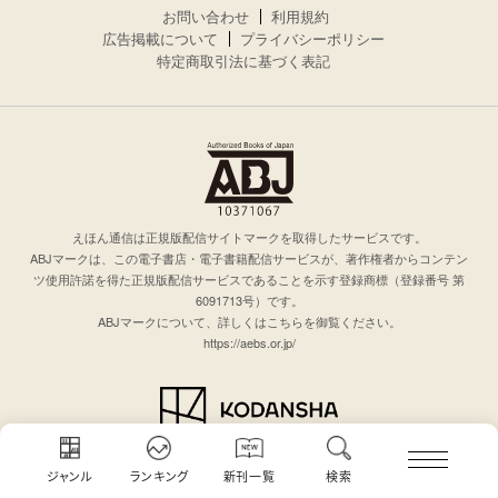
お問い合わせ
利用規約
広告掲載について
プライバシーポリシー
特定商取引法に基づく表記
えほん通信は正規版配信サイトマークを取得したサービスです。
ABJマークは、この電子書店・電子書籍配信サービスが、著作権者からコンテン
ツ使用許諾を得た正規版配信サービスであることを示す登録商標（登録番号 第
6091713号）です。
ABJマークについて、詳しくはこちらを御覧ください。
https://aebs.or.jp/
© KODANSHA Ltd. All rights reserved.
このサイトのデータの著作権は講談社が保有します。無断複製転載放送等は禁止
ジャンル
ランキング
新刊一覧
検索
します。