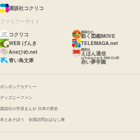
講談社コクリコ
ファミリーサイト
講談社の
コクリコ
動く図鑑MOVE
WEB げんき
TELEMAGA.net
講談社
Aneひめ.net
えほん通信
はやみねかおる FAN CLUB
青い鳥文庫
赤い夢学園
ボンボンアカデミー
ディズニーファン
講談社の学習まんが 日本の歴史
本とあそぼう 全国訪問おはなし隊