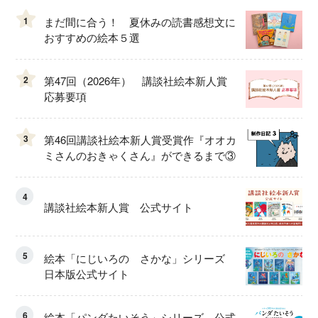
1
まだ間に合う！ 夏休みの読書感想文に
おすすめの絵本５選
2
第47回（2026年） 講談社絵本新人賞
応募要項
3
第46回講談社絵本新人賞受賞作『オオカ
ミさんのおきゃくさん』ができるまで③
4
講談社絵本新人賞 公式サイト
5
絵本「にじいろの さかな」シリーズ
日本版公式サイト
6
絵本「パンダたいそう」シリーズ 公式