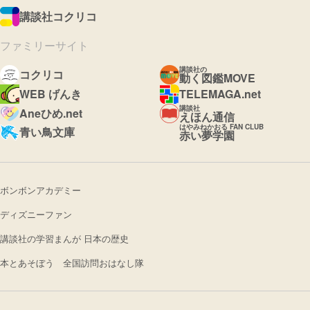
講談社コクリコ
ファミリーサイト
講談社の
コクリコ
動く図鑑MOVE
WEB げんき
TELEMAGA.net
講談社
Aneひめ.net
えほん通信
はやみねかおる FAN CLUB
青い鳥文庫
赤い夢学園
ボンボンアカデミー
ディズニーファン
講談社の学習まんが 日本の歴史
本とあそぼう 全国訪問おはなし隊