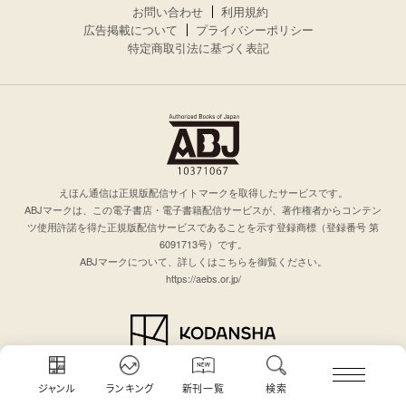
お問い合わせ
利用規約
広告掲載について
プライバシーポリシー
特定商取引法に基づく表記
えほん通信は正規版配信サイトマークを取得したサービスです。
ABJマークは、この電子書店・電子書籍配信サービスが、著作権者からコンテン
ツ使用許諾を得た正規版配信サービスであることを示す登録商標（登録番号 第
6091713号）です。
ABJマークについて、詳しくはこちらを御覧ください。
https://aebs.or.jp/
© KODANSHA Ltd. All rights reserved.
このサイトのデータの著作権は講談社が保有します。無断複製転載放送等は禁止
ジャンル
ランキング
新刊一覧
検索
します。