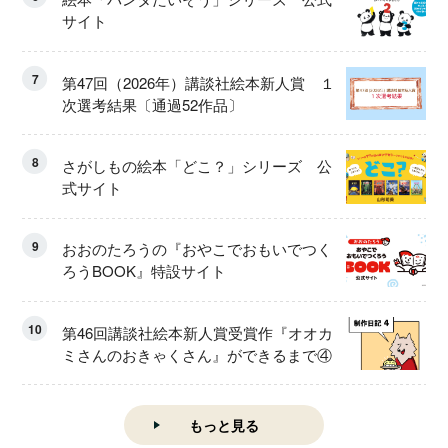
サイト
7
第47回（2026年）講談社絵本新人賞 １
次選考結果〔通過52作品〕
8
さがしもの絵本「どこ？」シリーズ 公
式サイト
9
おおのたろうの『おやこでおもいでつく
ろうBOOK』特設サイト
10
第46回講談社絵本新人賞受賞作『オオカ
ミさんのおきゃくさん』ができるまで④
もっと見る