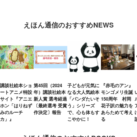
えほん通信のおすすめNEWS
講談社絵本ショ
第45回（2024
子どもが元気に
『赤毛のアン』
ートアニメ特設
年）講談社絵本
なる大人気絵本
モンゴメリ生誕
サイト『アニエ
新人賞 選考経過
「パンダたいそ
150周年 村岡
ホン「はりねず
〔最終選考 受賞
う」シリーズ
花子訳の魅力を
みのルーチ
作決定〕報告
で、心も体もす
あらためて考え
カ」』
こやかに！
る