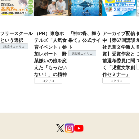
フリースクール
（PR）東急ホ
『神の蝶、舞う
アーカイブ配信
という選択
テルズ「人気食
果て』公式サイ
中【第67回講談
育イベント」参
ト
社児童文学新人
講談社コクリコ
加レポート 野
賞】受賞作家と
講談社コクリコ
菜嫌いの娘を変
前選考委員に聞
えた「もったい
く「児童文学創
ない！」の精神
作セミナー」
コクリコ
コクリコ