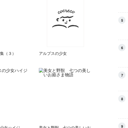
5
6
集（３）
アルプスの少女
7
8
9
少女ハイジ
美女と野獣 七つの美しいお