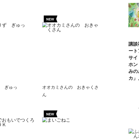
NEW
講談
ート
サイ
ホン
みの
カ
 ぎゅっ
オオカミさんの おきゃくさ
ん
NEW