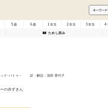
5
6
1
2
3
4
歳
歳
年生
年生
年生
ためし読み
ん
リック･バトゥ－ 訳・解説：池田 香代子