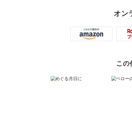
オン
この