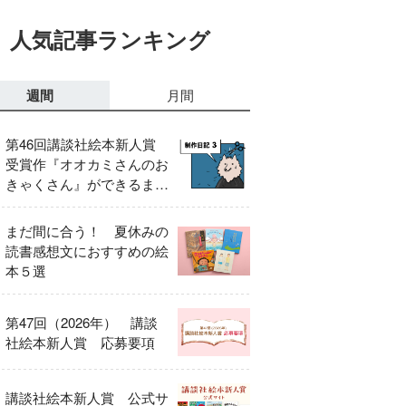
人気記事ランキング
週間
月間
第46回講談社絵本新人賞
受賞作『オオカミさんのお
きゃくさん』ができるまで
③
まだ間に合う！ 夏休みの
読書感想文におすすめの絵
本５選
第47回（2026年） 講談
社絵本新人賞 応募要項
講談社絵本新人賞 公式サ