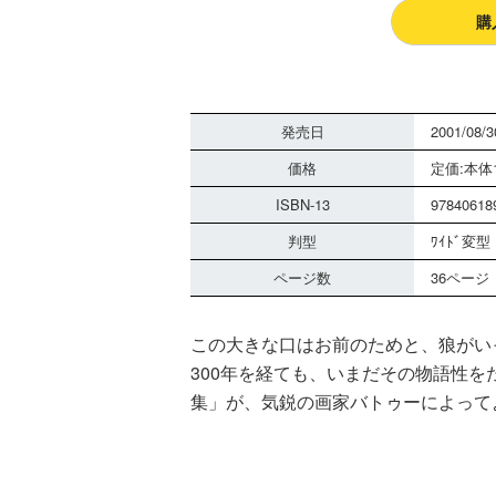
購
発売日
2001/08/3
価格
定価:本体1
ISBN-13
97840618
判型
ﾜｲﾄﾞ変型
ページ数
36ページ
この大きな口はお前のためと、狼がい
300年を経ても、いまだその物語性
集」が、気鋭の画家バトゥーによって