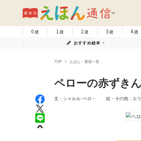
0
1
2
3
4
歳
歳
歳
歳
歳
おすすめ絵本
TOP
えほん・書籍一覧
ペローの赤ずき
文：シャルル･ペロ－ 絵・その他：エ