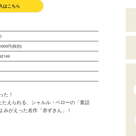
入はこちら
0
600円(税別)
92149
った！
をたたえられる、シャルル・ペローの「童話
よみがえった名作「赤ずきん」！