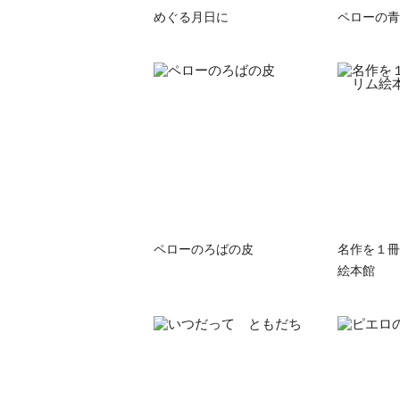
めぐる月日に
ペローの青
ペローのろばの皮
名作を１冊
絵本館