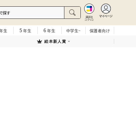
マイページ
講談社
コクリコ
5
6
年生
年生
年生
中学生~
保護者向け
絵本新人賞