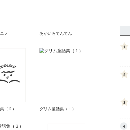
ニノ
あかいろてんてん
1
2
3
集（２）
グリム童話集（１）
4