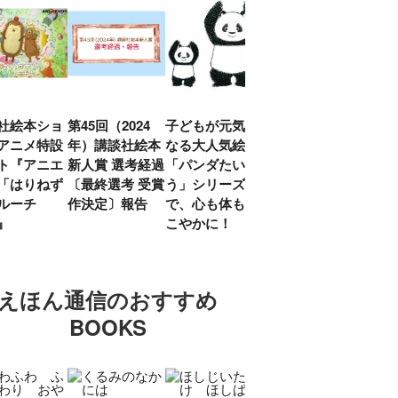
社絵本ショ
第45回（2024
子どもが元気に
『赤毛のアン』
「し
アニメ特設
年）講談社絵本
なる大人気絵本
モンゴメリ生誕
い」
ト『アニエ
新人賞 選考経過
「パンダたいそ
150周年 村岡
ルコ
「はりねず
〔最終選考 受賞
う」シリーズ
花子訳の魅力を
アウ
ルーチ
作決定〕報告
で、心も体もす
あらためて考え
け.の
」』
こやかに！
る
談！
えほん通信のおすすめ
BOOKS