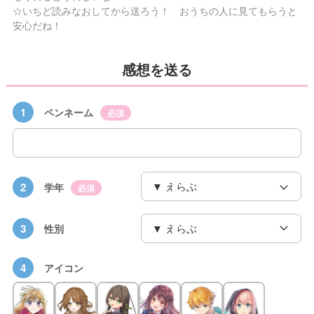
☆いちど読みなおしてから送ろう！ おうちの人に見てもらうと
安心だね！
感想を送る
1
ペンネーム
必須
2
学年
必須
3
性別
4
アイコン