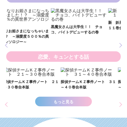
妖
全
新 妖界ナビ・ルナ１～１１ 全
黒魔女さんは大学生！！ チョ
１１巻合本版
いま
コ、バイトデビューするの巻
の異
恋愛、キュンとする話
い
し
２１
探偵チームＫＺ事件ノート ３１
探偵チームＫＺ事件ノート １１
世
～４０巻合本版
～２０巻合本版
もっと見る