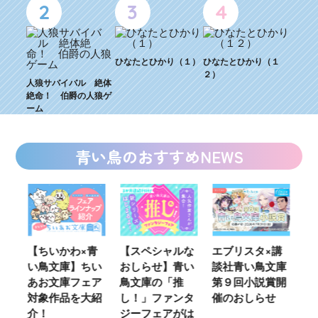
2
3
4
ひなたとひかり（１）
ひなたとひかり（１
２）
人狼サバイバル 絶体
絶命！ 伯爵の人狼ゲ
ーム
青い鳥のおすすめNEWS
ウ
【ちいかわ×青
【スペシャルな
エブリスタ×講
【
い鳥文庫】ちい
おしらせ】青い
談社青い鳥文庫
女
あお文庫フェア
鳥文庫の「推
第９回小説賞開
る
対象作品を大紹
し！」ファンタ
催のおしらせ
ミ
介！
ジーフェアがは