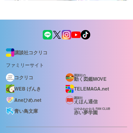
講談社コクリコ
ファミリーサイト
講談社の
コクリコ
動く図鑑MOVE
WEB げんき
TELEMAGA.net
講談社
Aneひめ.net
えほん通信
はやみねかおる FAN CLUB
青い鳥文庫
赤い夢学園