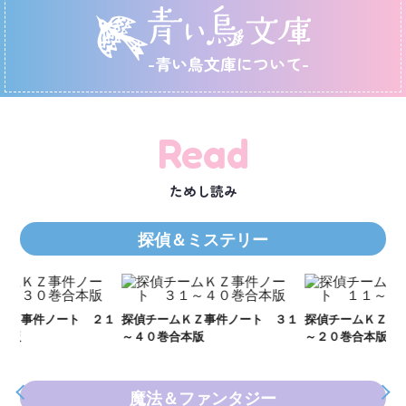
-青い鳥文庫について-
Read
ためし読み
探偵＆ミステリー
Ｋ
数
２１
探偵チームＫＺ事件ノート ３１
探偵チームＫＺ事件ノート １１
～４０巻合本版
～２０巻合本版
魔法＆ファンタジー