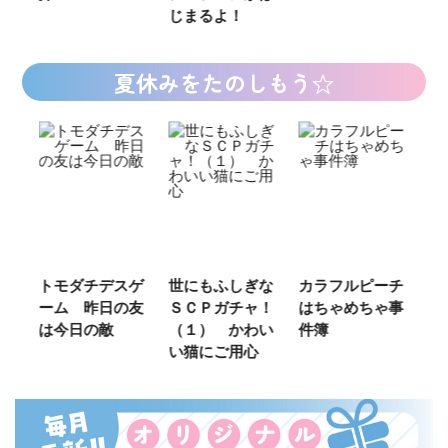
じまるよ！
夏休みをたのしもう☆
ご
トモダチデスゲ
世にもふしぎな
カラフルピーチ
長
ーム 昨日の友
ＳＣＰガチャ！
はちゃめちゃ事
部
は今日の敵
（１） かわい
件簿
い猫にご用心