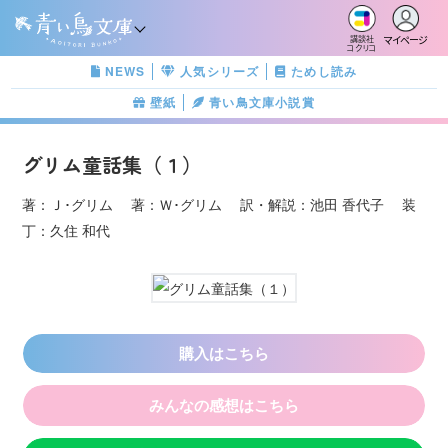
マイページ
講談社
コクリコ
NEWS
人気シリーズ
ためし読み
壁紙
青い鳥文庫小説賞
グリム童話集（１）
著：Ｊ･グリム 著：Ｗ･グリム 訳・解説：池田 香代子 装
丁：久住 和代
購入はこちら
みんなの感想はこちら