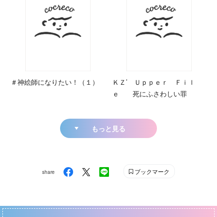
＃神絵師になりたい！（１）
ＫＺ’ Ｕｐｐｅｒ Ｆｉｌ
ｅ 死にふさわしい罪
もっと見る
ブックマーク
share