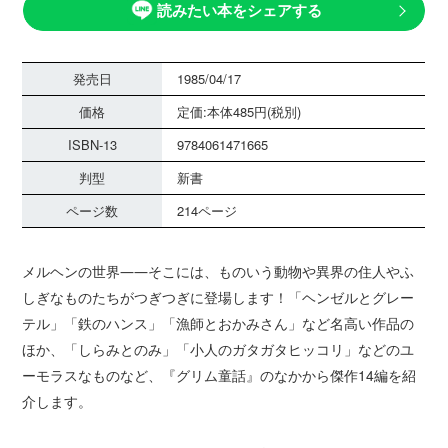
読みたい本をシェアする
発売日
1985/04/17
価格
定価:本体485円(税別)
ISBN-13
9784061471665
判型
新書
ページ数
214ページ
メルヘンの世界――そこには、ものいう動物や異界の住人やふ
しぎなものたちがつぎつぎに登場します！「ヘンゼルとグレー
テル」「鉄のハンス」「漁師とおかみさん」など名高い作品の
ほか、「しらみとのみ」「小人のガタガタヒッコリ」などのユ
ーモラスなものなど、『グリム童話』のなかから傑作14編を紹
介します。