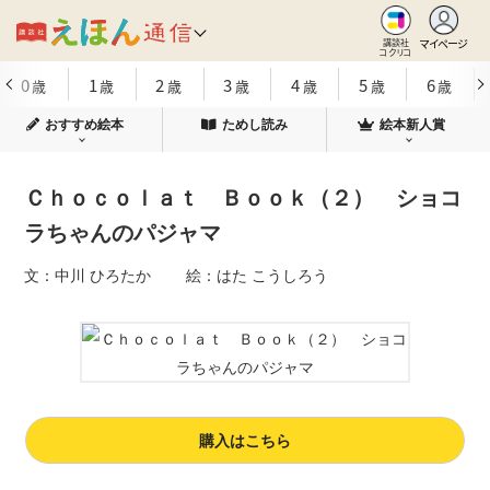
マイページ
講談社
コクリコ
0
1
2
3
4
5
6
歳
歳
歳
歳
歳
歳
歳
おすすめ絵本
ためし読み
絵本新人賞
Ｃｈｏｃｏｌａｔ Ｂｏｏｋ（２） ショコ
ラちゃんのパジャマ
文：中川 ひろたか 絵：はた こうしろう
購入はこちら