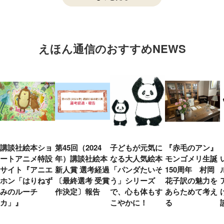
えほん通信のおすすめNEWS
講談社絵本ショ
第45回（2024
子どもが元気に
『赤毛のアン』
ートアニメ特設
年）講談社絵本
なる大人気絵本
モンゴメリ生誕
サイト『アニエ
新人賞 選考経過
「パンダたいそ
150周年 村岡
ホン「はりねず
〔最終選考 受賞
う」シリーズ
花子訳の魅力を
みのルーチ
作決定〕報告
で、心も体もす
あらためて考え
カ」』
こやかに！
る