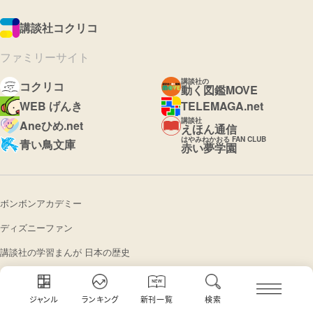
講談社コクリコ
ファミリーサイト
講談社の
コクリコ
動く図鑑MOVE
WEB げんき
TELEMAGA.net
講談社
Aneひめ.net
えほん通信
はやみねかおる FAN CLUB
青い鳥文庫
赤い夢学園
ボンボンアカデミー
ディズニーファン
講談社の学習まんが 日本の歴史
本とあそぼう 全国訪問おはなし隊
ジャンル
ランキング
新刊一覧
検索