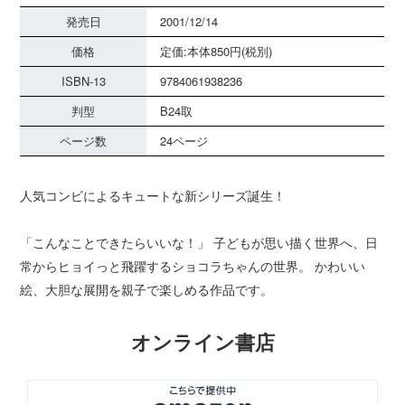
発売日
2001/12/14
価格
定価:本体850円(税別)
ISBN-13
9784061938236
判型
B24取
ページ数
24ページ
人気コンビによるキュートな新シリーズ誕生！
「こんなことできたらいいな！」 子どもが思い描く世界へ、日
常からヒョイっと飛躍するショコラちゃんの世界。 かわいい
絵、大胆な展開を親子で楽しめる作品です。
オンライン書店