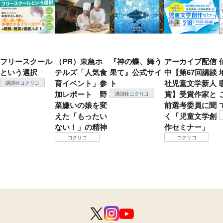
フリースクール
（PR）東急ホ
『神の蝶、舞う
アーカイブ配信
という選択
テルズ「人気食
果て』公式サイ
中【第67回講談
育イベント」参
ト
社児童文学新人
講談社コクリコ
加レポート 野
賞】受賞作家と
講談社コクリコ
菜嫌いの娘を変
前選考委員に聞
えた「もったい
く「児童文学創
ない！」の精神
作セミナー」
コクリコ
コクリコ