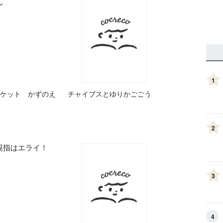
1
ケット かずのえ
チャイブスとゆりかごごう
2
3
4