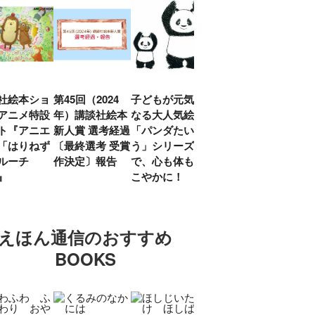
社絵本ショ
第45回（2024
子どもが元気に
『赤毛のアン』
「し
アニメ特設
年）講談社絵本
なる大人気絵本
モンゴメリ生誕
い」
ト『アニエ
新人賞 選考経過
「パンダたいそ
150周年 村岡
ルコ
「はりねず
〔最終選考 受賞
う」シリーズ
花子訳の魅力を
アウ
ルーチ
作決定〕報告
で、心も体もす
あらためて考え
け.の
」』
こやかに！
る
談！
えほん通信のおすすめ
BOOKS