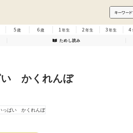
5
6
1
2
3
4
歳
歳
年生
年生
年生
ためし読み
ぱい かくれんぼ