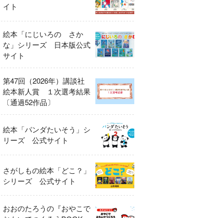
イト
絵本「にじいろの さか
な」シリーズ 日本版公式
サイト
第47回（2026年）講談社
絵本新人賞 １次選考結果
〔通過52作品〕
絵本「パンダたいそう」シ
リーズ 公式サイト
さがしもの絵本「どこ？」
シリーズ 公式サイト
おおのたろうの『おやこで