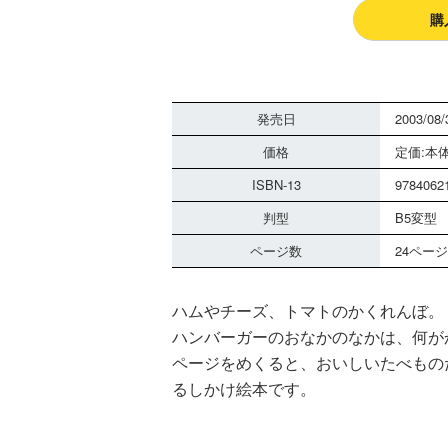
購
発売日
2003/08/
価格
定価:本体
ISBN-13
9784062
判型
B5変型
ページ数
24ページ
ハムやチーズ、トマトのかくれんぼ。
ハンバーガーのおなかのなかは、何が
ページをめくると、おいしいたべもの
るしかけ絵本です。