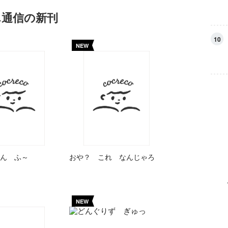
ん通信の新刊
10
NEW
ん ふ～
おや？ これ なんじゃろ
NEW