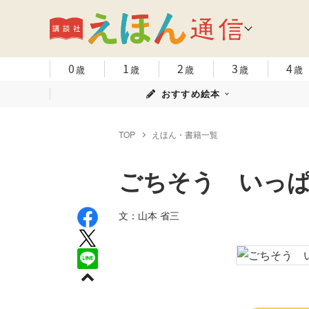
0
1
2
3
4
歳
歳
歳
歳
歳
おすすめ絵本
TOP
えほん・書籍一覧
ごちそう いっ
文：山本 省三