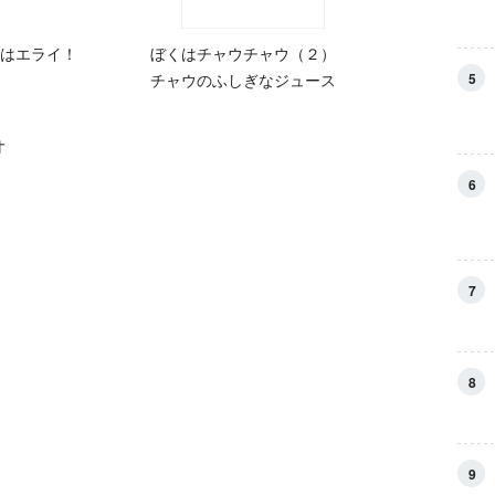
はエライ！
ぼくはチャウチャウ（２）
5
チャウのふしぎなジュース
6
7
8
9