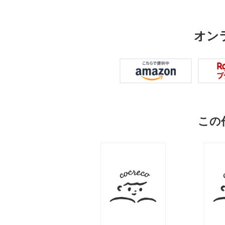
オン
この