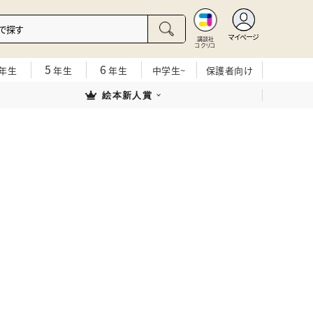
マイページ
講談社
コクリコ
5
6
年生
年生
年生
中学生~
保護者向け
絵本新人賞