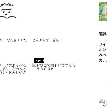
講談
ート
の なんきょくた
どんぐりず ぎゅっ
サイ
ホン
みの
カ
NEW