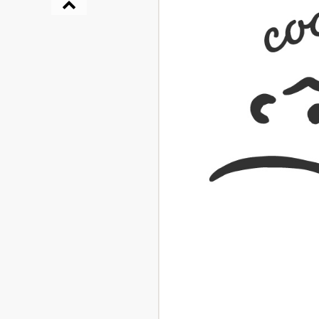
『NO.６再会』
イト ＃４ 20
2025.02.17