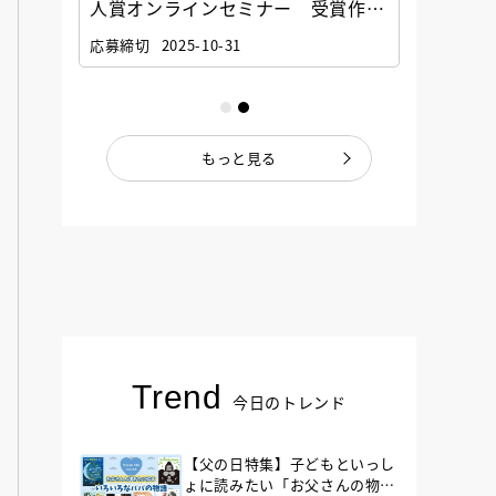
選考委
人賞オンラインセミナー 受賞作家
童文学
ナー」
と担当編集者が語る「絵本創作実践
員に聞
応募締切
2025-10-31
講座」
もっと見る
Trend
今日のトレンド
【父の日特集】子どもといっし
ょに読みたい「お父さんの物