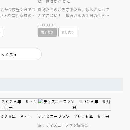
絵：はせがわ かこ
インセミナー 受賞作家
童文学新人賞】受賞作家と前
者が語る「絵本創作実践
員に聞く「児童文学創作セミ
早くから夜遅くまでお
動物たちの命を守るため、獣医さんはて
5-10-31
屋さんを営む家族の１
んてこまい！ 獣医さんの１日の仕事
て描いた心温まるハー
を、リアリティたっぷりに描いたよみき
2011.11.16
かせ絵本！
み
電子あり
試し読み
もっと見る
２０２６年 ９・１
ディズニーファン ２０２６年 ９月号
編：ディズニーファン編集部