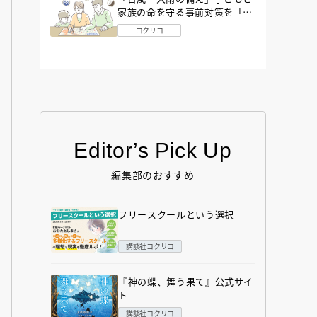
家族の命を守る事前対策を「防
災アドバイザー」が解説
コクリコ
Editor’s Pick Up
編集部のおすすめ
フリースクールという選択
講談社コクリコ
『神の蝶、舞う果て』公式サイ
ト
講談社コクリコ