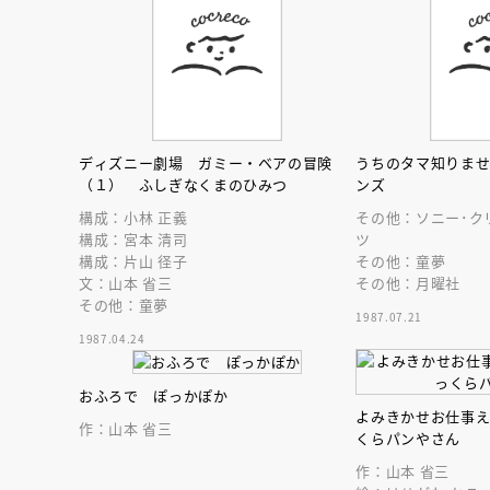
ディズニー劇場 ガミー・ベアの冒険
うちのタマ知りま
（１） ふしぎなくまのひみつ
ンズ
構成：小林 正義
その他：ソニー･ク
構成：宮本 清司
ツ
構成：片山 径子
その他：童夢
文：山本 省三
その他：月曜社
その他：童夢
1987.07.21
1987.04.24
おふろで ぽっかぽか
よみきかせお仕事
作：山本 省三
くらパンやさん
会員限定
オ
【アーカイ
作：山本 省三