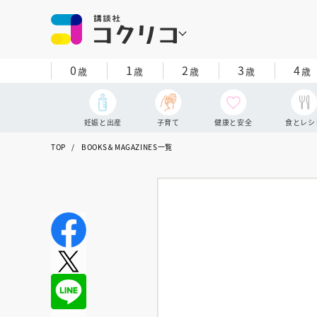
0
1
2
3
4
歳
歳
歳
歳
歳
妊娠と出産
子育て
健康と安全
食とレシ
TOP
BOOKS＆MAGAZINES一覧