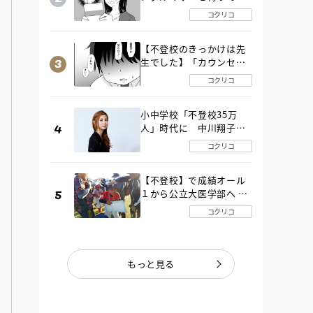
た“魔の２年間”【後編】
コクリコ
【不登校のきっかけは先
生でした】「カウンセリ
ングの時間」生徒の情報
コクリコ
をバラしたのは…《第２
話》
小中学校「不登校35万
人」時代に 中川翔子さ
んが審査委員長「不登校
コクリコ
生動画甲子園 2026」が開
催
【不登校】で成績オール
１から公立大医学部へ 中
２で起立性調節障害「治
コクリコ
るまで３年」の診断 その
とき母は
もっと見る