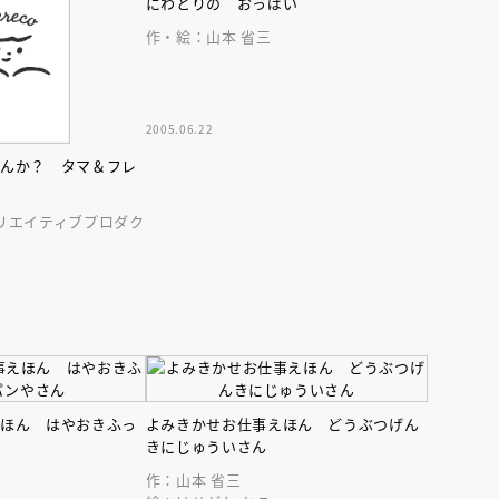
にわとりの おっぱい
作・絵：山本 省三
2005.06.22
せんか？ タマ＆フレ
えほん通信
リエイティブプロダク
えほん はやおきふっ
よみきかせお仕事えほん どうぶつげん
きにじゅういさん
ンライン
会員限定
オンライン
ブ配信中】講談社絵本新
アーカイブ配信中【第67回講
作：山本 省三