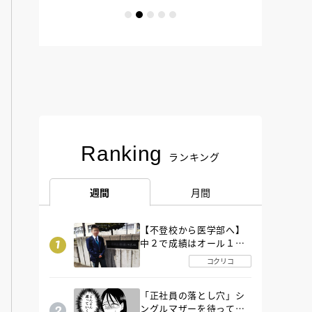
Ranking
ランキング
週間
月間
【不登校から医学部へ】
中２で成績はオール１
「昼夜逆転」したわが子
コクリコ
を”夜遊び”に連れ出した
母の気づき
「正社員の落とし穴」シ
ングルマザーを待ってい