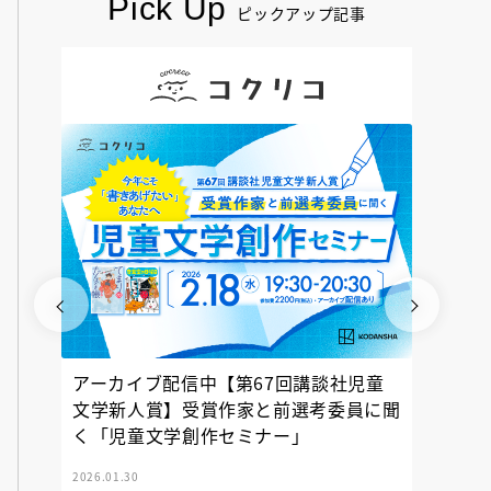
Pick Up
ピックアップ記事
アーカイブ配信中【第67回講談社児童
『神の
文学新人賞】受賞作家と前選考委員に聞
く「児童文学創作セミナー」
2026.01.30
2025.12.23