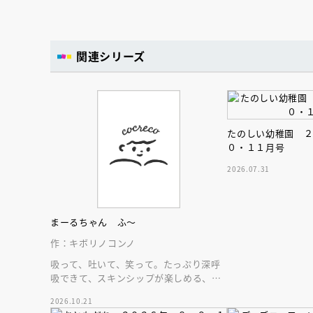
関連シリーズ
たのしい幼稚園 
０・１１月号
2026.07.31
まーるちゃん ふ～
作：キボリノコンノ
吸って、吐いて、笑って。たっぷり深呼
吸できて、スキンシップが楽しめる、大
人気木彫作家、キボリノコンノ初のファ
2026.10.21
ーストブック。