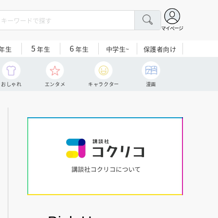
マイページ
5
6
中学生~
保護者向け
年生
年生
年生
おしゃれ
エンタメ
キャラクター
漫画