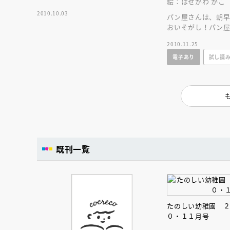
絵：はせがわ かこ
人賞オンラ
2010.10.03
と担当編集
パン屋さんは、朝
応募締切
202
おいそがし！パン
講座」
日を、時間を追っ
2010.11.25
トフルストーリー
電子あり
試し読
既刊一覧
たのしい幼稚園 
０・１１月号