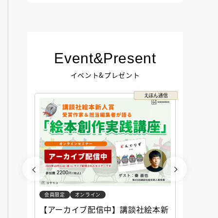
Event&Present
イベント&プレゼント
コクリコ
えほん通信
会員限定
オンライン
会員限定
談社児
【アーカイブ配信中】講談社絵本新
アーカ