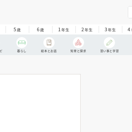
5
6
1
2
3
4
歳
歳
年生
年生
年生
ピ
暮らし
絵本とお話
知育と探求
習い事と学習