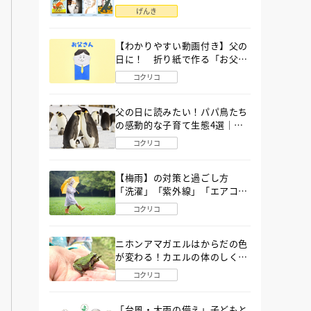
語」６選
げんき
【わかりやすい動画付き】父の
日に！ 折り紙で作る「お父さ
ん」の簡単な折り方
コクリコ
父の日に読みたい！パパ鳥たち
の感動的な子育て生態4選｜図
鑑MOVE
コクリコ
【梅雨】の対策と過ごし方
「洗濯」「紫外線」「エアコ
ン」「ゲリラ豪雨」…〔気象予
コクリコ
報士が完全ガイド〕
ニホンアマガエルはからだの色
が変わる！カエルの体のしくみ
から両生類の特ちょうまで図鑑
コクリコ
MOVEが解説！
「台風・大雨の備え」子どもと