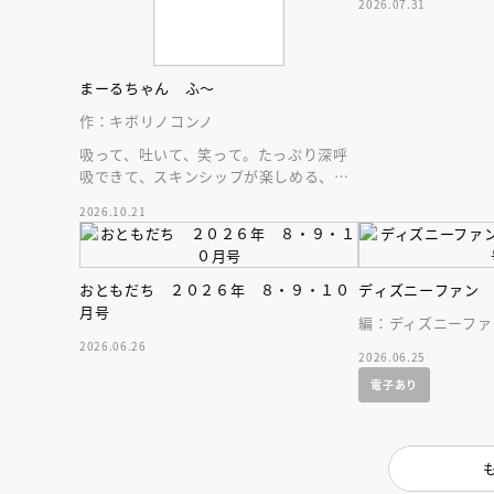
2026.07.31
まーるちゃん ふ～
作：キボリノコンノ
吸って、吐いて、笑って。たっぷり深呼
吸できて、スキンシップが楽しめる、大
人気木彫作家、キボリノコンノ初のファ
2026.10.21
ーストブック。
おともだち ２０２６年 ８・９・１０
ディズニーファン
月号
編：ディズニーファ
2026.06.26
2026.06.25
電子あり