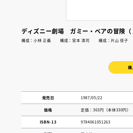
ディズニー劇場 ガミー・ベアの冒険（
構成：小林 正義 構成：宮本 清司 構成：片山 径
購
発売日
1987/05/22
価格
定価：363円（本体330円）
ISBN-13
9784061051263