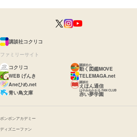
講談社コクリコ
ファミリーサイト
講談社の
コクリコ
動く図鑑MOVE
WEB げんき
TELEMAGA.net
講談社
Aneひめ.net
えほん通信
はやみねかおる FAN CLUB
青い鳥文庫
赤い夢学園
ボンボンアカデミー
ディズニーファン