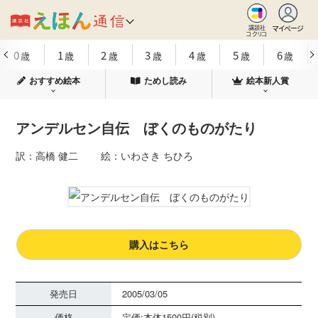
マイページ
講談社
コクリコ
0
1
2
3
4
5
6
歳
歳
歳
歳
歳
歳
歳
おすすめ絵本
ためし読み
絵本新人賞
アンデルセン自伝 ぼくのものがたり
訳：高橋 健二 絵：いわさき ちひろ
購入はこちら
発売日
2005/03/05
価格
定価:本体1500円(税別)