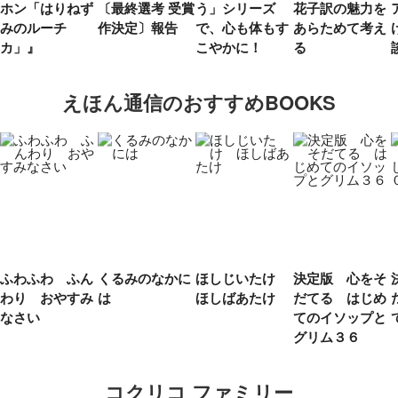
ホン「はりねず
〔最終選考 受賞
う」シリーズ
花子訳の魅力を
みのルーチ
作決定〕報告
で、心も体もす
あらためて考え
カ」』
こやかに！
る
えほん通信のおすすめBOOKS
ふわふわ ふん
くるみのなかに
ほしじいたけ
決定版 心をそ
わり おやすみ
は
ほしばあたけ
だてる はじめ
なさい
てのイソップと
グリム３６
コクリコ ファミリー