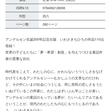
ISBN-13
9784062128056
判型
四六
ページ数
282ページ
アンデルセン生誕200年記念出版 いわさきちひろの作品110点
収録！
世界の子どもたちに「夢・希望・創造」を与えつづける童話作
家の貴重な自伝
時代差をこえて、わたしの心に、かわらないうつくしさをなげ
かけてくれるアンデルセン――むかしふうの文章なのだけれ
ど、その中にいまの社会につうじる、同じ庶民の悲しさをうた
いあげているこの作家に、わたしはずいぶん学ぶことが多い。
アンデルセンの童話のもっている夢が、たいへんリアルである
ということが、現代のわたしたちの心にもつうじるのであろ
う。（いわさきちひろ）