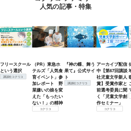
人気の記事・特集
フリースクール
（PR）東急ホ
『神の蝶、舞う
アーカイブ配信
という選択
テルズ「人気食
果て』公式サイ
中【第67回講談
育イベント」参
ト
社児童文学新人
講談社コクリコ
加レポート 野
賞】受賞作家と
講談社コクリコ
菜嫌いの娘を変
前選考委員に聞
えた「もったい
く「児童文学創
ない！」の精神
作セミナー」
コクリコ
コクリコ