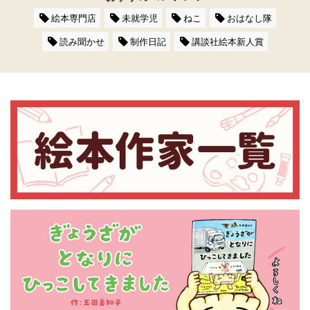
絵本専門店
未就学児
ねこ
おはなし隊
読み聞かせ
制作日記
講談社絵本新人賞