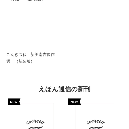
ごんぎつね 新美南吉傑作
選 （新装版）
えほん通信の新刊
NEW
NEW