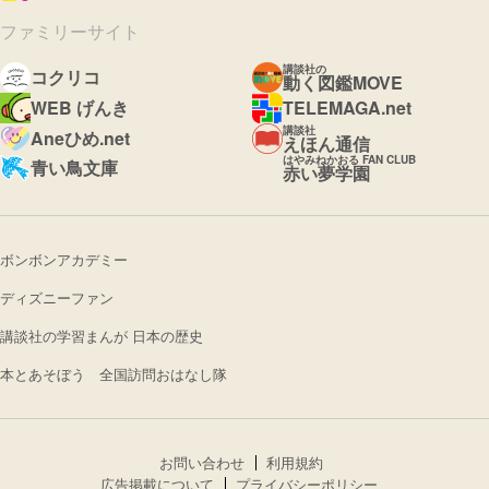
ファミリーサイト
講談社の
コクリコ
動く図鑑MOVE
WEB げんき
TELEMAGA.net
講談社
Aneひめ.net
えほん通信
はやみねかおる FAN CLUB
青い鳥文庫
赤い夢学園
ボンボンアカデミー
ディズニーファン
講談社の学習まんが 日本の歴史
本とあそぼう 全国訪問おはなし隊
お問い合わせ
利用規約
広告掲載について
プライバシーポリシー