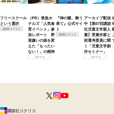
フリースクール
（PR）東急ホ
『神の蝶、舞う
アーカイブ配信
という選択
テルズ「人気食
果て』公式サイ
中【第67回講談
育イベント」参
ト
社児童文学新人
講談社コクリコ
加レポート 野
賞】受賞作家と
講談社コクリコ
菜嫌いの娘を変
前選考委員に聞
えた「もったい
く「児童文学創
ない！」の精神
作セミナー」
コクリコ
コクリコ
講談社コクリコ