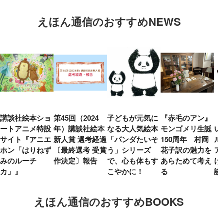
えほん通信のおすすめNEWS
講談社絵本ショ
第45回（2024
子どもが元気に
『赤毛のアン』
ートアニメ特設
年）講談社絵本
なる大人気絵本
モンゴメリ生誕
サイト『アニエ
新人賞 選考経過
「パンダたいそ
150周年 村岡
ホン「はりねず
〔最終選考 受賞
う」シリーズ
花子訳の魅力を
みのルーチ
作決定〕報告
で、心も体もす
あらためて考え
カ」』
こやかに！
る
えほん通信のおすすめBOOKS