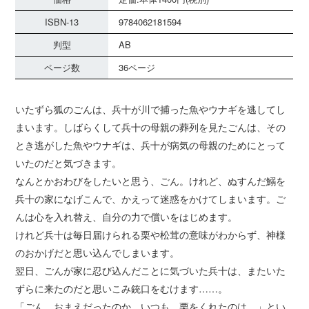
ISBN-13
9784062181594
判型
AB
ページ数
36ページ
いたずら狐のごんは、兵十が川で捕った魚やウナギを逃してし
まいます。しばらくして兵十の母親の葬列を見たごんは、その
とき逃がした魚やウナギは、兵十が病気の母親のためにとって
いたのだと気づきます。
なんとかおわびをしたいと思う、ごん。けれど、ぬすんだ鰯を
兵十の家になげこんで、かえって迷惑をかけてしまいます。ご
んは心を入れ替え、自分の力で償いをはじめます。
けれど兵十は毎日届けられる栗や松茸の意味がわからず、神様
のおかげだと思い込んでしまいます。
翌日、ごんが家に忍び込んだことに気づいた兵十は、またいた
ずらに来たのだと思いこみ銃口をむけます……。
「ごん、おまえだったのか。いつも、栗をくれたのは。」とい