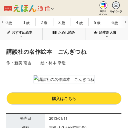
マイページ
講談社
コクリコ
0
1
2
3
4
5
6
歳
歳
歳
歳
歳
歳
歳
おすすめ絵本
ためし読み
絵本新人賞
講談社の名作絵本 ごんぎつね
作：新美 南吉 絵：柿本 幸造
購入はこちら
発売日
2013/01/11
価格
定価:本体1400円(税別)