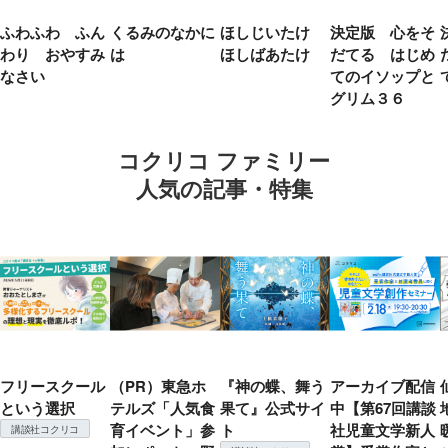
ふわふわ ふん
くるみのなかに
ほしじいたけ
決定版 心をそ
わり おやすみ
は
ほしばあたけ
だてる はじめ
なさい
てのイソップと
グリム３６
コクリコ ファミリー
人気の記事・特集
フリースクール
（PR）東急ホ
『神の蝶、舞う
アーカイブ配信
という選択
テルズ「人気食
果て』公式サイ
中【第67回講談
育イベント」参
ト
社児童文学新人
講談社コクリコ