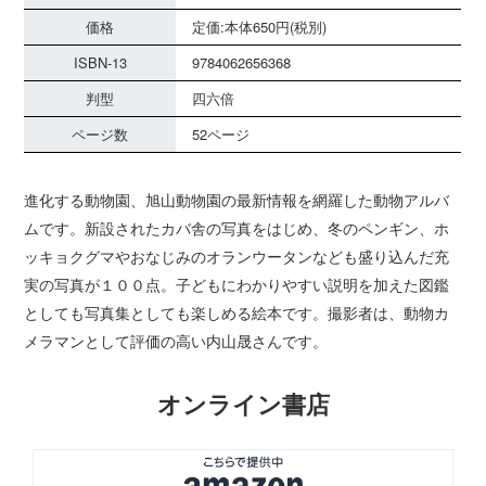
価格
定価:本体650円(税別)
ISBN-13
9784062656368
判型
四六倍
ページ数
52ページ
進化する動物園、旭山動物園の最新情報を網羅した動物アルバ
ムです。新設されたカバ舎の写真をはじめ、冬のペンギン、ホ
ッキョクグマやおなじみのオランウータンなども盛り込んだ充
実の写真が１００点。子どもにわかりやすい説明を加えた図鑑
としても写真集としても楽しめる絵本です。撮影者は、動物カ
メラマンとして評価の高い内山晟さんです。
オンライン書店