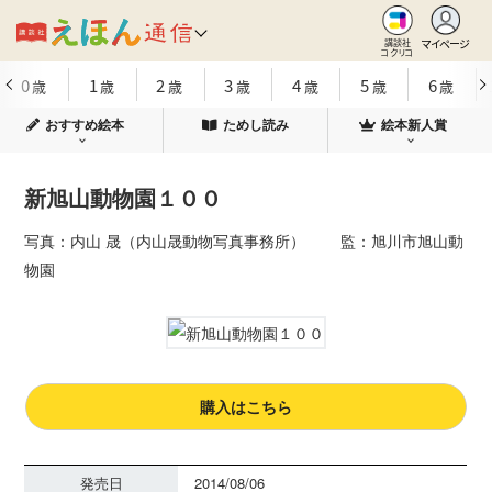
マイページ
講談社
コクリコ
0
1
2
3
4
5
6
歳
歳
歳
歳
歳
歳
歳
おすすめ絵本
ためし読み
絵本新人賞
新旭山動物園１００
写真：内山 晟（内山晟動物写真事務所） 監：旭川市旭山動
物園
購入はこちら
発売日
2014/08/06