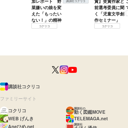
加レポート 野
賞】受賞作家と
講談社コクリコ
菜嫌いの娘を変
前選考委員に聞
えた「もったい
く「児童文学創
ない！」の精神
作セミナー」
コクリコ
コクリコ
講談社コクリコ
ファミリーサイト
講談社の
コクリコ
動く図鑑MOVE
WEB げんき
TELEMAGA.net
講談社
Aneひめ.net
えほん通信