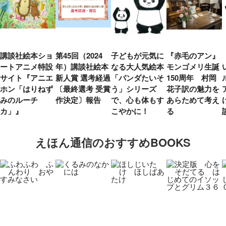
講談社絵本ショ
第45回（2024
子どもが元気に
『赤毛のアン』
ートアニメ特設
年）講談社絵本
なる大人気絵本
モンゴメリ生誕
サイト『アニエ
新人賞 選考経過
「パンダたいそ
150周年 村岡
ホン「はりねず
〔最終選考 受賞
う」シリーズ
花子訳の魅力を
みのルーチ
作決定〕報告
で、心も体もす
あらためて考え
カ」』
こやかに！
る
えほん通信のおすすめBOOKS