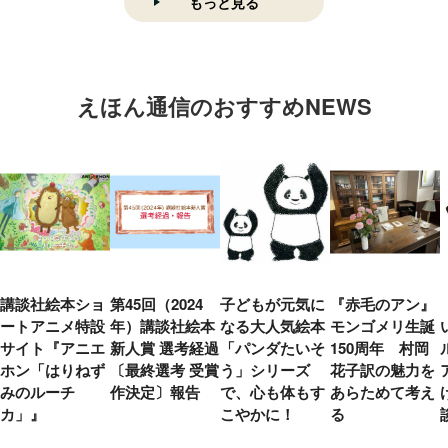
もっと見る
えほん通信のおすすめNEWS
講談社絵本ショ
第45回（2024
子どもが元気に
『赤毛のアン』
ートアニメ特設
年）講談社絵本
なる大人気絵本
モンゴメリ生誕
サイト『アニエ
新人賞 選考経過
「パンダたいそ
150周年 村岡
ホン「はりねず
〔最終選考 受賞
う」シリーズ
花子訳の魅力を
みのルーチ
作決定〕報告
で、心も体もす
あらためて考え
カ」』
こやかに！
る