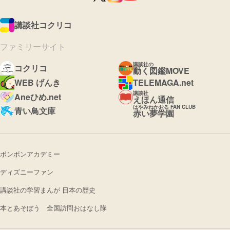
講談社コクリコ
ファミリーサイト
講談社の
コクリコ
動く図鑑MOVE
WEB げんき
TELEMAGA.net
講談社
Aneひめ.net
えほん通信
はやみねかおる FAN CLUB
青い鳥文庫
赤い夢学園
ボンボンアカデミー
ディズニーファン
講談社の学習まんが 日本の歴史
本とあそぼう 全国訪問おはなし隊