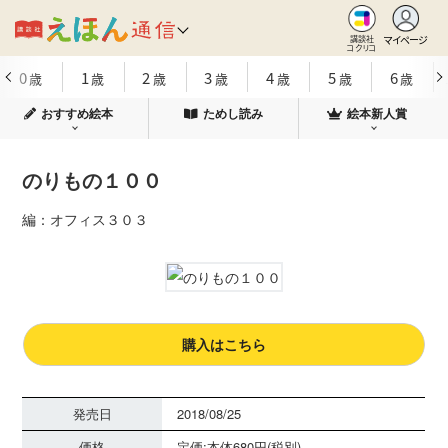
マイページ
講談社
コクリコ
0
1
2
3
4
5
6
歳
歳
歳
歳
歳
歳
歳
おすすめ絵本
ためし読み
絵本新人賞
のりもの１００
編：オフィス３０３
購入はこちら
発売日
2018/08/25
価格
定価:本体680円(税別)