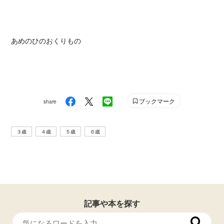
あめのひのおくりもの
ブックマーク
share
３歳
４歳
５歳
６歳
記事や本を探す