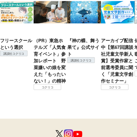
フリースクール
（PR）東急ホ
『神の蝶、舞う
アーカイブ配信
という選択
テルズ「人気食
果て』公式サイ
中【第67回講談
育イベント」参
ト
社児童文学新人
講談社コクリコ
加レポート 野
賞】受賞作家と
講談社コクリコ
菜嫌いの娘を変
前選考委員に聞
えた「もったい
く「児童文学創
ない！」の精神
作セミナー」
コクリコ
コクリコ