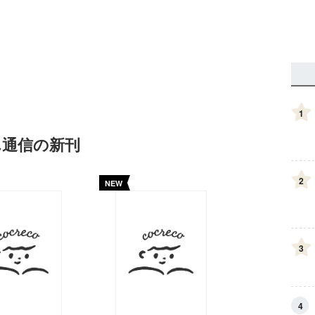
1
ん通信の新刊
2
NEW
3
4