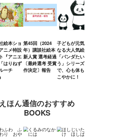
社絵本ショ
第45回（2024
子どもが元気に
『赤毛のアン』
「し
アニメ特設
年）講談社絵本
なる大人気絵本
モンゴメリ生誕
い」
ト『アニエ
新人賞 選考経過
「パンダたいそ
150周年 村岡
ルコ
「はりねず
〔最終選考 受賞
う」シリーズ
花子訳の魅力を
アウ
ルーチ
作決定〕報告
で、心も体もす
あらためて考え
け.の
」』
こやかに！
る
談！
えほん通信のおすすめ
BOOKS