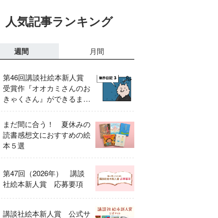
人気記事ランキング
週間
月間
第46回講談社絵本新人賞
受賞作『オオカミさんのお
きゃくさん』ができるまで
③
まだ間に合う！ 夏休みの
読書感想文におすすめの絵
本５選
第47回（2026年） 講談
社絵本新人賞 応募要項
講談社絵本新人賞 公式サ