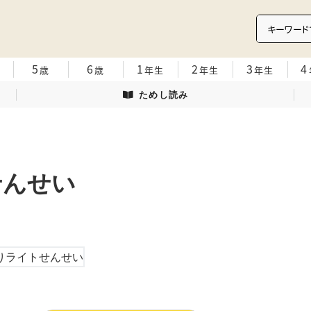
5
6
1
2
3
4
歳
歳
年生
年生
年生
ためし読み
せんせい