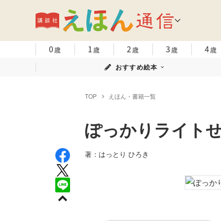
0
1
2
3
4
歳
歳
歳
歳
歳
おすすめ絵本
TOP
えほん・書籍一覧
ぽっかりライト
著：はっとり ひろき