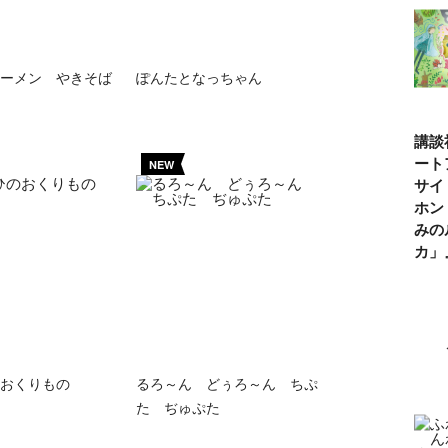
ーメン やきそば
ぽんたとなっちゃん
講談
ート
NEW
サイ
ホン
みの
カ
おくりもの
るろ～ん どぅろ～ん ちぷ
た ぢゅぷた