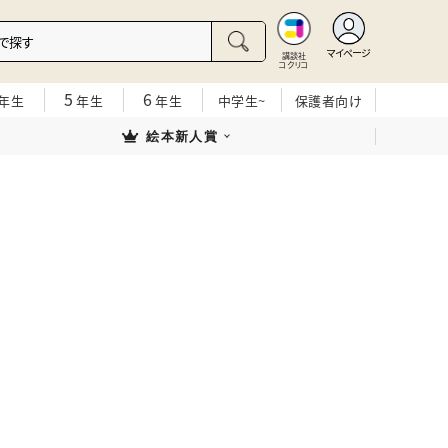
マイページ
講談社
コクリコ
5
6
年生
年生
年生
中学生~
保護者向け
絵本新人賞