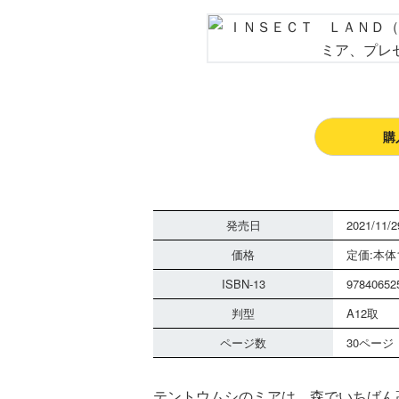
購
発売日
2021/11/2
価格
定価:本体1
ISBN-13
97840652
判型
A12取
ページ数
30ページ
テントウムシのミアは、森でいちばん