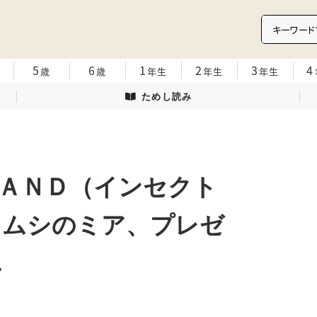
5
6
1
2
3
4
歳
歳
年生
年生
年生
ためし読み
ＡＮＤ（インセクト
ウムシのミア、プレゼ
ん