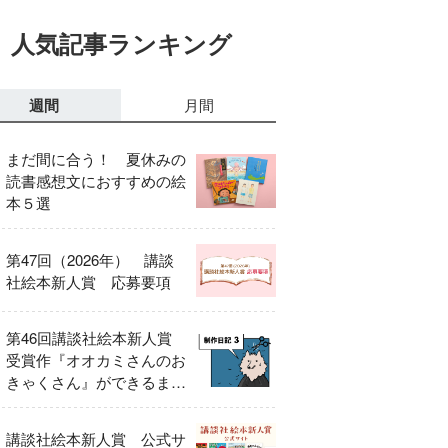
人気記事ランキング
週間
月間
まだ間に合う！ 夏休みの
読書感想文におすすめの絵
本５選
第47回（2026年） 講談
社絵本新人賞 応募要項
第46回講談社絵本新人賞
受賞作『オオカミさんのお
きゃくさん』ができるまで
③
講談社絵本新人賞 公式サ