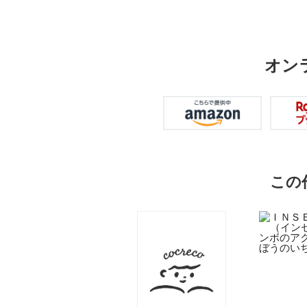
オン
この