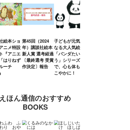
社絵本ショ
第45回（2024
子どもが元気に
『赤毛のアン』
「し
アニメ特設
年）講談社絵本
なる大人気絵本
モンゴメリ生誕
い」
ト『アニエ
新人賞 選考経過
「パンダたいそ
150周年 村岡
ルコ
「はりねず
〔最終選考 受賞
う」シリーズ
花子訳の魅力を
アウ
ルーチ
作決定〕報告
で、心も体もす
あらためて考え
け.の
」』
こやかに！
る
談！
えほん通信のおすすめ
BOOKS