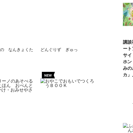
講談
ート
の なんきょくた
どんぐりず ぎゅっ
サイ
ホン
みの
カ
NEW