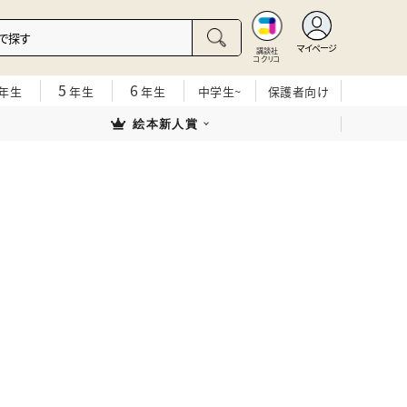
マイページ
講談社
コクリコ
5
6
年生
年生
年生
中学生~
保護者向け
絵本新人賞