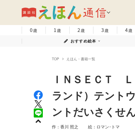
0
1
2
3
4
歳
歳
歳
歳
歳
おすすめ絵本
TOP
えほん・書籍一覧
ＩＮＳＥＣＴ Ｌ
ランド）テント
ントだいさくせ
作：香川 照之 絵：ロマン･トマ