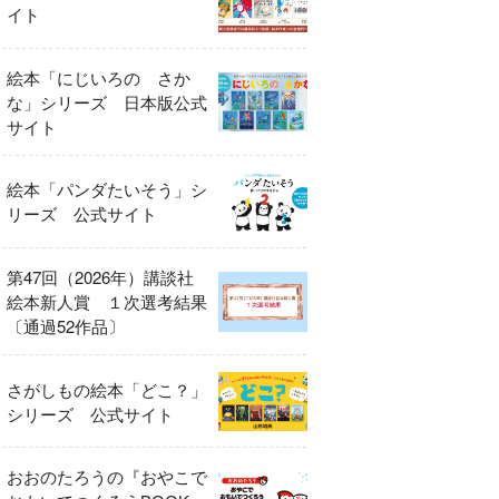
イト
絵本「にじいろの さか
な」シリーズ 日本版公式
サイト
絵本「パンダたいそう」シ
リーズ 公式サイト
第47回（2026年）講談社
絵本新人賞 １次選考結果
〔通過52作品〕
さがしもの絵本「どこ？」
シリーズ 公式サイト
おおのたろうの『おやこで