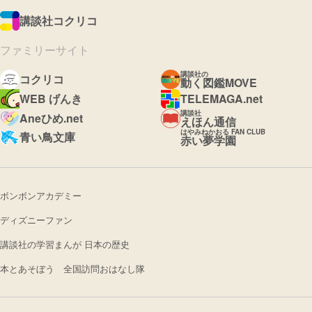
講談社コクリコ
ファミリーサイト
講談社の
コクリコ
動く図鑑MOVE
WEB げんき
TELEMAGA.net
講談社
Aneひめ.net
えほん通信
はやみねかおる FAN CLUB
青い鳥文庫
赤い夢学園
ボンボンアカデミー
ディズニーファン
講談社の学習まんが 日本の歴史
本とあそぼう 全国訪問おはなし隊