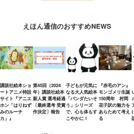
えほん通信のおすすめNEWS
講談社絵本ショ
第45回（2024
子どもが元気に
『赤毛のアン』
ートアニメ特設
年）講談社絵本
なる大人気絵本
モンゴメリ生誕
サイト『アニエ
新人賞 選考経過
「パンダたいそ
150周年 村岡
ホン「はりねず
〔最終選考 受賞
う」シリーズ
花子訳の魅力を
みのルーチ
作決定〕報告
で、心も体もす
あらためて考え
カ」』
こやかに！
る