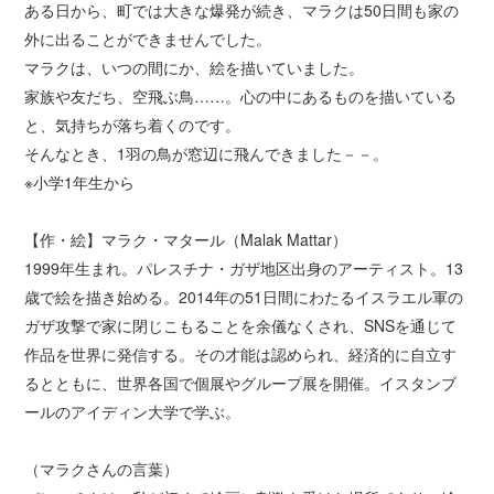
ある日から、町では大きな爆発が続き、マラクは50日間も家の
外に出ることができませんでした。
マラクは、いつの間にか、絵を描いていました。
家族や友だち、空飛ぶ鳥……。心の中にあるものを描いている
と、気持ちが落ち着くのです。
そんなとき、1羽の鳥が窓辺に飛んできました－－。
※小学1年生から
【作・絵】マラク・マタール（Malak Mattar）
1999年生まれ。パレスチナ・ガザ地区出身のアーティスト。13
歳で絵を描き始める。2014年の51日間にわたるイスラエル軍の
ガザ攻撃で家に閉じこもることを余儀なくされ、SNSを通じて
作品を世界に発信する。その才能は認められ、経済的に自立す
るとともに、世界各国で個展やグループ展を開催。イスタンブ
ールのアイディン大学で学ぶ。
（マラクさんの言葉）