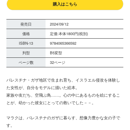
購入はこちら
発売日
2024/09/12
価格
定価:本体1800円(税別)
ISBN-13
9784065366592
判型
B5変型
ページ数
32ページ
パレスチナ・ガザ地区で生まれ育ち、イスラエル侵攻を体験し
た女性が、自分をモデルに描いた絵本。
家族や友だち、空飛ぶ鳥……。心の中にあるものを絵にするこ
とが、幼かった彼女にとっての救いでした－－。
マラクは、パレスチナのガザに暮らす、想像力豊かな女の子で
す。