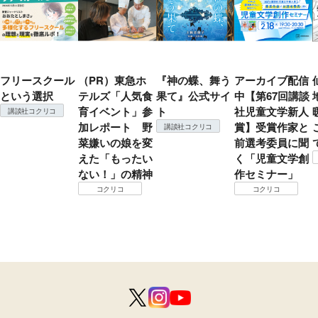
フリースクール
（PR）東急ホ
『神の蝶、舞う
アーカイブ配信
という選択
テルズ「人気食
果て』公式サイ
中【第67回講談
育イベント」参
ト
社児童文学新人
講談社コクリコ
加レポート 野
賞】受賞作家と
講談社コクリコ
菜嫌いの娘を変
前選考委員に聞
えた「もったい
く「児童文学創
ない！」の精神
作セミナー」
コクリコ
コクリコ