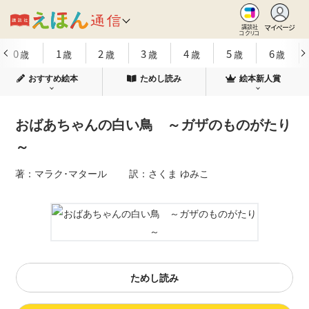
マイページ
講談社
コクリコ
0
1
2
3
4
5
6
歳
歳
歳
歳
歳
歳
歳
おすすめ絵本
ためし読み
絵本新人賞
おばあちゃんの白い鳥 ～ガザのものがたり
～
著：マラク･マタール 訳：さくま ゆみこ
ためし読み