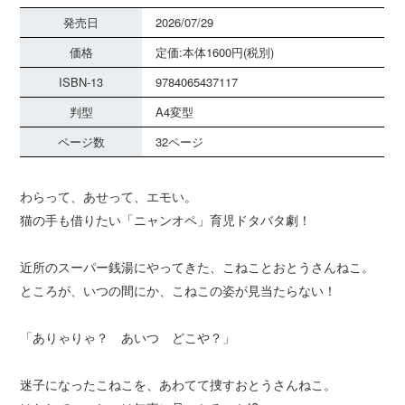
発売日
2026/07/29
価格
定価:本体1600円(税別)
ISBN-13
9784065437117
判型
A4変型
ページ数
32ページ
わらって、あせって、エモい。
猫の手も借りたい「ニャンオペ」育児ドタバタ劇！
近所のスーパー銭湯にやってきた、こねことおとうさんねこ。
ところが、いつの間にか、こねこの姿が見当たらない！
「ありゃりゃ？ あいつ どこや？」
迷子になったこねこを、あわてて捜すおとうさんねこ。