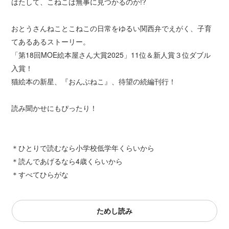
はたして、こねこは無事に見つかるのか!?
おとうさんねことこねこの日常をゆるい関西弁でえがく、子育
てあるあるストーリー。
「第18回MOE絵本屋さん大賞2025」11位＆新人賞３位ダブル
入賞！
猫絵本の新星、『おんぶねこ』、待望の続編刊行！
読み聞かせにもぴったり！
＊ひとりで読むなら小学校低学年くらいから
＊読んであげるなら4歳くらいから
＊すべてひらがな
ためし読み