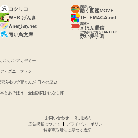
講談社の
コクリコ
動く図鑑MOVE
WEB げんき
TELEMAGA.net
講談社
Aneひめ.net
えほん通信
はやみねかおる FAN CLUB
青い鳥文庫
赤い夢学園
ボンボンアカデミー
ディズニーファン
講談社の学習まんが 日本の歴史
本とあそぼう 全国訪問おはなし隊
お問い合わせ
利用規約
広告掲載について
プライバシーポリシー
特定商取引法に基づく表記