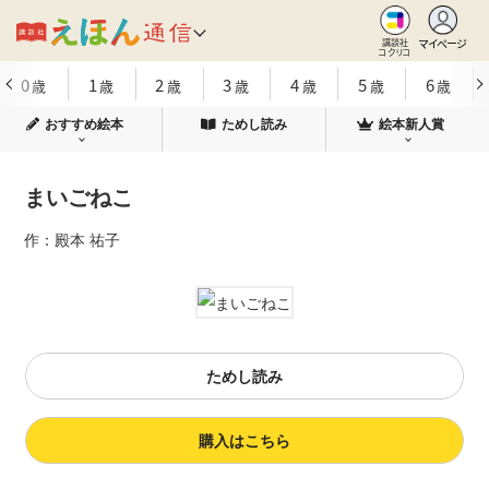
マイページ
講談社
コクリコ
0
1
2
3
4
5
6
歳
歳
歳
歳
歳
歳
歳
おすすめ絵本
ためし読み
絵本新人賞
まいごねこ
作：殿本 祐子
ためし読み
購入はこちら