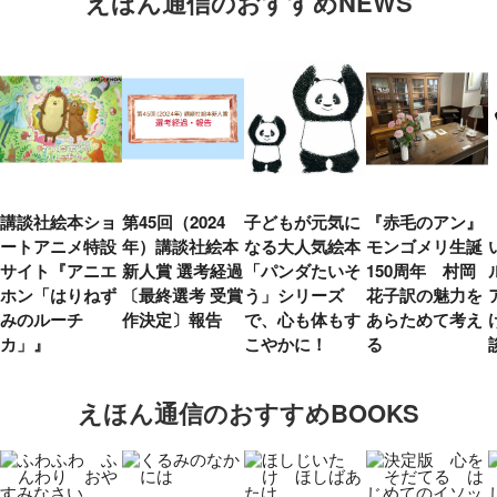
えほん通信のおすすめNEWS
講談社絵本ショ
第45回（2024
子どもが元気に
『赤毛のアン』
ートアニメ特設
年）講談社絵本
なる大人気絵本
モンゴメリ生誕
サイト『アニエ
新人賞 選考経過
「パンダたいそ
150周年 村岡
ホン「はりねず
〔最終選考 受賞
う」シリーズ
花子訳の魅力を
みのルーチ
作決定〕報告
で、心も体もす
あらためて考え
カ」』
こやかに！
る
えほん通信のおすすめBOOKS