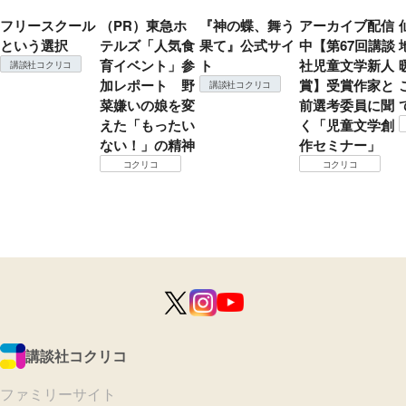
フリースクール
（PR）東急ホ
『神の蝶、舞う
アーカイブ配信
という選択
テルズ「人気食
果て』公式サイ
中【第67回講談
育イベント」参
ト
社児童文学新人
講談社コクリコ
加レポート 野
賞】受賞作家と
講談社コクリコ
菜嫌いの娘を変
前選考委員に聞
えた「もったい
く「児童文学創
ない！」の精神
作セミナー」
コクリコ
コクリコ
講談社コクリコ
ファミリーサイト