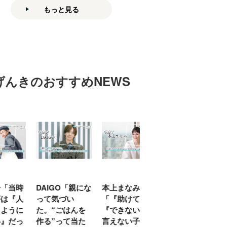
もっと見る
げんきのおすすめNEWS
「当時
DAIGO「親にな
本上まなみ
千原せいじ「子
は『人
って気づい
「『助けて』
育ては自分のイ
ように
た。“ごはんを
『できない』が
ヤな面に直面す
』だっ
作る”って当た
言えない子ども
ることが多かっ