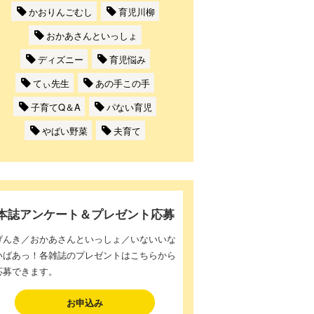
かおりんごむし
育児川柳
おかあさんといっしょ
ディズニー
育児悩み
てぃ先生
あの手この手
子育てQ＆A
パない育児
やばい野菜
夫育て
本誌アンケート＆プレゼント応募
げんき／おかあさんといっしょ／いないいな
いばあっ！各雑誌のプレゼントはこちらから
応募できます。
お申込み