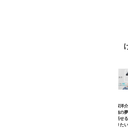
TBSアナ井上貴
ひろゆき「『自
長谷川あかり
窪塚洋介
博「アナウンサ
分はこれが得意
「料理家になる
の俺の夢
ーになろうと思
だ』という“思
片鱗なんて一ミ
と話せる
ったことは一度
い込み”は重
リもなかった」
なりたい