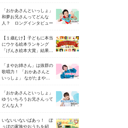
「おかあさんといっしょ」
和夢お兄さんってどんな
人？ ロングインタビュー
【１歳むけ】子どもに本当
にウケる絵本ランキング
「げんき絵本大賞」結果発
表
「まやお姉さん」は抜群の
歌唱力！ 「おかあさんと
いっしょ」 ながたまやさ
んってどんな人？
「おかあさんといっしょ」
ゆういちろうお兄さんって
どんな人？
いないいないばあっ！ ぽ
ぅぽの家族やおうちを紹