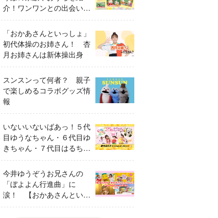
介！ワンワンとの出会いの
瞬間も
「おかあさんといっしょ」
初代体操のお姉さん！ 杏
月お姉さんは新体操出身
スンスンって何者？ 親子
で楽しめるコラボグッズ情
報
いないいないばあっ！５代
目ゆうなちゃん・６代目ゆ
きちゃん・７代目はるちゃ
ん スペシャルインタビュ
ー
今井ゆうぞうお兄さんの
「ぼよよん行進曲」に
涙！ 【おかあさんといっ
しょ65周年特別番組】