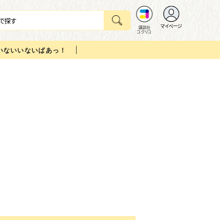
マイページ
講談社
コクリコ
いないいないばあっ！