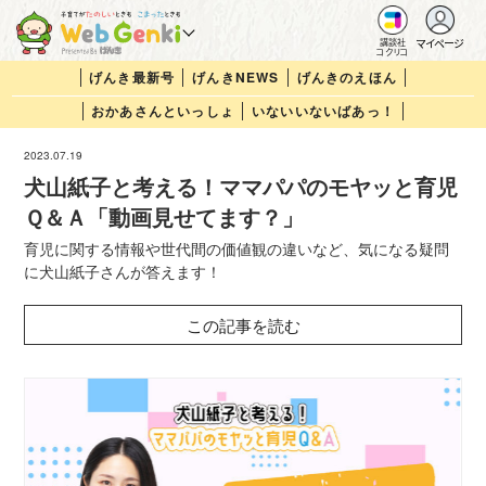
マイページ
講談社
コクリコ
げんき最新号
げんきNEWS
げんきのえほん
おかあさんといっしょ
いないいないばあっ！
2023.07.19
犬山紙子と考える！ママパパのモヤッと育児
Ｑ＆Ａ「動画見せてます？」
育児に関する情報や世代間の価値観の違いなど、気になる疑問
に犬山紙子さんが答えます！
この記事を読む