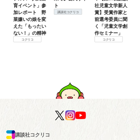
育イベント」参
ト
社児童文学新人
暖
加レポート 野
賞】受賞作家と
こ
講談社コクリコ
菜嫌いの娘を変
前選考委員に聞
て
えた「もったい
く「児童文学創
ない！」の精神
作セミナー」
コクリコ
コクリコ
講談社コクリコ