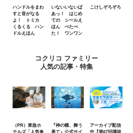
ム
ハンドルをまわ
いないいないば
こけしぞろぞろ
Ｍ
せ
すと音がなる
あっ！ はじめ
Ｌ
ほ
よ！ トミカ
ての シールえ
Ｍ
くるくる ハン
ほん ぺたぺ
し
ドルえほん
た！ ワンワン
に
コクリコ ファミリー
人気の記事・特集
ル
（PR）東急ホ
『神の蝶、舞う
アーカイブ配信
仙
テルズ「人気食
果て』公式サイ
中【第67回講談
地