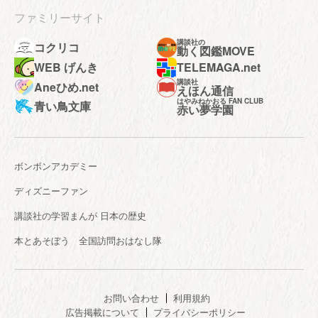
ファミリーサイト
講談社の
コクリコ
動く図鑑MOVE
WEB げんき
TELEMAGA.net
講談社
Aneひめ.net
えほん通信
はやみねかおる FAN CLUB
青い鳥文庫
赤い夢学園
ボンボンアカデミー
ディズニーファン
講談社の学習まんが 日本の歴史
本とあそぼう 全国訪問おはなし隊
お問い合わせ
利用規約
広告掲載について
プライバシーポリシー