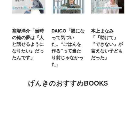
窪塚洋介「当時
DAIGO「親にな
本上まなみ
千
る
の俺の夢は『人
って気づい
「『助けて』
育
ミ
と話せるように
た。“ごはんを
『できない』が
ヤ
」
なりたい』だっ
作る”って当た
言えない子ども
る
たんです」
り前じゃなかっ
だった」
た
た」
げんきのおすすめBOOKS