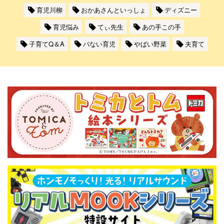
育児川柳
おかあさんといっしょ
ディズニー
育児悩み
てぃ先生
あの手この手
子育てQ＆A
パない育児
やばい野菜
夫育て