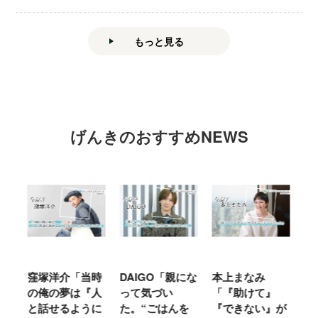
もっと見る
げんきのおすすめNEWS
窪塚洋介「当時
DAIGO「親にな
本上まなみ
千
る
の俺の夢は『人
って気づい
「『助けて』
育
ミ
と話せるように
た。“ごはんを
『できない』が
ヤ