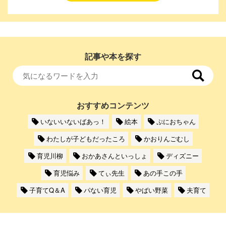
記事や本を探す
おすすめコンテンツ
いないいないばあっ！
絵本
ぷにおちゃん
わたしが子どもだったころ
かおりんごむし
育児川柳
おかあさんといっしょ
ディズニー
育児悩み
てぃ先生
あの手この手
子育てQ＆A
パない育児
やばい野菜
夫育て