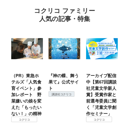
コクリコ ファミリー
人気の記事・特集
ル
（PR）東急ホ
『神の蝶、舞う
アーカイブ配信
仙
テルズ「人気食
果て』公式サイ
中【第67回講談
地
育イベント」参
ト
社児童文学新人
暖
加レポート 野
賞】受賞作家と
こ
講談社コクリコ
菜嫌いの娘を変
前選考委員に聞
て
えた「もったい
く「児童文学創
ない！」の精神
作セミナー」
コクリコ
コクリコ