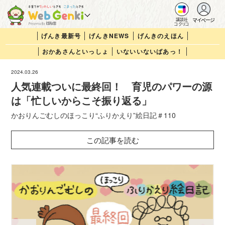
マイページ
講談社
コクリコ
げんき最新号
げんきNEWS
げんきのえほん
おかあさんといっしょ
いないいないばあっ！
2024.03.26
人気連載ついに最終回！ 育児のパワーの源
は「忙しいからこそ振り返る」
かおりんごむしのほっこり“ふりかえり”絵日記＃110
この記事を読む