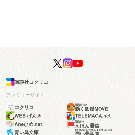
講談社コクリコ
ファミリーサイト
講談社の
コクリコ
動く図鑑MOVE
WEB げんき
TELEMAGA.net
講談社
Aneひめ.net
えほん通信
はやみねかおる FAN CLUB
青い鳥文庫
赤い夢学園