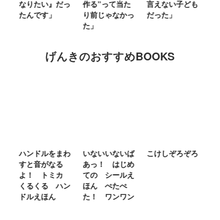
」
なりたい』だっ
作る”って当た
言えない子ども
る
たんです」
り前じゃなかっ
だった」
た
た」
げんきのおすすめBOOKS
ム
ハンドルをまわ
いないいないば
こけしぞろぞろ
Ｍ
せ
すと音がなる
あっ！ はじめ
Ｌ
ほ
よ！ トミカ
ての シールえ
Ｍ
くるくる ハン
ほん ぺたぺ
し
ドルえほん
た！ ワンワン
に