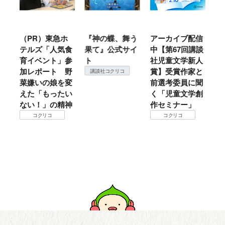
ル
（PR）東急ホ
『神の蝶、舞う
アーカイブ配信
仙
テルズ「人気食
果て』公式サイ
中【第67回講談
地
育イベント」参
ト
社児童文学新人
暖
加レポート 野
賞】受賞作家と
こ
講談社コクリコ
菜嫌いの娘を変
前選考委員に聞
て
えた「もったい
く「児童文学創
ない！」の精神
作セミナー」
コクリコ
コクリコ