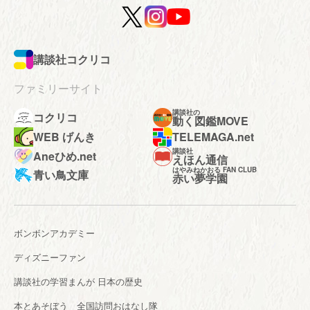
講談社コクリコ
ファミリーサイト
講談社の
コクリコ
動く図鑑MOVE
WEB げんき
TELEMAGA.net
講談社
Aneひめ.net
えほん通信
はやみねかおる FAN CLUB
青い鳥文庫
赤い夢学園
ボンボンアカデミー
ディズニーファン
講談社の学習まんが 日本の歴史
本とあそぼう 全国訪問おはなし隊