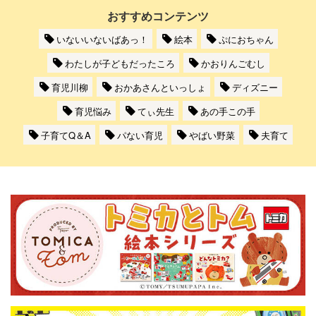
おすすめコンテンツ
いないいないばあっ！
絵本
ぷにおちゃん
わたしが子どもだったころ
かおりんごむし
育児川柳
おかあさんといっしょ
ディズニー
育児悩み
てぃ先生
あの手この手
子育てQ＆A
パない育児
やばい野菜
夫育て