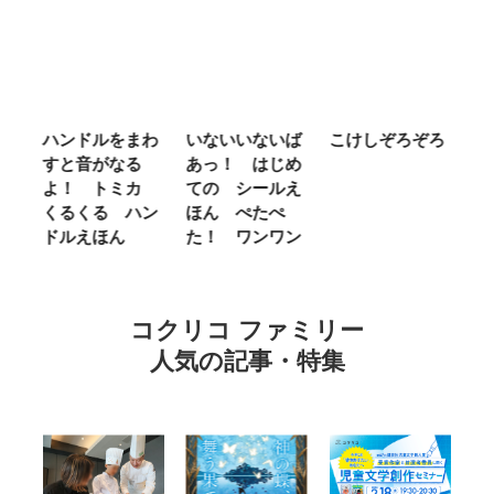
ム
ハンドルをまわ
いないいないば
こけしぞろぞろ
Ｍ
せ
すと音がなる
あっ！ はじめ
Ｌ
ほ
よ！ トミカ
ての シールえ
Ｍ
くるくる ハン
ほん ぺたぺ
し
ドルえほん
た！ ワンワン
に
コクリコ ファミリー
人気の記事・特集