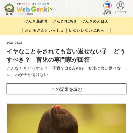
マイページ
講談社
コクリコ
げんき最新号
げんきNEWS
げんきのえほん
おかあさんといっしょ
いないいないばあっ！
2022.08.26
イヤなことをされても言い返せない子 どう
すべき？ 育児の専門家が回答
こんなときどうする？ 子育てQ＆A＃99 友達に言い返せな
い、わが子が情けない。
この記事を読む