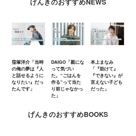
げんきのおすすめNEWS
窪塚洋介「当時
DAIGO「親にな
本上まなみ
千
る
の俺の夢は『人
って気づい
「『助けて』
育
ミ
と話せるように
た。“ごはんを
『できない』が
ヤ
」
なりたい』だっ
作る”って当た
言えない子ども
る
たんです」
り前じゃなかっ
だった」
た
た」
げんきのおすすめBOOKS